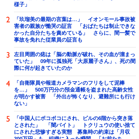
様子」
「玖瑠美の最期の言葉は…」 イオンモール事故被
害者の親族が慟哭の証言 「おばたちは制止できな
かった自分たちを責めている」 さらに、間一髪で
事故を免れた従業員の証言も
左目周囲の痣は「脳の動脈が破れ、その血が溜まっ
ていた」 09年に孤独死「大原麗子さん」、死の間
際に何が起きていたのか
「自衛隊員や報道カメラマンのフリをして泥棒
を…」 500万円分の預金通帳を盗まれた高齢女性
が明かす被害 「外出が怖くなり、避難所にも行け
ない」
「中国人にボコボコにされ、ビルの6階から突き落
とされた」 「闇バイト」 トクリュウの使い捨て
にされた悲惨すぎる実態 募集時の約束は「月収
300万円」も、組織に入った瞬間、「お前たち