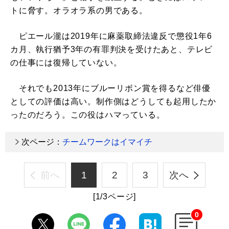
トに脅す。オラオラ系の男である。
ピエール瀧は2019年に麻薬取締法違反で懲役1年6
カ月、執行猶予3年の有罪判決を受けたあと、テレビ
の仕事には復帰していない。
それでも2013年にブルーリボン賞を得るなど俳優
としての評価は高い。制作側はどうしても起用したか
ったのだろう。この役はハマっている。
次ページ：
チームワークはイマイチ
前へ
1
2
3
次へ
[1/3ページ]
0