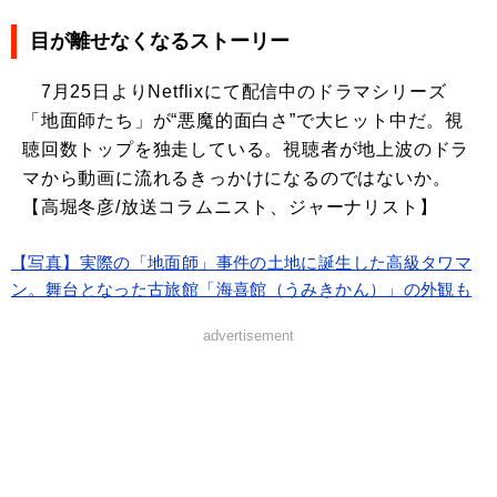
目が離せなくなるストーリー
7月25日よりNetflixにて配信中のドラマシリーズ
「地面師たち」が“悪魔的面白さ”で大ヒット中だ。視
聴回数トップを独走している。視聴者が地上波のドラ
マから動画に流れるきっかけになるのではないか。
【高堀冬彦/放送コラムニスト、ジャーナリスト】
【写真】実際の「地面師」事件の土地に誕生した高級タワマ
ン。舞台となった古旅館「海喜館（うみきかん）」の外観も
advertisement