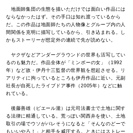
地面師集団の生態を描いただけでは面白い作品には
ならなかったはず。その手口は知れ渡っているから
だ。この作品は地面師たちの人物像とグループ内の人
間関係を克明に描写しているから、引き込まれる。し
かもストーリーが想定外の連続で先が読めない。
ヤクザなどアンダーグラウンドの世界も活写してい
るのも魅力だ。作品全体が「ミンボーの女」（1992
年）など故・伊丹十三監督の世界観を想起させる。リ
アリティに拘っているところも伊丹作品に近い。元副
社長が自死したライブドア事件（2005年）などに触
れている。
後藤善雄（ピエール瀧）は元司法書士で土地に関す
る法律に精通している。荒っぽい関西弁を使い、土地
取引の場でウソがバレそうになると「そんなのどーで
もいいやろ！」と相手を威圧する。ときにはストレー