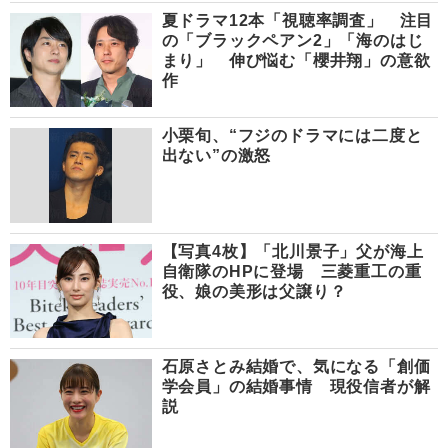
夏ドラマ12本「視聴率調査」 注目
の「ブラックペアン2」「海のはじ
まり」 伸び悩む「櫻井翔」の意欲
作
小栗旬、“フジのドラマには二度と
出ない”の激怒
【写真4枚】「北川景子」父が海上
自衛隊のHPに登場 三菱重工の重
役、娘の美形は父譲り？
石原さとみ結婚で、気になる「創価
学会員」の結婚事情 現役信者が解
説