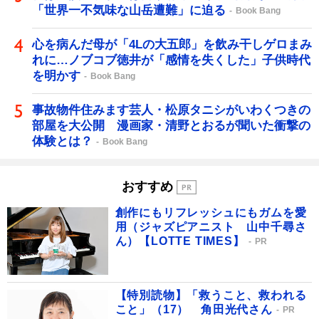
「世界一不気味な山岳遭難」に迫る
Book Bang
心を病んだ母が「4Lの大五郎」を飲み干しゲロまみ
れに…ノブコブ徳井が「感情を失くした」子供時代
を明かす
Book Bang
事故物件住みます芸人・松原タニシがいわくつきの
部屋を大公開 漫画家・清野とおるが聞いた衝撃の
体験とは？
Book Bang
おすすめ
創作にもリフレッシュにもガムを愛
用（ジャズピアニスト 山中千尋さ
ん）【LOTTE TIMES】
PR
【特別読物】「救うこと、救われる
こと」（17） 角田光代さん
PR