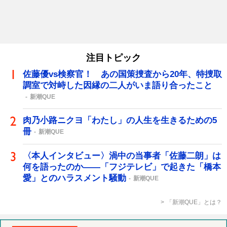
注目トピック
佐藤優vs検察官！ あの国策捜査から20年、特捜取
調室で対峙した因縁の二人がいま語り合ったこと
新潮QUE
肉乃小路ニクヨ「わたし」の人生を生きるための5
冊
新潮QUE
〈本人インタビュー〉渦中の当事者「佐藤二朗」は
何を語ったのか――「フジテレビ」で起きた「橋本
愛」とのハラスメント騒動
新潮QUE
「新潮QUE」とは？