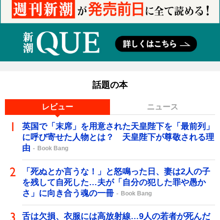
話題の本
レビュー
ニュース
英国で「末席」を用意された天皇陛下を「最前列」
に呼び寄せた人物とは？ 天皇陛下が尊敬される理
由
Book Bang
「死ぬとか言うな！」と怒鳴った日、妻は2人の子
を残して自死した…夫が「自分の犯した罪や愚か
さ」に向き合う魂の一冊
Book Bang
舌は欠損、衣服には高放射線…9人の若者が死んだ