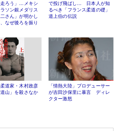
に走ろう」…メキシ
で投げ飛ばし… 日本人が知
マラソン銀メダリス
るべき「フランス柔道の礎」
健二さん」が明かし
道上伯の伝説
日、なぜ後ろを振り
」
の柔道家・木村政彦
「情熱大陸」プロデューサー
力道山」を殺さなか
が吉田沙保里に暴言 ディレ
クター激怒