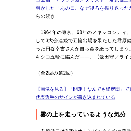
明かした「あの日、なぜ後ろを振り返った
らの続き
1964年の東京、68年のメキシコシティ
して3大会連続で五輪出場を果たした君原
った円谷幸吉さんが自ら命を絶ってしまう
キシコ五輪に臨んだ――。【飯田守／ライ
（全2回の第2回）
【画像を見る】「開運！なんでも鑑定団」で
代表選手のサインが書き込まれている
雲の上を走っているような気分