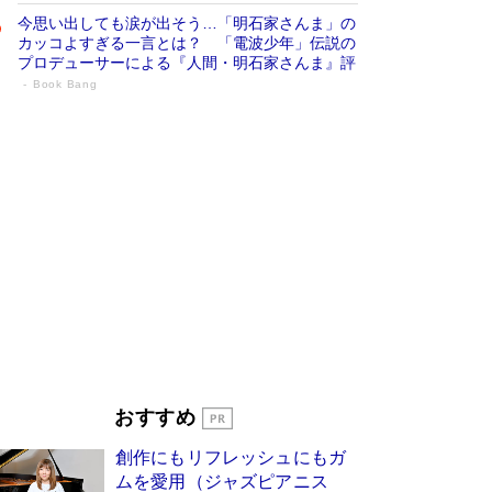
今思い出しても涙が出そう…「明石家さんま」の
カッコよすぎる一言とは？ 「電波少年」伝説の
プロデューサーによる『人間・明石家さんま』評
Book Bang
「叱って伸びるやつは、褒めたらもっと伸
びる」俳優・高嶋政伸が家族に教わっ
た“人を育てるコツ”…芸への考え方を明か
す
Book Bang
「『火垂るの墓』は、大嘘である」原作者が抱き
続けた“自責の念”とは…「自己憐憫は描きたくな
い」監督が徹底的にこだわったこと（後編） #
戦争の記憶
Book Bang
美輪明宏 晩年の回答を集めた『ほほえんで生き
るための人生相談』がランクイン［エンターテイ
メントベストセラー］
Book Bang
「宇宙兄弟」最終46巻がベストセラー1位 宇宙
おすすめ
開発への関心を押し上げた18年の物語に幕 特装
版には「宇宙で描かれたマンガ」も収録
創作にもリフレッシュにもガ
Book Bang
ムを愛用（ジャズピアニス