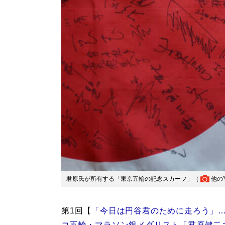
君原氏が所有する「東京五輪の記念スカーフ」（
他の
第1回【
「今日は円谷君のために走ろう」
コ五輪・マラソン銀メダリスト「君原健二