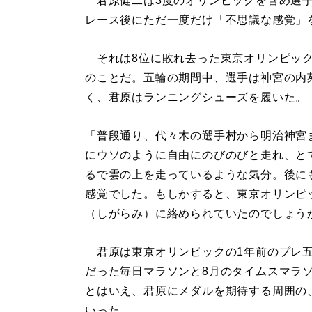
君原健二は3度のオリンピックを含め選手
レース後にただ一度だけ「不思議な感覚」
それは8位に敗れ去った東京オリンピック
のことだ。五輪の期間中、選手は神宮の内
く、君原はランニングシューズを履いた。
「普段通り、代々木の選手村から明治神宮
にウソのように自由にのびのびと走れ、と
るで雲の上を走っているような気分。後に
感覚でした。もしかすると、東京オリンピ
（しがらみ）に絡められていたのでしょう
君原は東京オリンピックの1年前のプレ五
だった毎日マラソンと8月のタイムスマラ
とはいえ、君原にメダルを期待する周囲の
いった。