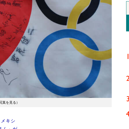
写真を見る
）
…メキシ
さん」が