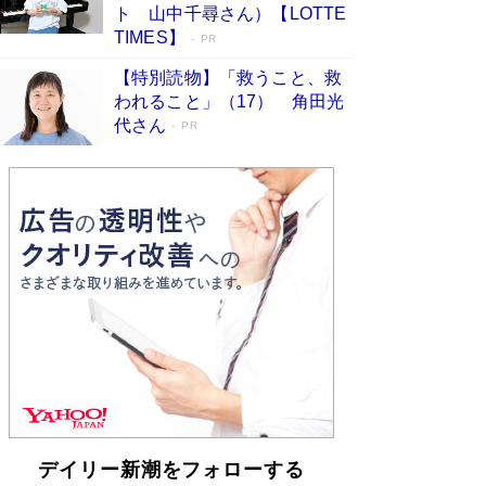
「不意に涙が出そうに…」高嶋政伸が明かし
ト 山中千尋さん）【LOTTE
た“13歳の娘を暴行する役”への葛藤 インティマ
TIMES】
PR
シーコーディネーターに支えられたNHK『大奥』
の裏側
Book Bang
【特別読物】「救うこと、救
われること」（17） 角田光
代さん
PR
デイリー新潮をフォローする