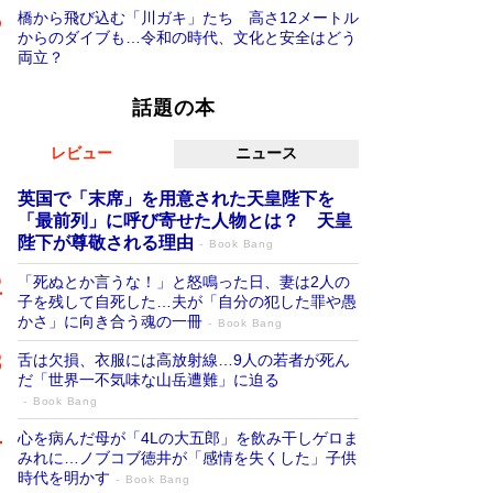
橋から飛び込む「川ガキ」たち 高さ12メートル
からのダイブも…令和の時代、文化と安全はどう
両立？
話題の本
レビュー
ニュース
英国で「末席」を用意された天皇陛下を
「最前列」に呼び寄せた人物とは？ 天皇
陛下が尊敬される理由
Book Bang
「死ぬとか言うな！」と怒鳴った日、妻は2人の
子を残して自死した…夫が「自分の犯した罪や愚
かさ」に向き合う魂の一冊
Book Bang
舌は欠損、衣服には高放射線…9人の若者が死ん
だ「世界一不気味な山岳遭難」に迫る
Book Bang
心を病んだ母が「4Lの大五郎」を飲み干しゲロま
みれに…ノブコブ徳井が「感情を失くした」子供
時代を明かす
Book Bang