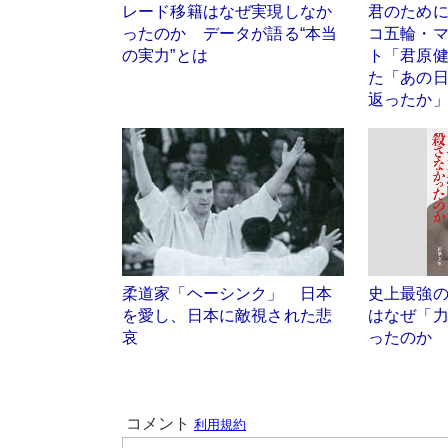
レード移籍はなぜ実現しなか
君のため
ったのか データが語る“本当
コ五輪・
の実力”とは
ト「君原
た「あの
返ったか
柔道家「ヘーシンク」 日本
史上最強
を愛し、日本に敵視された悲
はなぜ「
哀
ったのか