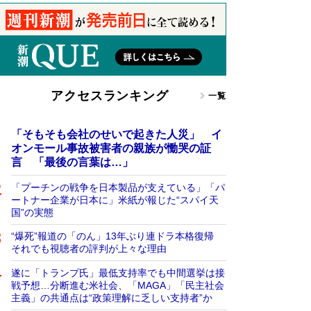
アクセスランキング
一覧
「そもそも会社のせいで起きた人災」 イ
オンモール事故被害者の親族が慟哭の証
言 「最後の言葉は…」
「プーチンの戦争を日本製品が支えている」「パ
ートナー企業が日本に」米紙が報じた“スパイ天
国”の実態
“爆死”報道の「のん」13年ぶり連ドラ本格復帰
それでも視聴者の評判が上々な理由
遂に「トランプ氏」最低支持率でも中間選挙は接
戦予想…分断進む米社会、「MAGA」「民主社会
主義」の共通点は“政策理解に乏しい支持者”か