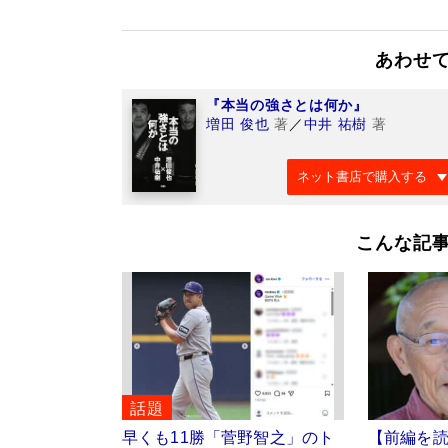
あわせ
『本当の強さとは何か』
増田 俊也
著
／
中井 祐樹
著
ネット書店で購入する
こんな記
話題
早くも11勝「菅野智之」のト
【前編を