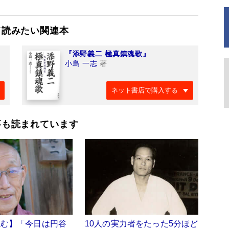
て読みたい関連本
『添野義二 極真鎮魂歌』
小島 一志
著
ネット書店で購入する
事も読まれています
読む】「今日は円谷
10人の実力者をたった5分ほど