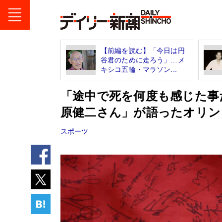
【前編を読む】「今日は円
谷君のために走ろう」…メ
キシコ五輪・マラソン...
「途中で死を何度も感じた事
原健二さん」が語ったオリン
スポーツ