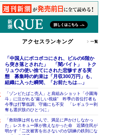
アクセスランキング
一覧
「中国人にボコボコにされ、ビルの6階か
ら突き落とされた」 「闇バイト」 トク
リュウの使い捨てにされた悲惨すぎる実
態 募集時の約束は「月収300万円」も、
組織に入った瞬間、「お前たちは…」
「ゾンビたばこ売人」と肩組みショット「小園海
斗」に注がれる“厳しい視線” 昨季の首位打者も
今季は打撃低調、守備にも不安 「レギュラー剥
奪も選択肢のひとつに」
「救助隊は何もせんで、満足に声かけしなかっ
た」レスキュー隊が救えなかった命 近隣住民が
明かす「二次被害を出さないのが訓練の鉄則にな