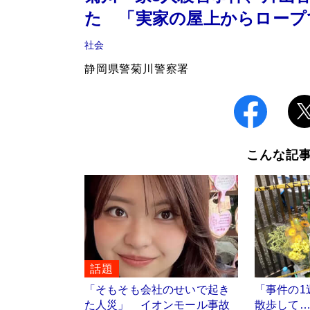
た 「実家の屋上からロープ
社会
静岡県警菊川警察署
こんな記
話題
「そもそも会社のせいで起き
「事件の1
た人災」 イオンモール事故
散歩して…