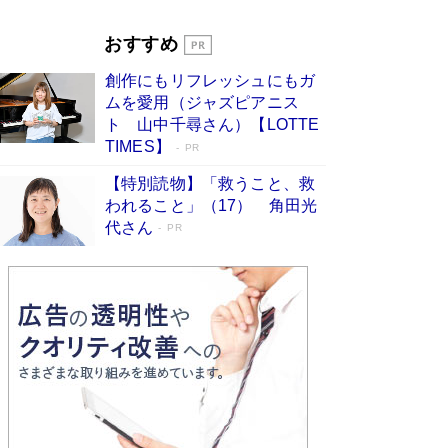
Book Bang
「『火垂るの墓』は、大嘘である」原作者が抱き
おすすめ
続けた“自責の念”とは…「自己憐憫は描きたくな
い」監督が徹底的にこだわったこと（後編） #
創作にもリフレッシュにもガ
戦争の記憶
Book Bang
ムを愛用（ジャズピアニス
ト 山中千尋さん）【LOTTE
TIMES】
PR
【特別読物】「救うこと、救
われること」（17） 角田光
代さん
PR