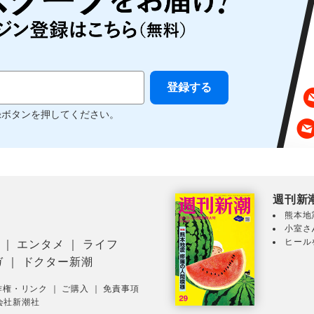
録ボタンを押してください。
週刊新
熊本地
小室さ
ヒール
｜
エンタメ
｜
ライフ
ガ
｜
ドクター新潮
作権・リンク
｜
ご購入
｜
免責事項
会社新潮社