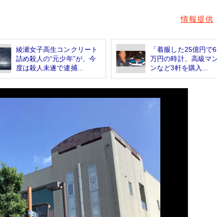
情報提供
綾瀬女子高生コンクリート
「着服した25億円で6
詰め殺人の“元少年”が、今
万円の時計、高級マ
度は殺人未遂で逮捕...
ンなど3軒を購入...