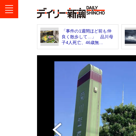
「事件の1週間ほど前も仲
良く散歩して…」 品川母
子4人死亡、46歳無...