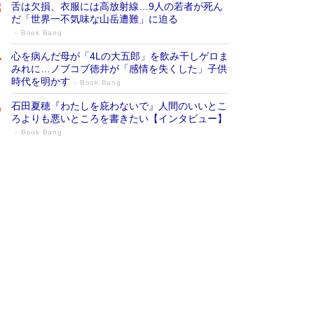
舌は欠損、衣服には高放射線…9人の若者が死ん
だ「世界一不気味な山岳遭難」に迫る
Book Bang
心を病んだ母が「4Lの大五郎」を飲み干しゲロま
みれに…ノブコブ徳井が「感情を失くした」子供
時代を明かす
Book Bang
石田夏穂『わたしを庇わないで』人間のいいとこ
ろよりも悪いところを書きたい【インタビュー】
Book Bang
73歳でも働くしかない 「老後レス時代」
に交通誘導員の独白が話題
Book Bang
「なんで？ そんな馬鹿な……」90歳になった作
家・阿刀田高さんが、ひとり暮らしの生活を明か
す
Book Bang
追悼・東野圭吾さん 週間ベストセラーランキン
グに『容疑者Xの献身』『白夜行』など代表作が
並ぶ［文庫ベストセラー］
Book Bang
和田秀樹の70代、80代向け新書がベスト3を独
占 上半期1位にも選出［新書ベストセラー］