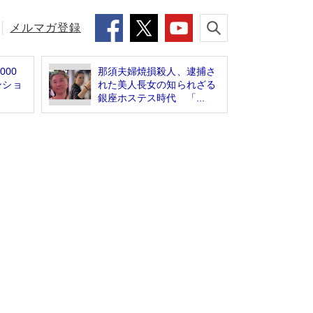
メルマガ登録
000
那須夫婦焼損殺人、逮捕さ
ンショ
れた美人長女の知られざる
銀座ホステス時代 「...