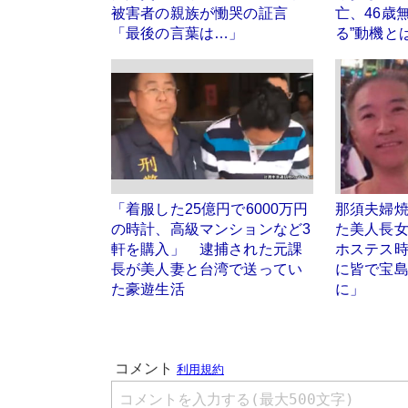
被害者の親族が慟哭の証言
亡、46歳
「最後の言葉は…」
る”動機と
「着服した25億円で6000万円
那須夫婦
の時計、高級マンションなど3
た美人長
軒を購入」 逮捕された元課
ホステス
長が美人妻と台湾で送ってい
に皆で宝
た豪遊生活
に」