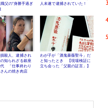
無職父の“身勝手過ぎ
人未遂で逮捕されていた！
は
焼損殺人、逮捕され
わが子が「酒鬼薔薇聖斗」だ
女の知られざる銀座
と知ったとき 【現場検証に
時代 「仕事終わり
立ち会った「父親の証言」】
島さんの焼き肉店