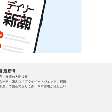
潮 最新号
震 修羅の人間模様
ん一家 消えた「プライベートジェット」帰国
を履いて国会で座りこみ 高市首相が隠したい「...