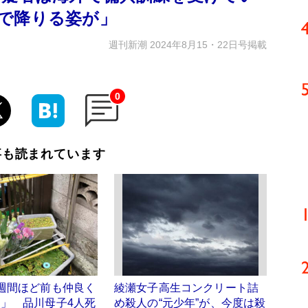
で降りる姿が」
週刊新潮 2024年8月15・22日号掲載
0
事も読まれています
週間ほど前も仲良く
綾瀬女子高生コンクリート詰
」 品川母子4人死
め殺人の“元少年”が、今度は殺