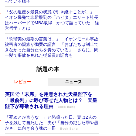
っている様子」
「父の遺産を最良の状態で引き継ぐことが…」
イオン爆発で非難殺到の「ハビタ」エリート社長
はハーバードでMBA取得 かつて語っていた「経
営哲学」とは
「玖瑠美の最期の言葉は…」 イオンモール事故
被害者の親族が慟哭の証言 「おばたちは制止で
きなかった自分たちを責めている」 さらに、間
一髪で事故を免れた従業員の証言も
話題の本
レビュー
ニュース
英国で「末席」を用意された天皇陛下を
「最前列」に呼び寄せた人物とは？ 天皇
陛下が尊敬される理由
Book Bang
「死ぬとか言うな！」と怒鳴った日、妻は2人の
子を残して自死した…夫が「自分の犯した罪や愚
かさ」に向き合う魂の一冊
Book Bang