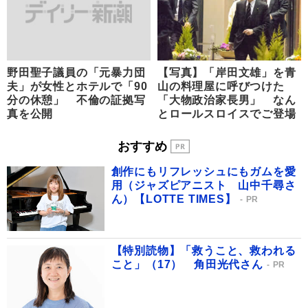
野田聖子議員の「元暴力団
【写真】「岸田文雄」を青
夫」が女性とホテルで「90
山の料理屋に呼びつけた
分の休憩」 不倫の証拠写
「大物政治家長男」 なん
真を公開
とロールスロイスでご登場
おすすめ
創作にもリフレッシュにもガムを愛
用（ジャズピアニスト 山中千尋さ
ん）【LOTTE TIMES】
PR
【特別読物】「救うこと、救われる
こと」（17） 角田光代さん
PR