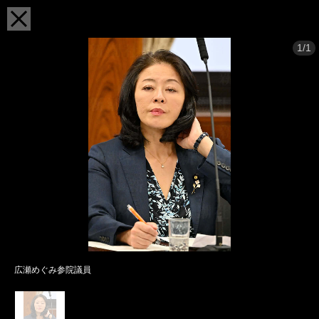
1/1
広瀬めぐみ参院議員