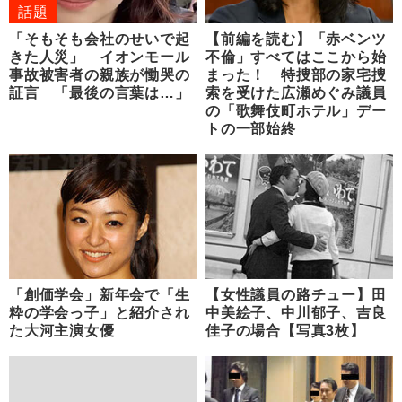
話題
「そもそも会社のせいで起
【前編を読む】「赤ベンツ
きた人災」 イオンモール
不倫」すべてはここから始
事故被害者の親族が慟哭の
まった！ 特捜部の家宅捜
証言 「最後の言葉は…」
索を受けた広瀬めぐみ議員
の「歌舞伎町ホテル」デー
トの一部始終
「創価学会」新年会で「生
【女性議員の路チュー】田
粋の学会っ子」と紹介され
中美絵子、中川郁子、吉良
た大河主演女優
佳子の場合【写真3枚】