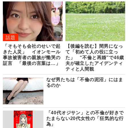
話題
「そもそも会社のせいで起
【後編を読む】間男になっ
きた人災」 イオンモール
て「初めて人の役に立っ
事故被害者の親族が慟哭の
た」 “不倫と再婚”で46歳
証言 「最後の言葉は…」
夫が確立したアイデンティ
ティと人間観
なぜ男たちは「不倫の泥沼」にはま
るのか
「40代オジサン」との不倫が好きで
たまらない20代女性の「狂気的な行
為」