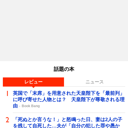
話題の本
レビュー
ニュース
英国で「末席」を用意された天皇陛下を「最前列」
に呼び寄せた人物とは？ 天皇陛下が尊敬される理
由
Book Bang
「死ぬとか言うな！」と怒鳴った日、妻は2人の子
を残して自死した…夫が「自分の犯した罪や愚か