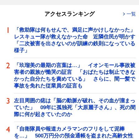
アクセスランキング
一覧
「救助隊は何もせんで、満足に声かけしなかった」
レスキュー隊が救えなかった命 近隣住民が明かす
「二次被害を出さないのが訓練の鉄則になっている
様子」
「玖瑠美の最期の言葉は…」 イオンモール事故被
害者の親族が慟哭の証言 「おばたちは制止できな
かった自分たちを責めている」 さらに、間一髪で
事故を免れた従業員の証言も
左目周囲の痣は「脳の動脈が破れ、その血が溜まっ
ていた」 09年に孤独死「大原麗子さん」、死の間
際に何が起きていたのか
「自衛隊員や報道カメラマンのフリをして泥棒
を…」 500万円分の預金通帳を盗まれた高齢女性