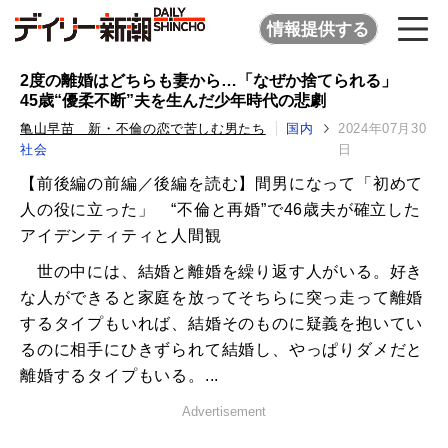
情報提供する
2度の離婚はどちらも妻から…「なぜか捨てられる」
45歳“優柔不断”夫を生んだ少年時代の悲劇
亀山早苗 新・不倫の恋で苦しむ男たち
国内
2024年07月30
社会
日
【前後編の前編／後編を読む】間男になって「初めて
人の役に立った」 “不倫と再婚”で46歳夫が確立した
アイデンティティと人間観
世の中には、結婚と離婚を繰り返す人がいる。好き
な人ができると家庭を放ってそちらに突っ走って離婚
するタイプもいれば、結婚そのものに疑義を抱いてい
るのに相手にひきずられて結婚し、やっぱりダメだと
離婚するタイプもいる。...
Advertisement