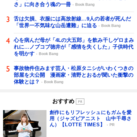
さ」に向き合う魂の一冊
Book Bang
舌は欠損、衣服には高放射線…9人の若者が死んだ
「世界一不気味な山岳遭難」に迫る
Book Bang
心を病んだ母が「4Lの大五郎」を飲み干しゲロまみ
れに…ノブコブ徳井が「感情を失くした」子供時代
を明かす
Book Bang
事故物件住みます芸人・松原タニシがいわくつきの
部屋を大公開 漫画家・清野とおるが聞いた衝撃の
体験とは？
Book Bang
おすすめ
創作にもリフレッシュにもガムを愛
用（ジャズピアニスト 山中千尋さ
ん）【LOTTE TIMES】
PR