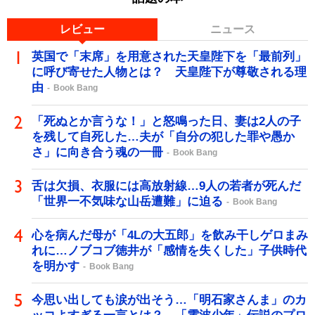
レビュー
ニュース
英国で「末席」を用意された天皇陛下を「最前列」
に呼び寄せた人物とは？ 天皇陛下が尊敬される理
由
Book Bang
「死ぬとか言うな！」と怒鳴った日、妻は2人の子
を残して自死した…夫が「自分の犯した罪や愚か
さ」に向き合う魂の一冊
Book Bang
舌は欠損、衣服には高放射線…9人の若者が死んだ
「世界一不気味な山岳遭難」に迫る
Book Bang
心を病んだ母が「4Lの大五郎」を飲み干しゲロまみ
れに…ノブコブ徳井が「感情を失くした」子供時代
を明かす
Book Bang
今思い出しても涙が出そう…「明石家さんま」のカ