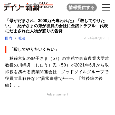
情報提供する
「母がだまされ、3000万円奪われた」「殺してやりた
い」 紀子さまの弟が役員の会社に金銭トラブル 代表
にだまされた人物が怒りの告発
国内
社会
2024年07月25日
「殺してやりたいくらい」
秋篠宮妃の紀子さま（57）の実弟で東京農業大学准
教授の川嶋舟（しゅう）氏（50）が2021年6月から取
締役を務める農業関連会社、グッドソイルグループで
役員大量解任など“異常事態”が――。【前後編の後
編】。...
Advertisement