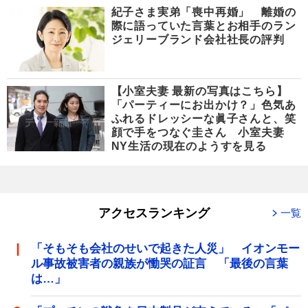
紀子さま実弟「喪中再婚」 離婚の
際に語っていた言葉とお相手のラン
ジェリーブランド会社社長の評判
【小室夫妻 最新の写真はこちら】
「パーティーにお出かけ？」色気あ
ふれるドレッシーな眞子さんと、笑
顔で手をつなぐ圭さん 小室夫妻
NY生活の現在のようすを見る
アクセスランキング
一覧
「そもそも会社のせいで起きた人災」 イオンモー
ル事故被害者の親族が慟哭の証言 「最後の言葉
は…」