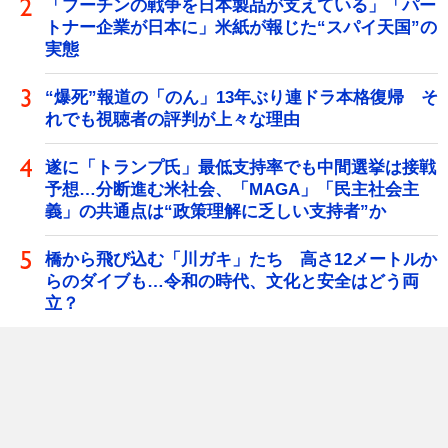
「プーチンの戦争を日本製品が支えている」「パー
トナー企業が日本に」米紙が報じた“スパイ天国”の
実態
“爆死”報道の「のん」13年ぶり連ドラ本格復帰 そ
れでも視聴者の評判が上々な理由
遂に「トランプ氏」最低支持率でも中間選挙は接戦
予想…分断進む米社会、「MAGA」「民主社会主
義」の共通点は“政策理解に乏しい支持者”か
橋から飛び込む「川ガキ」たち 高さ12メートルか
らのダイブも…令和の時代、文化と安全はどう両
立？