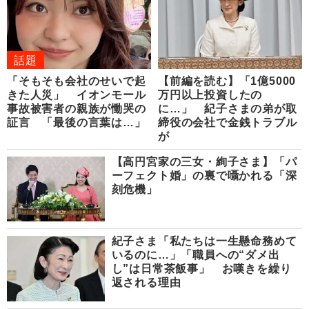
話題
「そもそも会社のせいで起
【前編を読む】「1億5000
きた人災」 イオンモール
万円以上投資したの
事故被害者の親族が慟哭の
に…」 紀子さまの弟が取
証言 「最後の言葉は…」
締役の会社で金銭トラブル
が
【高円宮家の三女・絢子さま】「パ
ーフェクト婚」の裏で囁かれる「深
刻危機」
紀子さま「私たちは一生懸命務めて
いるのに…」「職員への“ダメ出
し”は日常茶飯事」 お嘆きを繰り
返される理由