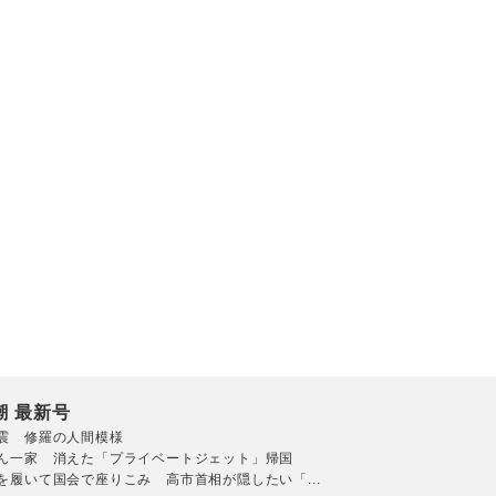
潮 最新号
震 修羅の人間模様
ん一家 消えた「プライベートジェット」帰国
を履いて国会で座りこみ 高市首相が隠したい「...