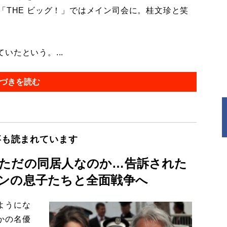
「THE ビッグ！」ではメイン司会に。桂文珍と笑
たという。...
づきを読む
事も読まれています
ただの同居人なのか…告訴された
ンの息子たちと全面戦争へ
ようにな
かの名優