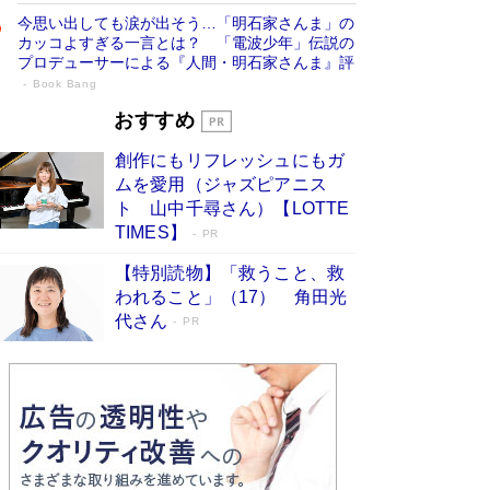
今思い出しても涙が出そう…「明石家さんま」の
カッコよすぎる一言とは？ 「電波少年」伝説の
プロデューサーによる『人間・明石家さんま』評
Book Bang
「宇宙兄弟」最終46巻がベストセラー1
おすすめ
位 宇宙開発への関心を押し上げた18年の
創作にもリフレッシュにもガ
物語に幕 特装版には「宇宙で描かれたマ
ムを愛用（ジャズピアニス
ンガ」も収録
Book Bang
ト 山中千尋さん）【LOTTE
美輪明宏 晩年の回答を集めた『ほほえんで生き
TIMES】
PR
るための人生相談』がランクイン［エンターテイ
メントベストセラー］
Book Bang
【特別読物】「救うこと、救
われること」（17） 角田光
「『火垂るの墓』は、大嘘である」原作者が抱き
代さん
続けた“自責の念”とは…「自己憐憫は描きたくな
PR
い」監督が徹底的にこだわったこと（後編） #
戦争の記憶
Book Bang
「叱って伸びるやつは、褒めたらもっと伸びる」
俳優・高嶋政伸が家族に教わった“人を育てるコ
ツ”…芸への考え方を明かす
Book Bang
東野圭吾、伊坂幸太郎の人気シリーズ最新作どち