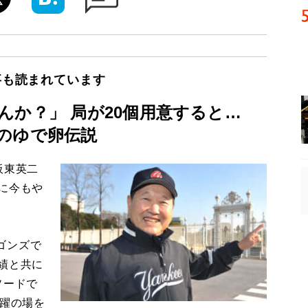
事も読まれています
んか？」 局が20個用意すると…
のゆで卵伝説
板東英二
に今もや
ゴンズで
績と共に
ソードで
活躍の場を