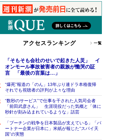
アクセスランキング
一覧
「そもそも会社のせいで起きた人災」 イ
オンモール事故被害者の親族が慟哭の証
言 「最後の言葉は…」
“爆死”報道の「のん」13年ぶり連ドラ本格復帰
それでも視聴者の評判が上々な理由
“数秒のサービス”で仕事を干された人気司会者
「前田武彦さん」 生涯現役だった気概と「体に
秒針が刻み込まれているような」話芸
「プーチンの戦争を日本製品が支えている」「パ
ートナー企業が日本に」米紙が報じた“スパイ天
国”の実態