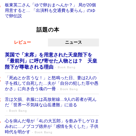
板東英二さん「ゆで卵おまへんか？」 局が20個
用意すると… 「出演料も交通費も要らん」のゆ
で卵伝説
話題の本
レビュー
ニュース
英国で「末席」を用意された天皇陛下を
「最前列」に呼び寄せた人物とは？ 天皇
陛下が尊敬される理由
Book Bang
「死ぬとか言うな！」と怒鳴った日、妻は2人の
子を残して自死した…夫が「自分の犯した罪や愚
かさ」に向き合う魂の一冊
Book Bang
舌は欠損、衣服には高放射線…9人の若者が死ん
だ「世界一不気味な山岳遭難」に迫る
Book Bang
心を病んだ母が「4Lの大五郎」を飲み干しゲロま
みれに…ノブコブ徳井が「感情を失くした」子供
時代を明かす
Book Bang