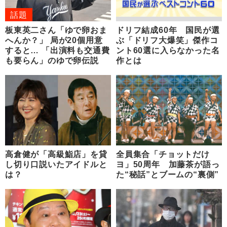
話題
板東英二さん「ゆで卵おま
ドリフ結成60年 国民が選
へんか？」 局が20個用意
ぶ「ドリフ大爆笑」傑作コ
すると… 「出演料も交通費
ント60選に入らなかった名
も要らん」のゆで卵伝説
作とは
高倉健が「高級鮨店」を貸
全員集合「チョットだけ
し切り口説いたアイドルと
ヨ」50周年 加藤茶が語っ
は？
た“秘話”とブームの“裏側”