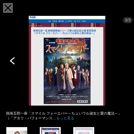
3/3
熱海五郎一座「スマイル フォーエバー～ちょいワル淑女と愛の魔法～」
（「アタリ・パフォーマンス…
もっと見る