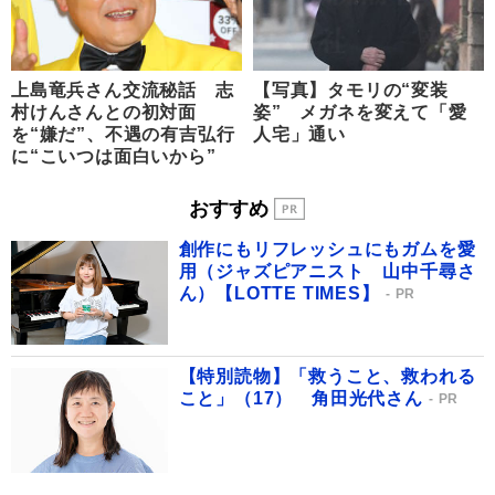
上島竜兵さん交流秘話 志
【写真】タモリの“変装
村けんさんとの初対面
姿” メガネを変えて「愛
を“嫌だ”、不遇の有吉弘行
人宅」通い
に“こいつは面白いから”
おすすめ
創作にもリフレッシュにもガムを愛
用（ジャズピアニスト 山中千尋さ
ん）【LOTTE TIMES】
PR
【特別読物】「救うこと、救われる
こと」（17） 角田光代さん
PR