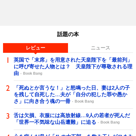
話題の本
レビュー
ニュース
英国で「末席」を用意された天皇陛下を「最前列」
に呼び寄せた人物とは？ 天皇陛下が尊敬される理
由
Book Bang
「死ぬとか言うな！」と怒鳴った日、妻は2人の子
を残して自死した…夫が「自分の犯した罪や愚か
さ」に向き合う魂の一冊
Book Bang
舌は欠損、衣服には高放射線…9人の若者が死んだ
「世界一不気味な山岳遭難」に迫る
Book Bang