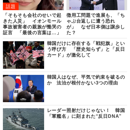
話題
「そもそも会社のせいで起
徴用工問題で進展も、「ち
きた人災」 イオンモール
ゃぶ台返しに遭う恐れ
事故被害者の親族が慟哭の
が」 なぜ日本側は譲歩し
証言 「最後の言葉は…」
た？
韓国だけに存在する「戦犯旗」とい
う呼び方 「歴史知らず」と「反日
カード」が激化して
韓国人はなぜ、平気で約束を破るの
か 法治が根付かない3つの理由
レーダー照射だけじゃない！ 韓国
「軍艦名」に刻まれた“反日DNA”