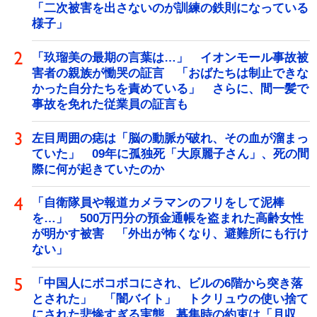
「二次被害を出さないのが訓練の鉄則になっている
様子」
「玖瑠美の最期の言葉は…」 イオンモール事故被
害者の親族が慟哭の証言 「おばたちは制止できな
かった自分たちを責めている」 さらに、間一髪で
事故を免れた従業員の証言も
左目周囲の痣は「脳の動脈が破れ、その血が溜まっ
ていた」 09年に孤独死「大原麗子さん」、死の間
際に何が起きていたのか
「自衛隊員や報道カメラマンのフリをして泥棒
を…」 500万円分の預金通帳を盗まれた高齢女性
が明かす被害 「外出が怖くなり、避難所にも行け
ない」
「中国人にボコボコにされ、ビルの6階から突き落
とされた」 「闇バイト」 トクリュウの使い捨て
にされた悲惨すぎる実態 募集時の約束は「月収