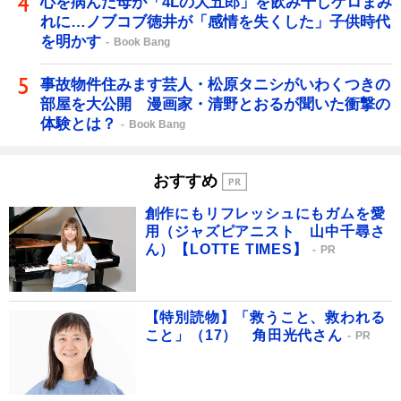
心を病んだ母が「4Lの大五郎」を飲み干しゲロまみ
れに…ノブコブ徳井が「感情を失くした」子供時代
を明かす
Book Bang
事故物件住みます芸人・松原タニシがいわくつきの
部屋を大公開 漫画家・清野とおるが聞いた衝撃の
体験とは？
Book Bang
おすすめ
創作にもリフレッシュにもガムを愛
用（ジャズピアニスト 山中千尋さ
ん）【LOTTE TIMES】
PR
【特別読物】「救うこと、救われる
こと」（17） 角田光代さん
PR