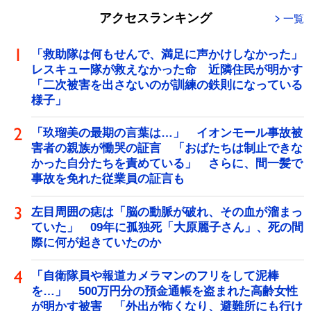
アクセスランキング
一覧
「救助隊は何もせんで、満足に声かけしなかった」
レスキュー隊が救えなかった命 近隣住民が明かす
「二次被害を出さないのが訓練の鉄則になっている
様子」
「玖瑠美の最期の言葉は…」 イオンモール事故被
害者の親族が慟哭の証言 「おばたちは制止できな
かった自分たちを責めている」 さらに、間一髪で
事故を免れた従業員の証言も
左目周囲の痣は「脳の動脈が破れ、その血が溜まっ
ていた」 09年に孤独死「大原麗子さん」、死の間
際に何が起きていたのか
「自衛隊員や報道カメラマンのフリをして泥棒
を…」 500万円分の預金通帳を盗まれた高齢女性
が明かす被害 「外出が怖くなり、避難所にも行け