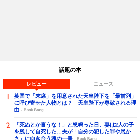
話題の本
レビュー
ニュース
英国で「末席」を用意された天皇陛下を「最前列」
に呼び寄せた人物とは？ 天皇陛下が尊敬される理
由
Book Bang
「死ぬとか言うな！」と怒鳴った日、妻は2人の子
を残して自死した…夫が「自分の犯した罪や愚か
さ」に向き合う魂の一冊
Book Bang