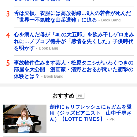
舌は欠損、衣服には高放射線…9人の若者が死んだ
「世界一不気味な山岳遭難」に迫る
Book Bang
心を病んだ母が「4Lの大五郎」を飲み干しゲロまみ
れに…ノブコブ徳井が「感情を失くした」子供時代
を明かす
Book Bang
事故物件住みます芸人・松原タニシがいわくつきの
部屋を大公開 漫画家・清野とおるが聞いた衝撃の
体験とは？
Book Bang
おすすめ
創作にもリフレッシュにもガムを愛
用（ジャズピアニスト 山中千尋さ
ん）【LOTTE TIMES】
PR