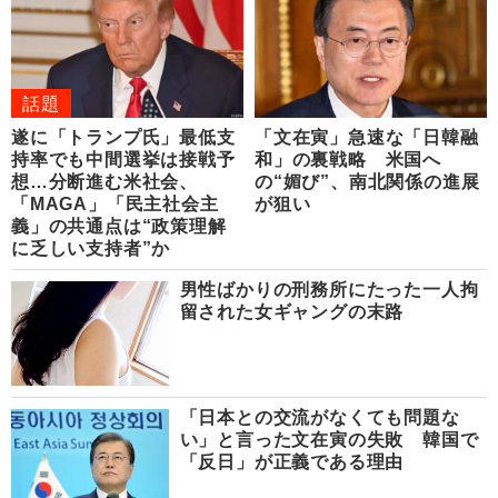
話題
遂に「トランプ氏」最低支
「文在寅」急速な「日韓融
持率でも中間選挙は接戦予
和」の裏戦略 米国へ
想…分断進む米社会、
の“媚び”、南北関係の進展
「MAGA」「民主社会主
が狙い
義」の共通点は“政策理解
に乏しい支持者”か
男性ばかりの刑務所にたった一人拘
留された女ギャングの末路
「日本との交流がなくても問題な
い」と言った文在寅の失敗 韓国で
「反日」が正義である理由