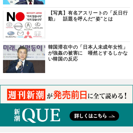
【写真】有名アスリートの「反日行
動」 話題を呼んだ“姿”とは
韓国滞在中の「日本人未成年女性」
が強姦の被害に 唖然とするしかな
い韓国の反応