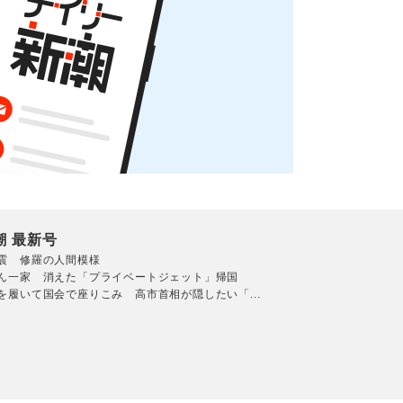
潮 最新号
震 修羅の人間模様
ん一家 消えた「プライベートジェット」帰国
を履いて国会で座りこみ 高市首相が隠したい「...