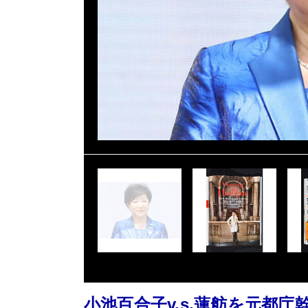
小池百合子v.s.蓮舫を元都