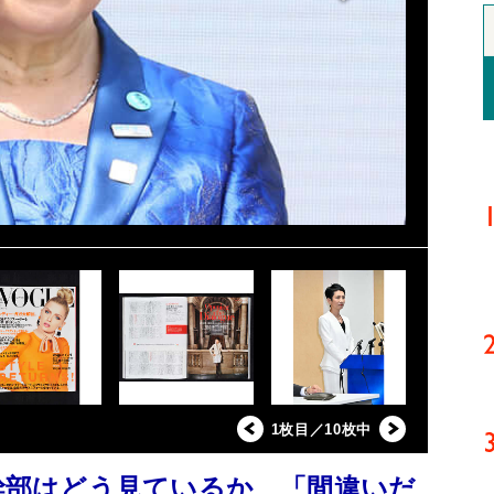
1枚目／10枚中
庁幹部はどう見ているか 「間違いだ