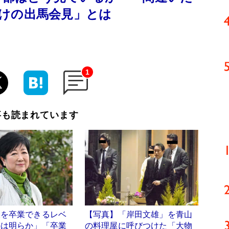
けの出馬会見」とは
1
事も読まれています
大を卒業できるレベ
【写真】「岸田文雄」を青山
のは明らか」「卒業
の料理屋に呼びつけた「大物