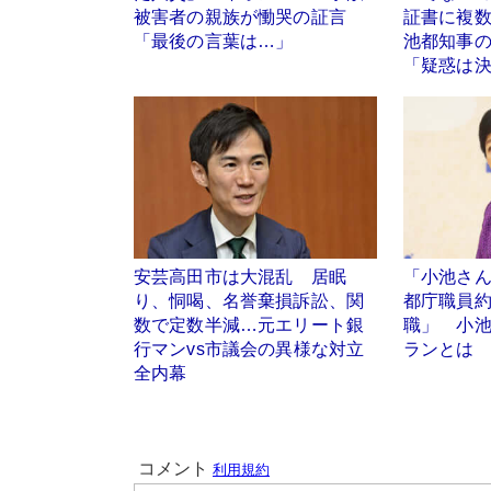
被害者の親族が慟哭の証言
証書に複
「最後の言葉は…」
池都知事
「疑惑は
安芸高田市は大混乱 居眠
「小池さん
り、恫喝、名誉棄損訴訟、関
都庁職員約
数で定数半減…元エリート銀
職」 小
行マンvs市議会の異様な対立
ランとは
全内幕