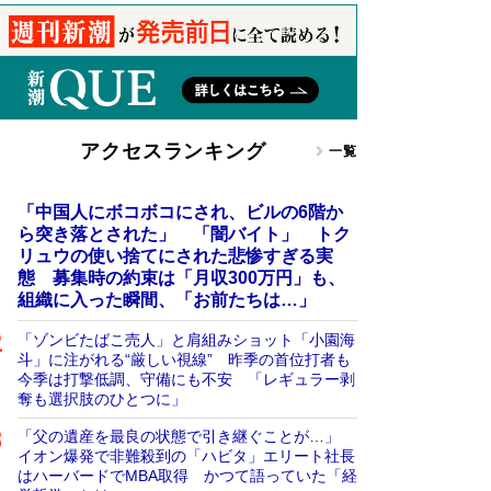
アクセスランキング
一覧
「中国人にボコボコにされ、ビルの6階か
ら突き落とされた」 「闇バイト」 トク
リュウの使い捨てにされた悲惨すぎる実
態 募集時の約束は「月収300万円」も、
組織に入った瞬間、「お前たちは…」
「ゾンビたばこ売人」と肩組みショット「小園海
斗」に注がれる“厳しい視線” 昨季の首位打者も
今季は打撃低調、守備にも不安 「レギュラー剥
奪も選択肢のひとつに」
「父の遺産を最良の状態で引き継ぐことが…」
イオン爆発で非難殺到の「ハビタ」エリート社長
はハーバードでMBA取得 かつて語っていた「経