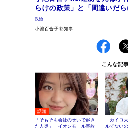
らけの政策」と「間違いだら
政治
小池百合子都知事
こんな記
話題
「そもそも会社のせいで起き
「カイロ
た人災」 イオンモール事故
ルでない