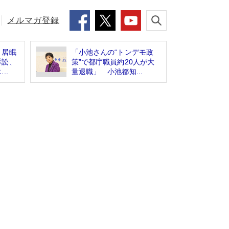
メルマガ登録
 居眠
「小池さんの“トンデモ政
訴訟、
策”で都庁職員約20人が大
..
量退職」 小池都知...