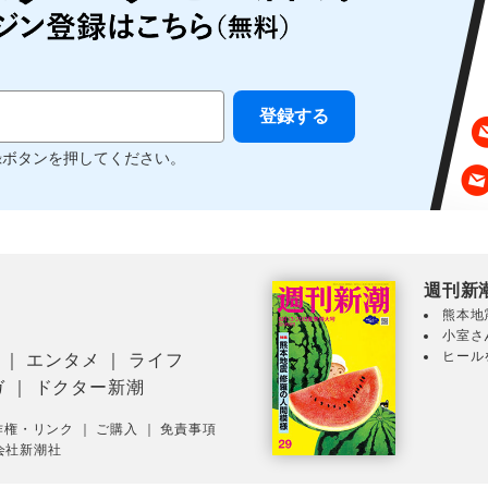
録ボタンを押してください。
週刊新
熊本地
小室さ
ヒール
｜
エンタメ
｜
ライフ
ガ
｜
ドクター新潮
作権・リンク
｜
ご購入
｜
免責事項
会社新潮社