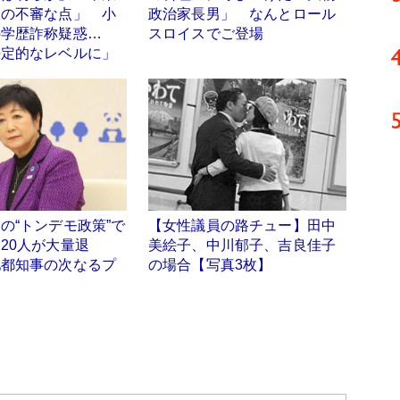
数の不審な点」 小
政治家長男」 なんとロール
の学歴詐称疑惑…
スロイスでご登場
決定的なレベルに」
の“トンデモ政策”で
【女性議員の路チュー】田中
20人が大量退
美絵子、中川郁子、吉良佳子
池都知事の次なるプ
の場合【写真3枚】