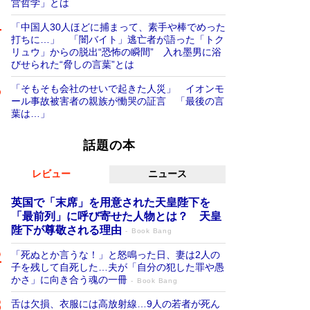
営哲学」とは
「中国人30人ほどに捕まって、素手や棒でめった
打ちに…」 「闇バイト」逃亡者が語った「トク
リュウ」からの脱出“恐怖の瞬間” 入れ墨男に浴
びせられた“脅しの言葉”とは
「そもそも会社のせいで起きた人災」 イオンモ
ール事故被害者の親族が慟哭の証言 「最後の言
葉は…」
話題の本
レビュー
ニュース
英国で「末席」を用意された天皇陛下を
「最前列」に呼び寄せた人物とは？ 天皇
陛下が尊敬される理由
Book Bang
「死ぬとか言うな！」と怒鳴った日、妻は2人の
子を残して自死した…夫が「自分の犯した罪や愚
かさ」に向き合う魂の一冊
Book Bang
舌は欠損、衣服には高放射線…9人の若者が死ん