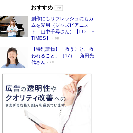
とりのプラネット』試し読み
Book Bang
おすすめ
和田秀樹の70代、80代向け新書がベスト3を独
占 上半期1位にも選出［新書ベストセラー］
創作にもリフレッシュにもガ
Book Bang
ムを愛用（ジャズピアニス
ト 山中千尋さん）【LOTTE
TIMES】
PR
【特別読物】「救うこと、救
われること」（17） 角田光
代さん
PR