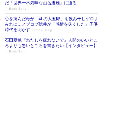
だ「世界一不気味な山岳遭難」に迫る
Book Bang
心を病んだ母が「4Lの大五郎」を飲み干しゲロま
みれに…ノブコブ徳井が「感情を失くした」子供
時代を明かす
Book Bang
石田夏穂『わたしを庇わないで』人間のいいとこ
ろよりも悪いところを書きたい【インタビュー】
Book Bang
73歳でも働くしかない 「老後レス時代」
に交通誘導員の独白が話題
Book Bang
「『火垂るの墓』は、大嘘である」原作者が抱き
続けた“自責の念”とは…「自己憐憫は描きたくな
い」監督が徹底的にこだわったこと（後編） #
戦争の記憶
Book Bang
「なんで？ そんな馬鹿な……」90歳になった作
家・阿刀田高さんが、ひとり暮らしの生活を明か
す
Book Bang
友近氏、絶賛！ 鎌倉を舞台に、孤独を抱えた
人々が新たな一歩を踏み出す連作短篇集『海のほ