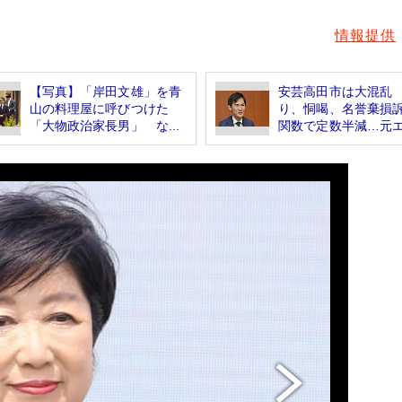
情報提供
【写真】「岸田文雄」を青
安芸高田市は大混乱
山の料理屋に呼びつけた
り、恫喝、名誉棄損
「大物政治家長男」 な...
関数で定数半減…元エ.