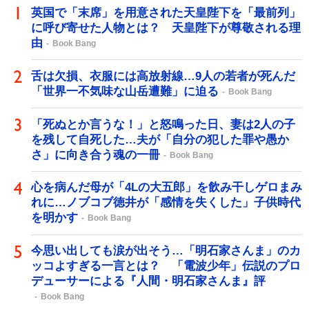
英国で「末席」を用意された天皇陛下を「最前列」
に呼び寄せた人物とは？ 天皇陛下が尊敬される理
由
Book Bang
舌は欠損、衣服には高放射線…9人の若者が死んだ
「世界一不気味な山岳遭難」に迫る
Book Bang
「死ぬとか言うな！」と怒鳴った日、妻は2人の子
を残して自死した…夫が「自分の犯した罪や愚か
さ」に向き合う魂の一冊
Book Bang
心を病んだ母が「4Lの大五郎」を飲み干しゲロまみ
れに…ノブコブ徳井が「感情を失くした」子供時代
を明かす
Book Bang
今思い出しても涙が出そう…「明石家さんま」のカ
ッコよすぎる一言とは？ 「電波少年」伝説のプロ
デューサーによる『人間・明石家さんま』評
Book Bang