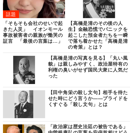
話題
「そもそも会社のせいで起
【高橋是清のその後の人
きた人災」 イオンモール
生】金融恐慌でパニックを
事故被害者の親族が慟哭の
起こした預金者たちを一瞬
証言 「最後の言葉は…」
で落ち着かせた「高橋是清
の奇策」とは？
【高橋是清の写真を見る】「丸い風
貌」は親しみやすく、政治屋特有の
利権の臭いがせず国民大衆に人気だ
った
【田中角栄の殺し文句】相手を待た
せた時にどう言うか――プライドを
くすぐる「殺し文句」とは
「政治家は歴史法廷の被告である」
中曽根康弘の言葉を安倍首相はどう