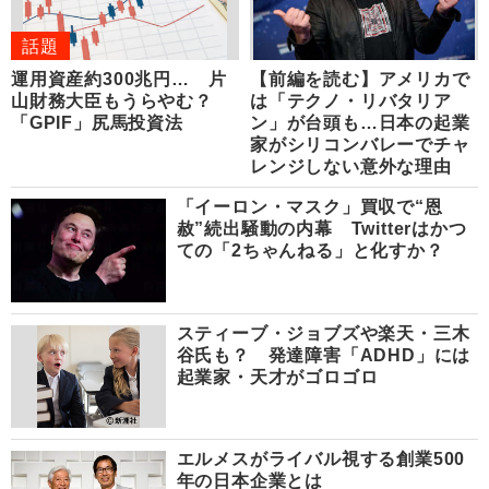
話題
運用資産約300兆円… 片
【前編を読む】アメリカで
山財務大臣もうらやむ？
は「テクノ・リバタリア
「GPIF」尻馬投資法
ン」が台頭も…日本の起業
家がシリコンバレーでチャ
レンジしない意外な理由
「イーロン・マスク」買収で“恩
赦”続出騒動の内幕 Twitterはかつ
ての「2ちゃんねる」と化すか？
スティーブ・ジョブズや楽天・三木
谷氏も？ 発達障害「ADHD」には
起業家・天才がゴロゴロ
エルメスがライバル視する創業500
年の日本企業とは