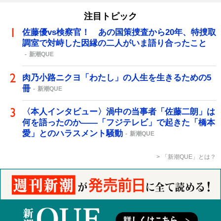
注目トピック
佐藤優vs検察官！ あの国策捜査から20年、特捜取
調室で対峙した因縁の二人がいま語り合ったこと
新潮QUE
肉乃小路ニクヨ「わたし」の人生を生きるための5
冊
新潮QUE
〈本人インタビュー〉渦中の当事者「佐藤二朗」は
何を語ったのか――「フジテレビ」で起きた「橋本
愛」とのハラスメント騒動
新潮QUE
「新潮QUE」とは？