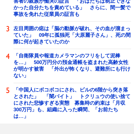
害者の親族が慟哭の証言 「おばたちは制止できな
かった自分たちを責めている」 さらに、間一髪で
事故を免れた従業員の証言も
左目周囲の痣は「脳の動脈が破れ、その血が溜まっ
ていた」 09年に孤独死「大原麗子さん」、死の間
際に何が起きていたのか
「自衛隊員や報道カメラマンのフリをして泥棒
を…」 500万円分の預金通帳を盗まれた高齢女性
が明かす被害 「外出が怖くなり、避難所にも行け
ない」
「中国人にボコボコにされ、ビルの6階から突き落
とされた」 「闇バイト」 トクリュウの使い捨て
にされた悲惨すぎる実態 募集時の約束は「月収
300万円」も、組織に入った瞬間、「お前たち
は…」