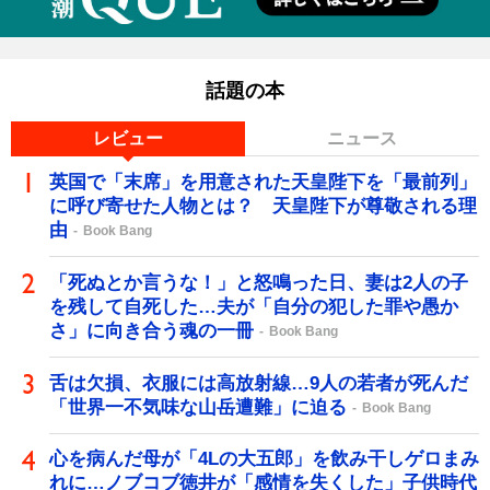
話題の本
レビュー
ニュース
英国で「末席」を用意された天皇陛下を「最前列」
に呼び寄せた人物とは？ 天皇陛下が尊敬される理
由
Book Bang
「死ぬとか言うな！」と怒鳴った日、妻は2人の子
を残して自死した…夫が「自分の犯した罪や愚か
さ」に向き合う魂の一冊
Book Bang
舌は欠損、衣服には高放射線…9人の若者が死んだ
「世界一不気味な山岳遭難」に迫る
Book Bang
心を病んだ母が「4Lの大五郎」を飲み干しゲロまみ
れに…ノブコブ徳井が「感情を失くした」子供時代