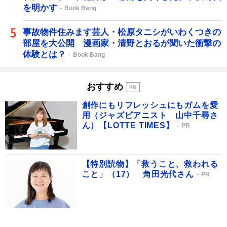
を明かす
Book Bang
事故物件住みます芸人・松原タニシがいわくつきの
部屋を大公開 漫画家・清野とおるが聞いた衝撃の
体験とは？
Book Bang
おすすめ
創作にもリフレッシュにもガムを愛
用（ジャズピアニスト 山中千尋さ
ん）【LOTTE TIMES】
PR
【特別読物】「救うこと、救われる
こと」（17） 角田光代さん
PR