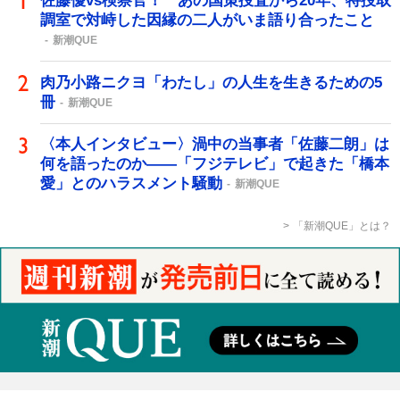
佐藤優vs検察官！ あの国策捜査から20年、特捜取
調室で対峙した因縁の二人がいま語り合ったこと
新潮QUE
肉乃小路ニクヨ「わたし」の人生を生きるための5
冊
新潮QUE
〈本人インタビュー〉渦中の当事者「佐藤二朗」は
何を語ったのか――「フジテレビ」で起きた「橋本
愛」とのハラスメント騒動
新潮QUE
「新潮QUE」とは？