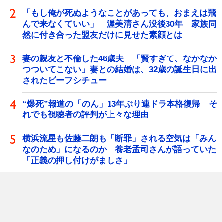
「もし俺が死ぬようなことがあっても、おまえは飛
んで来なくていい」 渥美清さん没後30年 家族同
然に付き合った盟友だけに見せた素顔とは
妻の親友と不倫した46歳夫 「賢すぎて、なかなか
つついてこない」妻との結婚は、32歳の誕生日に出
されたビーフシチュー
“爆死”報道の「のん」13年ぶり連ドラ本格復帰 そ
れでも視聴者の評判が上々な理由
横浜流星も佐藤二朗も「断罪」される空気は「みん
なのため」になるのか 養老孟司さんが語っていた
「正義の押し付けがましさ」