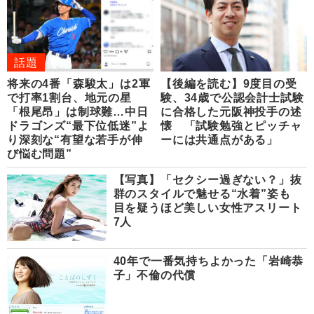
話題
将来の4番「森駿太」は2軍
【後編を読む】9度目の受
で打率1割台、地元の星
験、34歳で公認会計士試験
「根尾昂」は制球難…中日
に合格した元阪神投手の述
ドラゴンズ“最下位低迷”よ
懐 「試験勉強とピッチャ
り深刻な“有望な若手が伸
ーには共通点がある」
び悩む問題”
【写真】「セクシー過ぎない？」抜
群のスタイルで魅せる“水着”姿も
目を疑うほど美しい女性アスリート
7人
40年で一番気持ちよかった「岩崎恭
子」不倫の代償