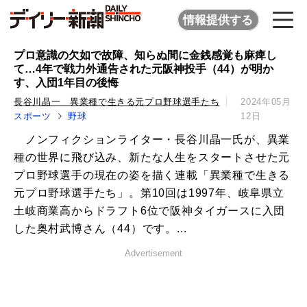
情報提供する
プロ意識の欠如で故障、知らぬ間に金銭感覚も麻痺し
て…4年で戦力外通告された元阪神投手（44）が明か
す、入団1年目の後悔
長谷川晶一 異業種で生きる元プロ野球選手たち
2024年05月
スポーツ
野球
12日
ノンフィクションライター・長谷川晶一氏が、異業
種の世界に飛び込み、新たな人生をスタートさせた元
プロ野球選手の現在の姿を描く連載「異業種で生きる
元プロ野球選手たち」。第10回は1997年、岐阜県立
土岐商業高からドラフト6位で阪神タイガースに入団
した奥村武博さん（44）です。...
Advertisement