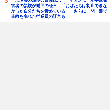
「玖瑠美の最期の言葉は…」 イオンモール事故被
害者の親族が慟哭の証言 「おばたちは制止できな
かった自分たちを責めている」 さらに、間一髪で
事故を免れた従業員の証言も