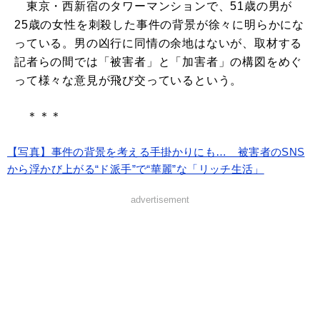
東京・西新宿のタワーマンションで、51歳の男が
25歳の女性を刺殺した事件の背景が徐々に明らかにな
っている。男の凶行に同情の余地はないが、取材する
記者らの間では「被害者」と「加害者」の構図をめぐ
って様々な意見が飛び交っているという。
＊＊＊
【写真】事件の背景を考える手掛かりにも… 被害者のSNS
から浮かび上がる“ド派手”で“華麗”な「リッチ生活」
advertisement