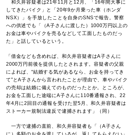
和久井容疑者は21年11月と12月、「16年間大事に
してきたバイク」と「20年9か月乗った車（ホンダ
NSX）」を手放したことを自身のSNSで報告。警察
への供述でも「（A子さんに渡した）1000万円以上の
お金は車やバイクを売るなどして工面したものだっ
た」と話しているという。
「借金なども含めれば、和久井容疑者はA子さんに
2000万円前後を提供したとされます。容疑者の父親
によれば、“結婚する気があるなら、お金を持ってき
て”とA子さんから言われたことが理由で、車やバイク
の売却は結婚に備えてのものだったとか。ところが、
お金を工面した途端にA子さんに110番通報され、22
年4月に2回目の通報を受けた翌5月、和久井容疑者は
ストーカー規制法違反で逮捕されます」（同）
一方で逮捕の直前、和久井容疑者も「（A子さん
に）多額のお金を渡しているが、返してもらえない」