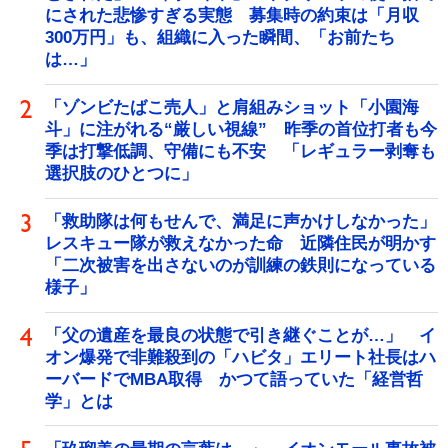
にされた悲惨すぎる実態 募集時の約束は「月収
300万円」も、組織に入った瞬間、「お前たち
は…」
「ゾンビたばこ売人」と肩組みショット「小園海
斗」に注がれる“厳しい視線” 昨季の首位打者も今
季は打撃低調、守備にも不安 「レギュラー剥奪も
選択肢のひとつに」
「救助隊は何もせんで、満足に声かけしなかった」
レスキュー隊が救えなかった命 近隣住民が明かす
「二次被害を出さないのが訓練の鉄則になっている
様子」
「父の遺産を最良の状態で引き継ぐことが…」 イ
オン爆発で非難殺到の「ハビタ」エリート社長はハ
ーバードでMBA取得 かつて語っていた「経営哲
学」とは