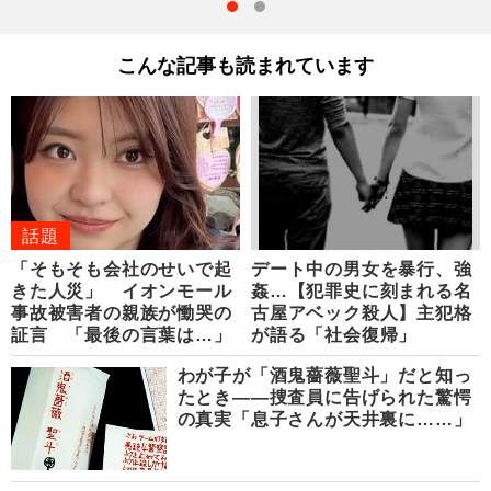
こんな記事も読まれています
話題
「そもそも会社のせいで起
デート中の男女を暴行、強
きた人災」 イオンモール
姦…【犯罪史に刻まれる名
事故被害者の親族が慟哭の
古屋アベック殺人】主犯格
証言 「最後の言葉は…」
が語る「社会復帰」
わが子が「酒鬼薔薇聖斗」だと知っ
たとき――捜査員に告げられた驚愕
の真実「息子さんが天井裏に……」