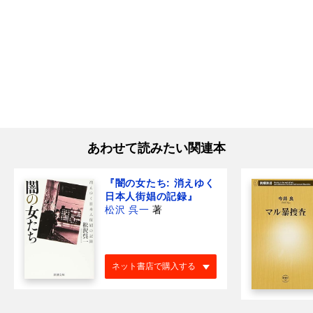
あわせて読みたい関連本
『闇の女たち: 消えゆく
日本人街娼の記録』
松沢 呉一
著
ネット書店で購入する