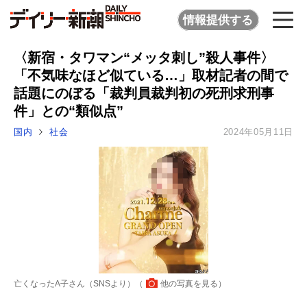
情報提供する
〈新宿・タワマン“メッタ刺し”殺人事件〉
「不気味なほど似ている…」取材記者の間で
話題にのぼる「裁判員裁判初の死刑求刑事
件」との“類似点”
国内
社会
2024年05月11日
亡くなったA子さん（SNSより）（
他の写真を見る
）