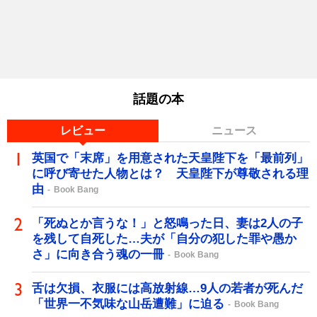
話題の本
レビュー
ニュース
英国で「末席」を用意された天皇陛下を「最前列」
に呼び寄せた人物とは？ 天皇陛下が尊敬される理
由
Book Bang
「死ぬとか言うな！」と怒鳴った日、妻は2人の子
を残して自死した…夫が「自分の犯した罪や愚か
さ」に向き合う魂の一冊
Book Bang
舌は欠損、衣服には高放射線…9人の若者が死んだ
「世界一不気味な山岳遭難」に迫る
Book Bang