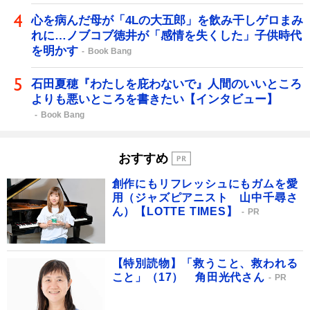
心を病んだ母が「4Lの大五郎」を飲み干しゲロまみ
れに…ノブコブ徳井が「感情を失くした」子供時代
を明かす
Book Bang
石田夏穂『わたしを庇わないで』人間のいいところ
よりも悪いところを書きたい【インタビュー】
Book Bang
おすすめ
創作にもリフレッシュにもガムを愛
用（ジャズピアニスト 山中千尋さ
ん）【LOTTE TIMES】
PR
【特別読物】「救うこと、救われる
こと」（17） 角田光代さん
PR