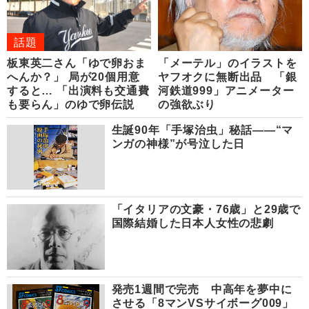
話題
板東英二さん「ゆで卵おま
「メーテル」のイラストを
へんか？」 局が20個用意
ヤフオクに無断出品 「銀
すると… 「出演料も交通費
河鉄道999」アニメーター
も要らん」のゆで卵伝説
の強欲ぶり
生誕90年「手塚治虫」秘話――“マ
ンガの神様”が号泣した日
「イタリアの文豪・76歳」と29歳で
国際結婚した日本人女性の悲劇
発売1週間で完売 中高年を夢中に
させる「8マンVSサイボーグ009」