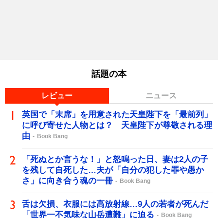
話題の本
レビュー
ニュース
英国で「末席」を用意された天皇陛下を「最前列」
に呼び寄せた人物とは？ 天皇陛下が尊敬される理
由
Book Bang
「死ぬとか言うな！」と怒鳴った日、妻は2人の子
を残して自死した…夫が「自分の犯した罪や愚か
さ」に向き合う魂の一冊
Book Bang
舌は欠損、衣服には高放射線…9人の若者が死んだ
「世界一不気味な山岳遭難」に迫る
Book Bang