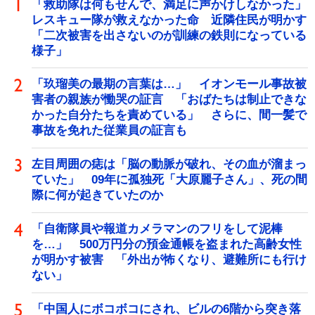
「救助隊は何もせんで、満足に声かけしなかった」
レスキュー隊が救えなかった命 近隣住民が明かす
「二次被害を出さないのが訓練の鉄則になっている
様子」
「玖瑠美の最期の言葉は…」 イオンモール事故被
害者の親族が慟哭の証言 「おばたちは制止できな
かった自分たちを責めている」 さらに、間一髪で
事故を免れた従業員の証言も
左目周囲の痣は「脳の動脈が破れ、その血が溜まっ
ていた」 09年に孤独死「大原麗子さん」、死の間
際に何が起きていたのか
「自衛隊員や報道カメラマンのフリをして泥棒
を…」 500万円分の預金通帳を盗まれた高齢女性
が明かす被害 「外出が怖くなり、避難所にも行け
ない」
「中国人にボコボコにされ、ビルの6階から突き落