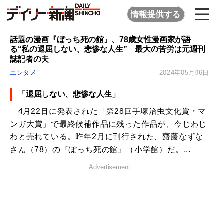
情報提供する
話題の漫画『ぼっち死の館』、78歳女性漫画家が語
る“私の退屈しない、悲惨な人生” 最大の苦労は元週刊
誌記者の夫
エンタメ
2024年05月06日
「退屈しない、悲惨な人生」
4月22日に発表された「第28回手塚治虫文化賞・マ
ンガ大賞」で最終候補作品に残った作品が、今じわじ
わと売れている。昨年2月に刊行された、齋藤なずな
さん（78）の『ぼっち死の館』（小学館）だ。...
Advertisement