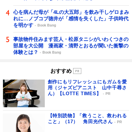
心を病んだ母が「4Lの大五郎」を飲み干しゲロまみ
れに…ノブコブ徳井が「感情を失くした」子供時代
を明かす
Book Bang
事故物件住みます芸人・松原タニシがいわくつきの
部屋を大公開 漫画家・清野とおるが聞いた衝撃の
体験とは？
Book Bang
おすすめ
創作にもリフレッシュにもガムを愛
用（ジャズピアニスト 山中千尋さ
ん）【LOTTE TIMES】
PR
【特別読物】「救うこと、救われる
こと」（17） 角田光代さん
PR