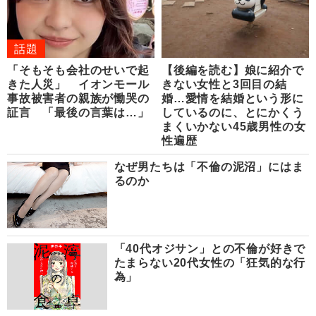
話題
「そもそも会社のせいで起
【後編を読む】娘に紹介で
きた人災」 イオンモール
きない女性と3回目の結
事故被害者の親族が慟哭の
婚…愛情を結婚という形に
証言 「最後の言葉は…」
しているのに、とにかくう
まくいかない45歳男性の女
性遍歴
なぜ男たちは「不倫の泥沼」にはま
るのか
「40代オジサン」との不倫が好きで
たまらない20代女性の「狂気的な行
為」