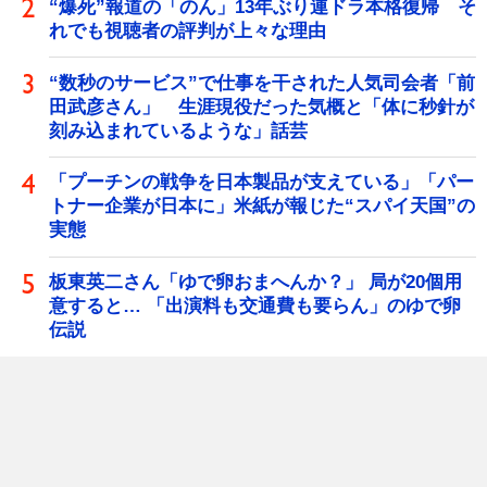
“爆死”報道の「のん」13年ぶり連ドラ本格復帰 そ
れでも視聴者の評判が上々な理由
“数秒のサービス”で仕事を干された人気司会者「前
田武彦さん」 生涯現役だった気概と「体に秒針が
刻み込まれているような」話芸
「プーチンの戦争を日本製品が支えている」「パー
トナー企業が日本に」米紙が報じた“スパイ天国”の
実態
板東英二さん「ゆで卵おまへんか？」 局が20個用
意すると… 「出演料も交通費も要らん」のゆで卵
伝説