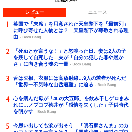
レビュー
ニュース
英国で「末席」を用意された天皇陛下を「最前列」
に呼び寄せた人物とは？ 天皇陛下が尊敬される理
由
Book Bang
「死ぬとか言うな！」と怒鳴った日、妻は2人の子
を残して自死した…夫が「自分の犯した罪や愚か
さ」に向き合う魂の一冊
Book Bang
舌は欠損、衣服には高放射線…9人の若者が死んだ
「世界一不気味な山岳遭難」に迫る
Book Bang
心を病んだ母が「4Lの大五郎」を飲み干しゲロまみ
れに…ノブコブ徳井が「感情を失くした」子供時代
を明かす
Book Bang
今思い出しても涙が出そう…「明石家さんま」のカ