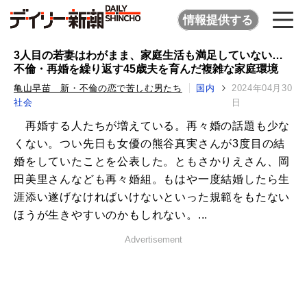
情報提供する
3人目の若妻はわがまま、家庭生活も満足していない…
不倫・再婚を繰り返す45歳夫を育んだ複雑な家庭環境
亀山早苗 新・不倫の恋で苦しむ男たち
国内
2024年04月30
社会
日
再婚する人たちが増えている。再々婚の話題も少な
くない。つい先日も女優の熊谷真実さんが3度目の結
婚をしていたことを公表した。ともさかりえさん、岡
田美里さんなども再々婚組。もはや一度結婚したら生
涯添い遂げなければいけないといった規範をもたない
ほうが生きやすいのかもしれない。...
Advertisement