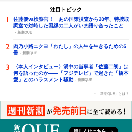
注目トピック
佐藤優vs検察官！ あの国策捜査から20年、特捜取
調室で対峙した因縁の二人がいま語り合ったこと
新潮QUE
肉乃小路ニクヨ「わたし」の人生を生きるための5
冊
新潮QUE
〈本人インタビュー〉渦中の当事者「佐藤二朗」は
何を語ったのか――「フジテレビ」で起きた「橋本
愛」とのハラスメント騒動
新潮QUE
「新潮QUE」とは？