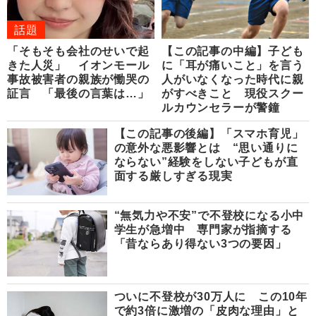
話題
「そもそも会社のせいで起
【この記事の中編】子ども
きた人災」 イオンモール
に「耳が痛いこと」を言う
事故被害者の親族が慟哭の
人がいなくなった時代に親
証言 「最後の言葉は…」
がすべきこと 現役スクー
ルカウンセラーが警鐘
【この記事の後編】「スマホ育児」
の意外な悪影響とは “思い通りに
ならない”経験をしない子どもが直
面する厳しすぎる現実
“無気力や不安”で不登校になる小中
学生が急増中 専門家が指摘する
「昔ならあり得ない3つの要因」
ついに不登校が30万人に この10年
で約3倍に激増の「皮肉な理由」と