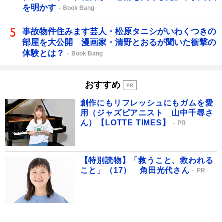
を明かす
Book Bang
事故物件住みます芸人・松原タニシがいわくつきの
部屋を大公開 漫画家・清野とおるが聞いた衝撃の
体験とは？
Book Bang
おすすめ
創作にもリフレッシュにもガムを愛
用（ジャズピアニスト 山中千尋さ
ん）【LOTTE TIMES】
PR
【特別読物】「救うこと、救われる
こと」（17） 角田光代さん
PR