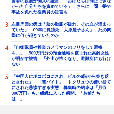
害者の親族が慟哭の証言 「おばたちは制止できな
かった自分たちを責めている」 さらに、間一髪で
事故を免れた従業員の証言も
左目周囲の痣は「脳の動脈が破れ、その血が溜まっ
ていた」 09年に孤独死「大原麗子さん」、死の間
際に何が起きていたのか
「自衛隊員や報道カメラマンのフリをして泥棒
を…」 500万円分の預金通帳を盗まれた高齢女性
が明かす被害 「外出が怖くなり、避難所にも行け
ない」
「中国人にボコボコにされ、ビルの6階から突き落
とされた」 「闇バイト」 トクリュウの使い捨て
にされた悲惨すぎる実態 募集時の約束は「月収
300万円」も、組織に入った瞬間、「お前たち
は…」