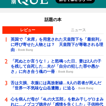
話題の本
レビュー
ニュース
英国で「末席」を用意された天皇陛下を「最前列」
に呼び寄せた人物とは？ 天皇陛下が尊敬される理
由
Book Bang
「死ぬとか言うな！」と怒鳴った日、妻は2人の子
を残して自死した…夫が「自分の犯した罪や愚か
さ」に向き合う魂の一冊
Book Bang
舌は欠損、衣服には高放射線…9人の若者が死んだ
「世界一不気味な山岳遭難」に迫る
Book Bang
心を病んだ母が「4Lの大五郎」を飲み干しゲロまみ
れに…ノブコブ徳井が「感情を失くした」子供時代