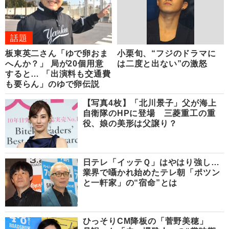
話題
板東英二さん「ゆで卵おま
小栗旬、“フジのドラマに
へんか？」 局が20個用意
は二度と出ない”の激怒
すると… 「出演料も交通費
も要らん」のゆで卵伝説
【写真4枚】「北川景子」父が海上
自衛隊のHPに登場 三菱重工の重
役、娘の美形は父譲り？
日テレ「イッテＱ」はやはり強し…
業界で囁かれ始めたテレ朝「ポツン
と一軒家」の“宿命”とは
ひっそりCM降板の「菅野美穂」