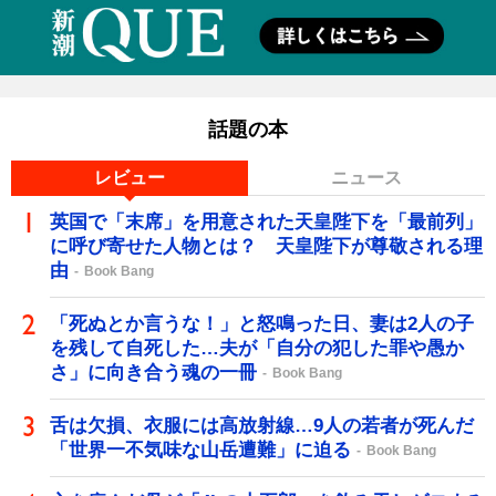
話題の本
レビュー
ニュース
英国で「末席」を用意された天皇陛下を「最前列」
に呼び寄せた人物とは？ 天皇陛下が尊敬される理
由
Book Bang
「死ぬとか言うな！」と怒鳴った日、妻は2人の子
を残して自死した…夫が「自分の犯した罪や愚か
さ」に向き合う魂の一冊
Book Bang
舌は欠損、衣服には高放射線…9人の若者が死んだ
「世界一不気味な山岳遭難」に迫る
Book Bang