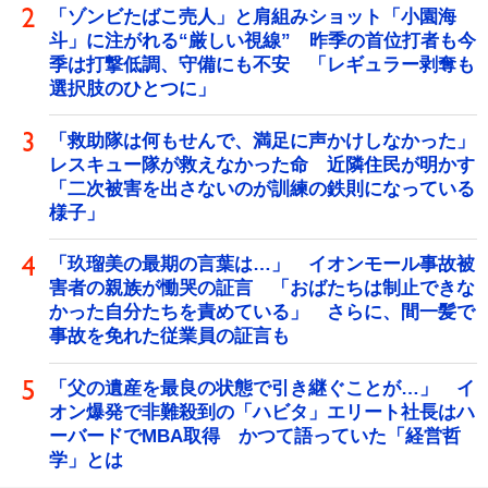
「ゾンビたばこ売人」と肩組みショット「小園海
斗」に注がれる“厳しい視線” 昨季の首位打者も今
季は打撃低調、守備にも不安 「レギュラー剥奪も
選択肢のひとつに」
「救助隊は何もせんで、満足に声かけしなかった」
レスキュー隊が救えなかった命 近隣住民が明かす
「二次被害を出さないのが訓練の鉄則になっている
様子」
「玖瑠美の最期の言葉は…」 イオンモール事故被
害者の親族が慟哭の証言 「おばたちは制止できな
かった自分たちを責めている」 さらに、間一髪で
事故を免れた従業員の証言も
「父の遺産を最良の状態で引き継ぐことが…」 イ
オン爆発で非難殺到の「ハビタ」エリート社長はハ
ーバードでMBA取得 かつて語っていた「経営哲
学」とは