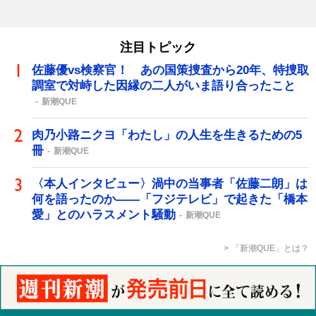
注目トピック
佐藤優vs検察官！ あの国策捜査から20年、特捜取
調室で対峙した因縁の二人がいま語り合ったこと
新潮QUE
肉乃小路ニクヨ「わたし」の人生を生きるための5
冊
新潮QUE
〈本人インタビュー〉渦中の当事者「佐藤二朗」は
何を語ったのか――「フジテレビ」で起きた「橋本
愛」とのハラスメント騒動
新潮QUE
「新潮QUE」とは？