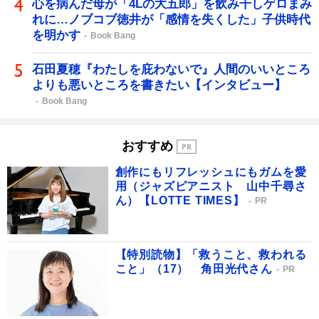
心を病んだ母が「4Lの大五郎」を飲み干しゲロまみ
れに…ノブコブ徳井が「感情を失くした」子供時代
を明かす
Book Bang
石田夏穂『わたしを庇わないで』人間のいいところ
よりも悪いところを書きたい【インタビュー】
Book Bang
おすすめ
創作にもリフレッシュにもガムを愛
用（ジャズピアニスト 山中千尋さ
ん）【LOTTE TIMES】
PR
【特別読物】「救うこと、救われる
こと」（17） 角田光代さん
PR