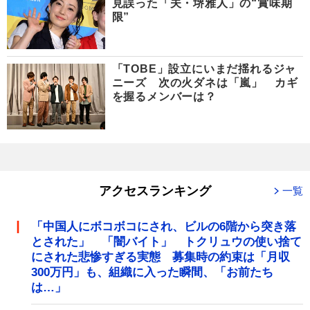
見誤った「夫・堺雅人」の“賞味期
限”
「TOBE」設立にいまだ揺れるジャ
ニーズ 次の火ダネは「嵐」 カギ
を握るメンバーは？
アクセスランキング
一覧
「中国人にボコボコにされ、ビルの6階から突き落
とされた」 「闇バイト」 トクリュウの使い捨て
にされた悲惨すぎる実態 募集時の約束は「月収
300万円」も、組織に入った瞬間、「お前たち
は…」