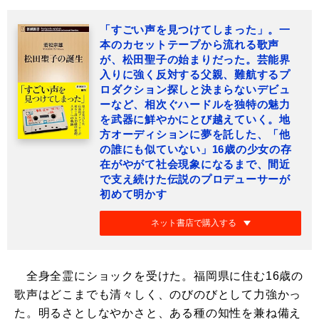
「すごい声を見つけてしまった」。一
本のカセットテープから流れる歌声
が、松田聖子の始まりだった。芸能界
入りに強く反対する父親、難航するプ
ロダクション探しと決まらないデビュ
ーなど、相次ぐハードルを独特の魅力
を武器に鮮やかにとび越えていく。地
方オーディションに夢を託した、「他
の誰にも似ていない」16歳の少女の存
在がやがて社会現象になるまで、間近
で支え続けた伝説のプロデューサーが
初めて明かす
ネット書店で購入する
全身全霊にショックを受けた。福岡県に住む16歳の
歌声はどこまでも清々しく、のびのびとして力強かっ
た。明るさとしなやかさと、ある種の知性を兼ね備え