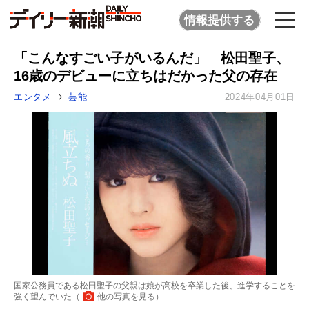
情報提供する
「こんなすごい子がいるんだ」 松田聖子、
16歳のデビューに立ちはだかった父の存在
エンタメ
芸能
2024年04月01日
国家公務員である松田聖子の父親は娘が高校を卒業した後、進学することを
強く望んでいた（
他の写真を見る
）