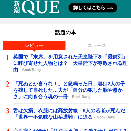
話題の本
レビュー
ニュース
英国で「末席」を用意された天皇陛下を「最前列」
に呼び寄せた人物とは？ 天皇陛下が尊敬される理
由
Book Bang
「死ぬとか言うな！」と怒鳴った日、妻は2人の子
を残して自死した…夫が「自分の犯した罪や愚か
さ」に向き合う魂の一冊
Book Bang
舌は欠損、衣服には高放射線…9人の若者が死んだ
「世界一不気味な山岳遭難」に迫る
Book Bang