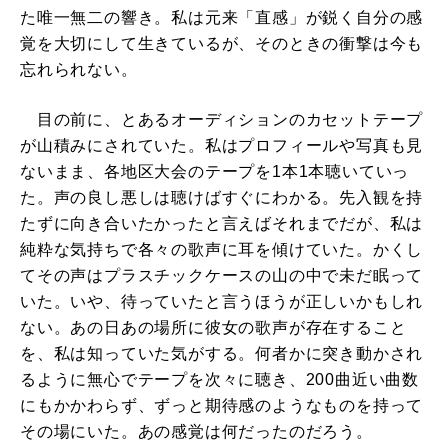
た唯一無二の響き。私は元来「直感」が鋭く自分の感
覚を大切にして生きているが、そのときの衝撃は今も
忘れられない。
目の前に、とあるオーディションのカセットテープ
が山積みにされていた。私はプロフィールや写真も見
ないまま、各地区大会のテープを1本1本聴いていっ
た。声の良し悪しは聴けばすぐにわかる。先入観を持
たずに向き合いたかったと言えばそれまでだが、私は
純粋な気持ちで各々の歌声に耳を傾けていた。かくし
てその声はプラスチックケースの山の中で未だ眠って
いた。いや、待っていたと言うほうが正しいかもしれ
ない。あの日あの場所に彼女の歌声が存在すること
を、私は知っていた気がする。何者かに突き動かされ
るように無心でテープを次々に聴き、200曲近い曲数
にもかかわらず、ずっと期待感のようなものを持って
その場にいた。あの感覚は何だったのだろう。