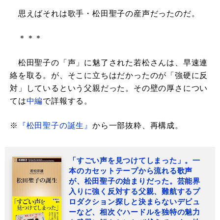
思えばそれは歌手・松田聖子の産声だったのだ。
＊＊＊
松田聖子の「声」に魅了された若松さんは、早速連
絡を取る。が、そこに立ちはだかったのが「強硬に反
対」しているという父親だった。その壁の厚さについ
ては
中編
で詳報する。
※
『松田聖子の誕生』
から一部抜粋、再構成。
「すごい声を見つけてしまった」。一
本のカセットテープから流れる歌声
が、松田聖子の始まりだった。芸能界
入りに強く反対する父親、難航するプ
ロダクション探しと決まらないデビュ
ーなど、相次ぐハードルを独特の魅力