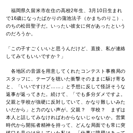
福岡県久留米市在住の高校2年生、3月10日生まれ
で16歳になったばかりの蒲池法子（かまちのりこ）、
のちの松田聖子だ。いったい彼女に何があったという
のだろうか。
「この子すごくいいと思うんだけど、直接、私が連絡
してみてもいいですか？」
各地区の音源を用意してくれたコンテスト事務局の
スタッフに、テープを聴いた衝撃そのままに駆け寄る
と、「いいですけど……」と予想に反して怪訝そうな
返事が返ってきた。続けて、「でも多分ダメですよ。
父親と学校が強硬に反対していて、かなり難しいみた
いだから」と力のない声が。父親？ 学校？ まずは
本人と話してみなければわからないじゃないか。営業
時代から開拓者精神を持って、どんな局面でも常に突
破口を見つけ出していた私は、「仕事に障壁はあって