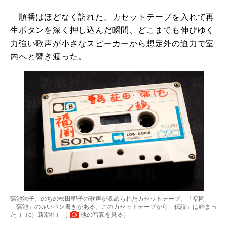
順番はほどなく訪れた。カセットテープを入れて再
生ボタンを深く押し込んだ瞬間、どこまでも伸びゆく
力強い歌声が小さなスピーカーから想定外の迫力で室
内へと響き渡った。
蒲池法子、のちの松田聖子の歌声が収められたカセットテープ。「福岡」
「蒲池」の赤いペン書きがある。このカセットテープから「伝説」は始まっ
た（（c）新潮社）（
他の写真を見る
）