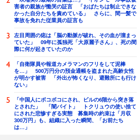
害者の親族が慟哭の証言 「おばたちは制止できな
かった自分たちを責めている」 さらに、間一髪で
事故を免れた従業員の証言も
左目周囲の痣は「脳の動脈が破れ、その血が溜まっ
ていた」 09年に孤独死「大原麗子さん」、死の間
際に何が起きていたのか
「自衛隊員や報道カメラマンのフリをして泥棒
を…」 500万円分の預金通帳を盗まれた高齢女性
が明かす被害 「外出が怖くなり、避難所にも行け
ない」
「中国人にボコボコにされ、ビルの6階から突き落
とされた」 「闇バイト」 トクリュウの使い捨て
にされた悲惨すぎる実態 募集時の約束は「月収
300万円」も、組織に入った瞬間、「お前たち
は…」