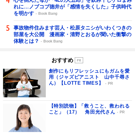
心を病んだ母が「4Lの大五郎」を飲み干しゲロまみ
れに…ノブコブ徳井が「感情を失くした」子供時代
を明かす
Book Bang
事故物件住みます芸人・松原タニシがいわくつきの
部屋を大公開 漫画家・清野とおるが聞いた衝撃の
体験とは？
Book Bang
おすすめ
創作にもリフレッシュにもガムを愛
用（ジャズピアニスト 山中千尋さ
ん）【LOTTE TIMES】
PR
【特別読物】「救うこと、救われる
こと」（17） 角田光代さん
PR