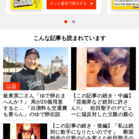
ネット書店で購入する
こんな記事も読まれています
話題
板東英二さん「ゆで卵おま
【この記事の続き・中編】
へんか？」 局が20個用意
「芸能界など絶対に許さ
すると… 「出演料も交通費
ん!!」 松田聖子のデビュ
も要らん」のゆで卵伝説
ーに猛反対した父親の親心
【この記事の続き・後編】「私は絶
対に歌手になりたいのです」 断固
拒否の父親の心を変えた松田聖子の