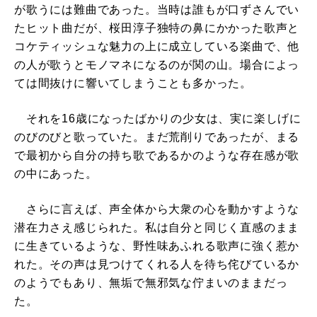
が歌うには難曲であった。当時は誰もが口ずさんでい
たヒット曲だが、桜田淳子独特の鼻にかかった歌声と
コケティッシュな魅力の上に成立している楽曲で、他
の人が歌うとモノマネになるのが関の山。場合によっ
ては間抜けに響いてしまうことも多かった。
それを16歳になったばかりの少女は、実に楽しげに
のびのびと歌っていた。まだ荒削りであったが、まる
で最初から自分の持ち歌であるかのような存在感が歌
の中にあった。
さらに言えば、声全体から大衆の心を動かすような
潜在力さえ感じられた。私は自分と同じく直感のまま
に生きているような、野性味あふれる歌声に強く惹か
れた。その声は見つけてくれる人を待ち侘びているか
のようでもあり、無垢で無邪気な佇まいのままだっ
た。