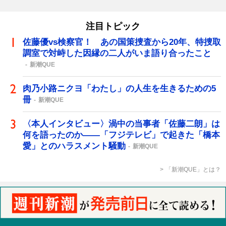
注目トピック
佐藤優vs検察官！ あの国策捜査から20年、特捜取
調室で対峙した因縁の二人がいま語り合ったこと
新潮QUE
肉乃小路ニクヨ「わたし」の人生を生きるための5
冊
新潮QUE
〈本人インタビュー〉渦中の当事者「佐藤二朗」は
何を語ったのか――「フジテレビ」で起きた「橋本
愛」とのハラスメント騒動
新潮QUE
「新潮QUE」とは？