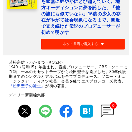
を武器に鮮やかにとび越えていく。地
方オーディションに夢を託した、「他
の誰にも似ていない」16歳の少女の存
在がやがて社会現象になるまで、間近
で支え続けた伝説のプロデューサーが
初めて明かす
ネット書店で購入する
若松宗雄（わかまつ・むねお）
1940（昭和15）年生まれ。音楽プロデューサー。CBS・ソニーに
在籍、一本のカセットテープから松田聖子を発掘した。80年代後
期までのシングルとアルバムを全てプロデュース。ソニー・ミュ
ージックアーティスツ社長、会長を経てエスプロレコーズ代表。
『松田聖子の誕生』
が初の著書。
デイリー新潮編集部
0