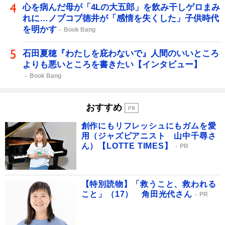
心を病んだ母が「4Lの大五郎」を飲み干しゲロまみ
れに…ノブコブ徳井が「感情を失くした」子供時代
を明かす
Book Bang
石田夏穂『わたしを庇わないで』人間のいいところ
よりも悪いところを書きたい【インタビュー】
Book Bang
おすすめ
創作にもリフレッシュにもガムを愛
用（ジャズピアニスト 山中千尋さ
ん）【LOTTE TIMES】
PR
【特別読物】「救うこと、救われる
こと」（17） 角田光代さん
PR