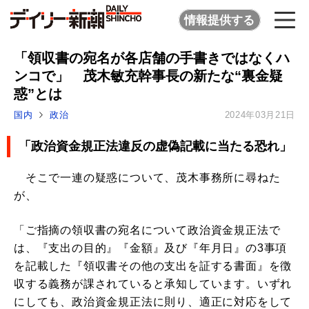
情報提供する
「領収書の宛名が各店舗の手書きではなくハ
ンコで」 茂木敏充幹事長の新たな“裏金疑
惑”とは
国内
政治
2024年03月21日
「政治資金規正法違反の虚偽記載に当たる恐れ」
そこで一連の疑惑について、茂木事務所に尋ねた
が、
「ご指摘の領収書の宛名について政治資金規正法で
は、『支出の目的』『金額』及び『年月日』の3事項
を記載した『領収書その他の支出を証する書面』を徴
収する義務が課されていると承知しています。いずれ
にしても、政治資金規正法に則り、適正に対応をして