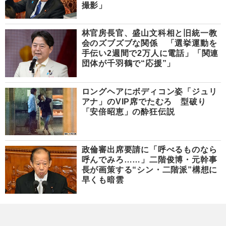
撮影」
林官房長官、盛山文科相と旧統一教
会のズブズブな関係 「選挙運動を
手伝い2週間で2万人に電話」「関連
団体が千羽鶴で“応援”」
ロングヘアにボディコン姿「ジュリ
アナ」のVIP席でたむろ 型破り
「安倍昭恵」の酔狂伝説
政倫審出席要請に「呼べるものなら
呼んでみろ……」二階俊博・元幹事
長が画策する“シン・二階派”構想に
早くも暗雲