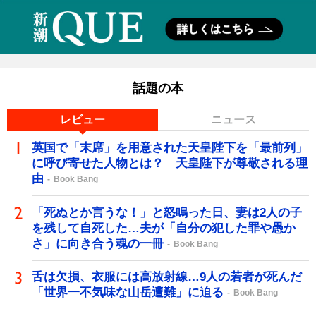
話題の本
レビュー
ニュース
英国で「末席」を用意された天皇陛下を「最前列」
に呼び寄せた人物とは？ 天皇陛下が尊敬される理
由
Book Bang
「死ぬとか言うな！」と怒鳴った日、妻は2人の子
を残して自死した…夫が「自分の犯した罪や愚か
さ」に向き合う魂の一冊
Book Bang
舌は欠損、衣服には高放射線…9人の若者が死んだ
「世界一不気味な山岳遭難」に迫る
Book Bang