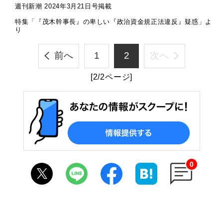
週刊新潮 2024年3月21日号掲載
特集「『茂木幹事長』の卑しい『政治資金規正法違反』疑惑」よ
り
前へ
1
2
次へ
[2/2ページ]
0