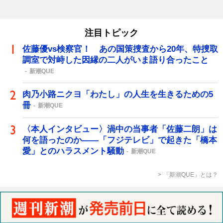
注目トピック
佐藤優vs検察官！ あの国策捜査から20年、特捜取
調室で対峙した因縁の二人がいま語り合ったこと
新潮QUE
肉乃小路ニクヨ「わたし」の人生を生きるための5
冊
新潮QUE
〈本人インタビュー〉渦中の当事者「佐藤二朗」は
何を語ったのか――「フジテレビ」で起きた「橋本
愛」とのハラスメント騒動
新潮QUE
「新潮QUE」とは？