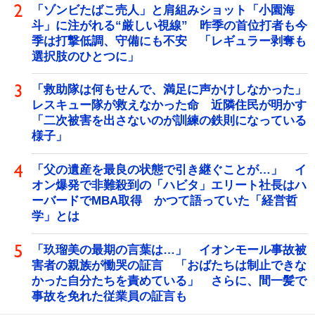
「ゾンビたばこ売人」と肩組みショット「小園海
斗」に注がれる“厳しい視線” 昨季の首位打者も今
季は打撃低調、守備にも不安 「レギュラー剥奪も
選択肢のひとつに」
「救助隊は何もせんで、満足に声かけしなかった」
レスキュー隊が救えなかった命 近隣住民が明かす
「二次被害を出さないのが訓練の鉄則になっている
様子」
「父の遺産を最良の状態で引き継ぐことが…」 イ
オン爆発で非難殺到の「ハビタ」エリート社長はハ
ーバードでMBA取得 かつて語っていた「経営哲
学」とは
「玖瑠美の最期の言葉は…」 イオンモール事故被
害者の親族が慟哭の証言 「おばたちは制止できな
かった自分たちを責めている」 さらに、間一髪で
事故を免れた従業員の証言も