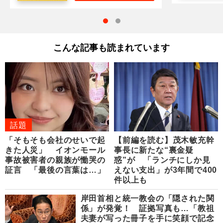
こんな記事も読まれています
話題
「そもそも会社のせいで起
【前編を読む】茂木敏充幹
きた人災」 イオンモール
事長に新たな“裏金疑
事故被害者の親族が慟哭の
惑”が 「ランチにしか見
証言 「最後の言葉は…」
えない支出」が3年間で400
件以上も
岸田首相と統一教会の「隠された関
係」が発覚！ 証拠写真も…「教祖
夫妻が写った冊子を手に笑顔で記念