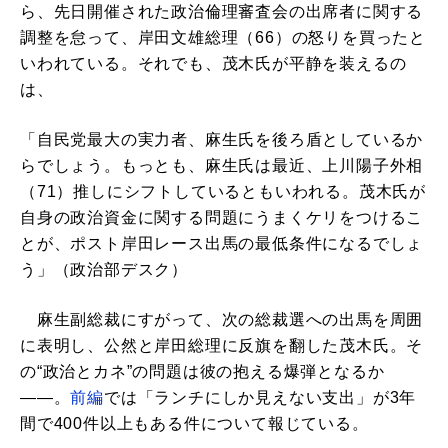
ら、先日開催された政治倫理審査会の出席者に関する
調整を怠って、岸田文雄総理（66）の怒りを買ったと
いわれている。それでも、茂木氏が平静を装えるの
は、
「自民党最大の実力者、麻生氏を後ろ盾としているか
らでしょう。もっとも、麻生氏は最近、上川陽子外相
（71）推しにシフトしているともいわれる。茂木氏が
自身の政治資金に関する問題にうまくケリをつけるこ
とが、ポスト岸田レース出馬の最低条件になるでしょ
う」（政治部デスク）
麻生副総裁にすがって、次の総裁選への出馬を周囲
に表明し、公然と岸田総理に反旗を翻した茂木氏。そ
の“政治とカネ”の問題は彼の抱える爆弾となるか
――。
前編
では「ランチにしか見えない支出」が3年
間で400件以上もある件について報じている。