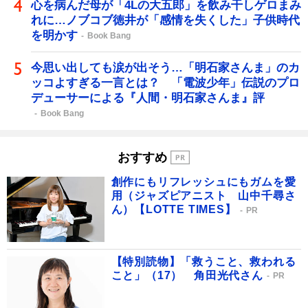
心を病んだ母が「4Lの大五郎」を飲み干しゲロまみ
れに…ノブコブ徳井が「感情を失くした」子供時代
を明かす
Book Bang
今思い出しても涙が出そう…「明石家さんま」のカ
ッコよすぎる一言とは？ 「電波少年」伝説のプロ
デューサーによる『人間・明石家さんま』評
Book Bang
おすすめ
創作にもリフレッシュにもガムを愛
用（ジャズピアニスト 山中千尋さ
ん）【LOTTE TIMES】
PR
【特別読物】「救うこと、救われる
こと」（17） 角田光代さん
PR