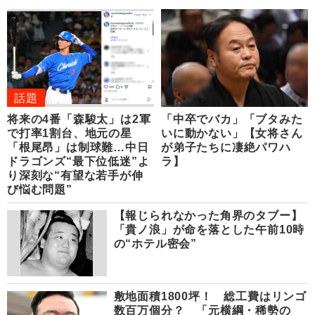
話題
将来の4番「森駿太」は2軍
「中卒でバカ」「ブタみた
で打率1割台、地元の星
いに動かない」【女将さん
「根尾昂」は制球難…中日
が弟子たちに凄絶パワハ
ドラゴンズ“最下位低迷”よ
ラ】
り深刻な“有望な若手が伸
び悩む問題”
【報じられなかった角界のタブー】
「貴ノ浪」が命を落とした午前10時
の“ホテル密会”
敷地面積1800坪！ 総工費はリンゴ
数百万個分？ 「元横綱・稀勢の