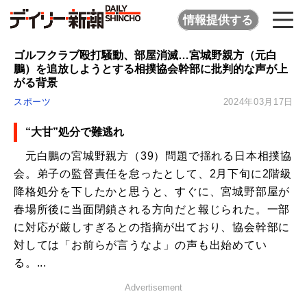
情報提供する
ゴルフクラブ殴打騒動、部屋消滅…宮城野親方（元白
鵬）を追放しようとする相撲協会幹部に批判的な声が上
がる背景
スポーツ
2024年03月17日
“大甘”処分で難逃れ
元白鵬の宮城野親方（39）問題で揺れる日本相撲協
会。弟子の監督責任を怠ったとして、2月下旬に2階級
降格処分を下したかと思うと、すぐに、宮城野部屋が
春場所後に当面閉鎖される方向だと報じられた。一部
に対応が厳しすぎるとの指摘が出ており、協会幹部に
対しては「お前らが言うなよ」の声も出始めてい
る。...
Advertisement