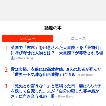
話題の本
レビュー
ニュース
英国で「末席」を用意された天皇陛下を「最前列」
に呼び寄せた人物とは？ 天皇陛下が尊敬される理
由
Book Bang
舌は欠損、衣服には高放射線…9人の若者が死んだ
「世界一不気味な山岳遭難」に迫る
Book Bang
「死ぬとか言うな！」と怒鳴った日、妻は2人の子
を残して自死した…夫が「自分の犯した罪や愚か
さ」に向き合う魂の一冊
Book Bang