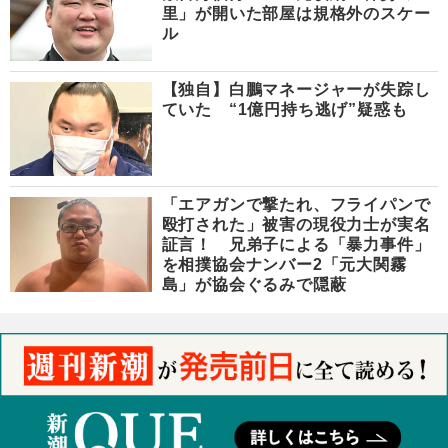
里」が開いた部屋は規格外のスケー
ル
【独自】白鵬マネージャーが失踪し
ていた “1億円持ち逃げ”疑惑も
「エアガンで撃たれ、フライパンで
殴打された」被害の現役力士が実名
証言！ 兄弟子による「暴力事件」
を相撲協会ナンバー2「元大関霧
島」が協会ぐるみで隠蔽