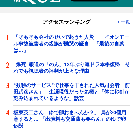
アクセスランキング
一覧
「そもそも会社のせいで起きた人災」 イオンモー
ル事故被害者の親族が慟哭の証言 「最後の言葉
は…」
“爆死”報道の「のん」13年ぶり連ドラ本格復帰 そ
れでも視聴者の評判が上々な理由
“数秒のサービス”で仕事を干された人気司会者「前
田武彦さん」 生涯現役だった気概と「体に秒針が
刻み込まれているような」話芸
板東英二さん「ゆで卵おまへんか？」 局が20個用
意すると… 「出演料も交通費も要らん」のゆで卵
伝説