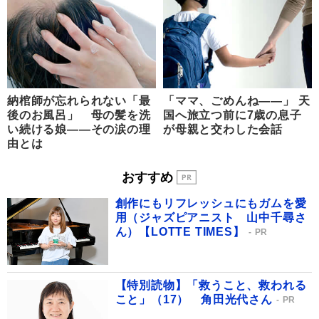
納棺師が忘れられない「最
「ママ、ごめんね――」 天
後のお風呂」 母の髪を洗
国へ旅立つ前に7歳の息子
い続ける娘――その涙の理
が母親と交わした会話
由とは
おすすめ
創作にもリフレッシュにもガムを愛
用（ジャズピアニスト 山中千尋さ
ん）【LOTTE TIMES】
PR
【特別読物】「救うこと、救われる
こと」（17） 角田光代さん
PR