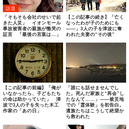
話題
「そもそも会社のせいで起
【この記事の続き】「亡く
きた人災」 イオンモール
なったわが子のためにも
事故被害者の親族が慟哭の
――」3人の子を津波に奪
証言 「最後の言葉は…」
われた夫妻の“その後”
【この記事の前編】「俺が
「誰にも話せませんでし
いなかったら、子どもたち
た。死んだ家族と“再会”し
の命は助かっていた」 津
たなんて……」――被災地
波で3人の子を失った木工
での「霊体験」を初告白。
作家の「あの日」
遺族たちはこうして絶望か
ら救われた