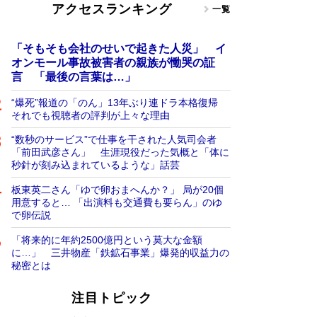
アクセスランキング
一覧
「そもそも会社のせいで起きた人災」 イ
オンモール事故被害者の親族が慟哭の証
言 「最後の言葉は…」
“爆死”報道の「のん」13年ぶり連ドラ本格復帰
それでも視聴者の評判が上々な理由
“数秒のサービス”で仕事を干された人気司会者
「前田武彦さん」 生涯現役だった気概と「体に
秒針が刻み込まれているような」話芸
板東英二さん「ゆで卵おまへんか？」 局が20個
用意すると… 「出演料も交通費も要らん」のゆ
で卵伝説
「将来的に年約2500億円という莫大な金額
に…」 三井物産「鉄鉱石事業」爆発的収益力の
秘密とは
注目トピック