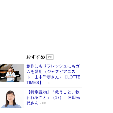
ンガ」も収録
Book Bang
美輪明宏 晩年の回答を集めた『ほほえんで生き
るための人生相談』がランクイン［エンターテイ
メントベストセラー］
Book Bang
「『火垂るの墓』は、大嘘である」原作者が抱き
続けた“自責の念”とは…「自己憐憫は描きたくな
い」監督が徹底的にこだわったこと（後編） #
戦争の記憶
Book Bang
皇室はなぜ世界から尊敬されているのか？ 「天
おすすめ
皇陛下はお元気でおられるか」がサウジ国王の第
一声になる理由
Book Bang
創作にもリフレッシュにもガ
東野圭吾、伊坂幸太郎の人気シリーズ最新作どち
ムを愛用（ジャズピアニス
らも文庫化 映画化された直木賞受賞作もランク
ト 山中千尋さん）【LOTTE
イン［文庫ベストセラー］
Book Bang
TIMES】
PR
【特別読物】「救うこと、救
われること」（17） 角田光
代さん
PR