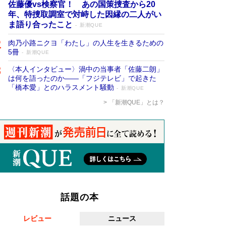
佐藤優vs検察官！ あの国策捜査から20
年、特捜取調室で対峙した因縁の二人がい
ま語り合ったこと
新潮QUE
肉乃小路ニクヨ「わたし」の人生を生きるための
5冊
新潮QUE
〈本人インタビュー〉渦中の当事者「佐藤二朗」
は何を語ったのか――「フジテレビ」で起きた
「橋本愛」とのハラスメント騒動
新潮QUE
「新潮QUE」とは？
話題の本
レビュー
ニュース