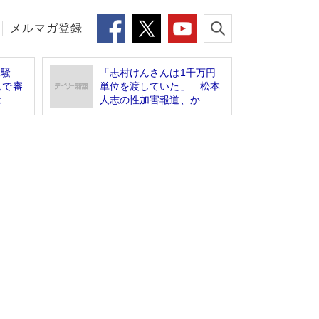
メルマガ登録
沼騒
「志村けんさんは1千万円
んで審
単位を渡していた」 松本
..
人志の性加害報道、か...