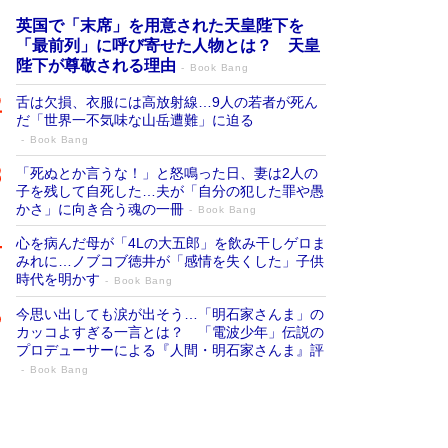
英国で「末席」を用意された天皇陛下を
「最前列」に呼び寄せた人物とは？ 天皇
陛下が尊敬される理由
Book Bang
舌は欠損、衣服には高放射線…9人の若者が死ん
だ「世界一不気味な山岳遭難」に迫る
Book Bang
「死ぬとか言うな！」と怒鳴った日、妻は2人の
子を残して自死した…夫が「自分の犯した罪や愚
かさ」に向き合う魂の一冊
Book Bang
心を病んだ母が「4Lの大五郎」を飲み干しゲロま
みれに…ノブコブ徳井が「感情を失くした」子供
時代を明かす
Book Bang
今思い出しても涙が出そう…「明石家さんま」の
カッコよすぎる一言とは？ 「電波少年」伝説の
プロデューサーによる『人間・明石家さんま』評
Book Bang
「宇宙兄弟」最終46巻がベストセラー1
位 宇宙開発への関心を押し上げた18年の
物語に幕 特装版には「宇宙で描かれたマ