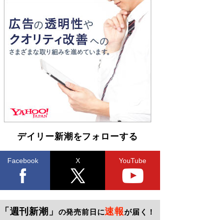
デイリー新潮をフォローする
Facebook
X
YouTube
「週刊新潮」
速報
の発売前日に
が届く！