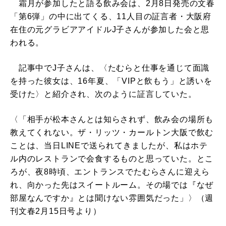
霜月が参加したと語る飲み会は、2月8日発売の文春
「第6弾」の中に出てくる、11人目の証言者・大阪府
在住の元グラビアアイドルJ子さんが参加した会と思
われる。
記事中でJ子さんは、〈たむらと仕事を通じて面識
を持った彼女は、16年夏、「VIPと飲もう」と誘いを
受けた〉と紹介され、次のように証言していた。
〈「相手が松本さんとは知らされず、飲み会の場所も
教えてくれない。ザ・リッツ・カールトン大阪で飲む
ことは、当日LINEで送られてきましたが、私はホテ
ル内のレストランで会食するものと思っていた。とこ
ろが、夜8時頃、エントランスでたむらさんに迎えら
れ、向かった先はスイートルーム。その場では『なぜ
部屋なんですか』とは聞けない雰囲気だった」〉（週
刊文春2月15日号より）