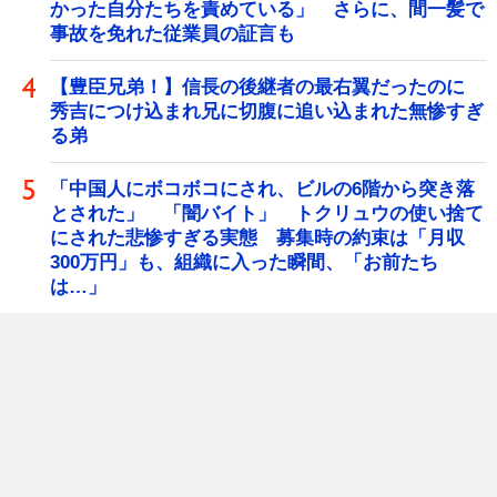
かった自分たちを責めている」 さらに、間一髪で
事故を免れた従業員の証言も
【豊臣兄弟！】信長の後継者の最右翼だったのに
秀吉につけ込まれ兄に切腹に追い込まれた無惨すぎ
る弟
「中国人にボコボコにされ、ビルの6階から突き落
とされた」 「闇バイト」 トクリュウの使い捨て
にされた悲惨すぎる実態 募集時の約束は「月収
300万円」も、組織に入った瞬間、「お前たち
は…」