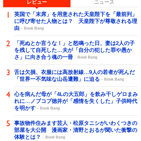
レビュー
ニュース
英国で「末席」を用意された天皇陛下を「最前列」
に呼び寄せた人物とは？ 天皇陛下が尊敬される理
由
Book Bang
「死ぬとか言うな！」と怒鳴った日、妻は2人の子
を残して自死した…夫が「自分の犯した罪や愚か
さ」に向き合う魂の一冊
Book Bang
舌は欠損、衣服には高放射線…9人の若者が死んだ
「世界一不気味な山岳遭難」に迫る
Book Bang
心を病んだ母が「4Lの大五郎」を飲み干しゲロまみ
れに…ノブコブ徳井が「感情を失くした」子供時代
を明かす
Book Bang
事故物件住みます芸人・松原タニシがいわくつきの
部屋を大公開 漫画家・清野とおるが聞いた衝撃の
体験とは？
Book Bang