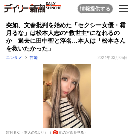
情報提供する
突如、文春批判を始めた「セクシー女優・霜
月るな」は松本人志の“救世主”になれるの
か 過去に田中聖と浮名…本人は「松本さん
を救いたかった」
エンタメ
芸能
2024年03月05日
霜月るな（本人のXより）（
他の写真を見る
）