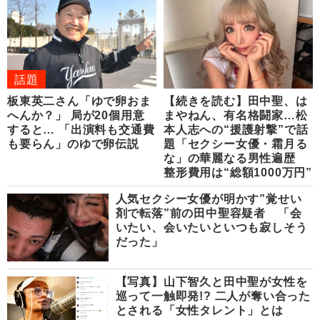
話題
板東英二さん「ゆで卵おま
【続きを読む】田中聖、は
へんか？」 局が20個用意
まやねん、有名格闘家…松
すると… 「出演料も交通費
本人志への“援護射撃”で話
も要らん」のゆで卵伝説
題「セクシー女優・霜月る
な」の華麗なる男性遍歴
整形費用は“総額1000万円”
人気セクシー女優が明かす”覚せい
剤で転落”前の田中聖容疑者 「会
いたい、会いたいといつも寂しそう
だった」
【写真】山下智久と田中聖が女性を
巡って一触即発!? 二人が奪い合った
とされる「女性タレント」とは