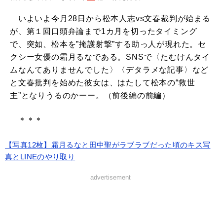
いよいよ今月28日から松本人志vs文春裁判が始まる
が、第１回口頭弁論まで1カ月を切ったタイミング
で、突如、松本を”掩護射撃”する助っ人が現れた。セ
クシー女優の霜月るなである。SNSで〈たむけんタイ
ムなんてありませんでした〉〈デタラメな記事〉など
と文春批判を始めた彼女は、はたして松本の“救世
主”となりうるのかーー。（前後編の前編）
＊＊＊
【写真12枚】霜月るなと田中聖がラブラブだった頃のキス写
真とLINEのやり取り
advertisement