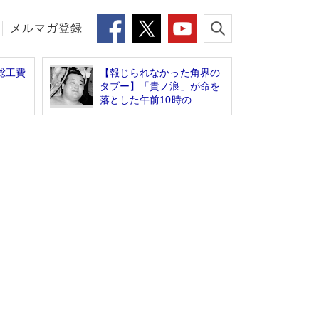
メルマガ登録
総工費
【報じられなかった角界の
分？
タブー】「貴ノ浪」が命を
.
落とした午前10時の...