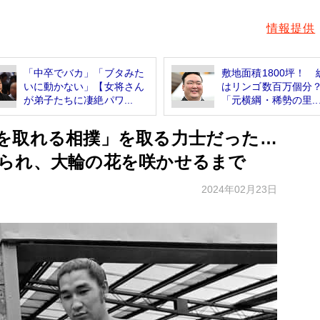
情報提供
「中卒でバカ」「ブタみた
敷地面積1800坪！ 
いに動かない」【女将さん
はリンゴ数百万個
が弟子たちに凄絶パワ...
「元横綱・稀勢の里..
を取れる相撲」を取る力士だった…
られ、大輪の花を咲かせるまで
2024年02月23日