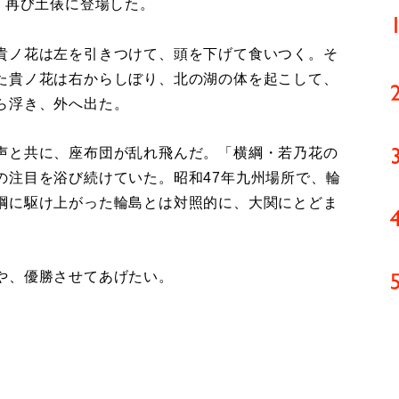
、再び土俵に登場した。
貴ノ花は左を引きつけて、頭を下げて食いつく。そ
た貴ノ花は右からしぼり、北の湖の体を起こして、
ら浮き、外へ出た。
声と共に、座布団が乱れ飛んだ。「横綱・若乃花の
の注目を浴び続けていた。昭和47年九州場所で、輪
綱に駆け上がった輪島とは対照的に、大関にとどま
や、優勝させてあげたい。
。