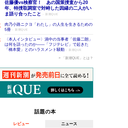
佐藤優vs検察官！ あの国策捜査から20
年、特捜取調室で対峙した因縁の二人がい
ま語り合ったこと
新潮QUE
肉乃小路ニクヨ「わたし」の人生を生きるための
5冊
新潮QUE
〈本人インタビュー〉渦中の当事者「佐藤二朗」
は何を語ったのか――「フジテレビ」で起きた
「橋本愛」とのハラスメント騒動
新潮QUE
「新潮QUE」とは？
話題の本
レビュー
ニュース