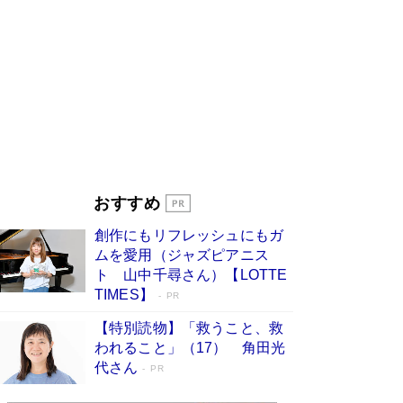
ンガ」も収録
Book Bang
美輪明宏 晩年の回答を集めた『ほほえんで生き
るための人生相談』がランクイン［エンターテイ
メントベストセラー］
Book Bang
「『火垂るの墓』は、大嘘である」原作者が抱き
続けた“自責の念”とは…「自己憐憫は描きたくな
い」監督が徹底的にこだわったこと（後編） #
戦争の記憶
Book Bang
「叱って伸びるやつは、褒めたらもっと伸びる」
おすすめ
俳優・高嶋政伸が家族に教わった“人を育てるコ
ツ”…芸への考え方を明かす
Book Bang
創作にもリフレッシュにもガ
東野圭吾、伊坂幸太郎の人気シリーズ最新作どち
ムを愛用（ジャズピアニス
らも文庫化 映画化された直木賞受賞作もランク
ト 山中千尋さん）【LOTTE
イン［文庫ベストセラー］
Book Bang
TIMES】
PR
【特別読物】「救うこと、救
われること」（17） 角田光
代さん
PR