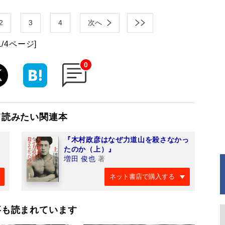
2
3
4
次へ
1/4ページ]
0
て読みたい関連本
『木村政彦はなぜ力道山を殺さなかっ
たのか（上）』
増田 俊也
著
ネット書店で購入する
事も読まれています