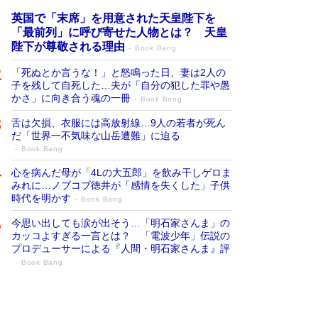
英国で「末席」を用意された天皇陛下を
「最前列」に呼び寄せた人物とは？ 天皇
陛下が尊敬される理由
Book Bang
「死ぬとか言うな！」と怒鳴った日、妻は2人の
子を残して自死した…夫が「自分の犯した罪や愚
かさ」に向き合う魂の一冊
Book Bang
舌は欠損、衣服には高放射線…9人の若者が死ん
だ「世界一不気味な山岳遭難」に迫る
Book Bang
心を病んだ母が「4Lの大五郎」を飲み干しゲロま
みれに…ノブコブ徳井が「感情を失くした」子供
時代を明かす
Book Bang
今思い出しても涙が出そう…「明石家さんま」の
カッコよすぎる一言とは？ 「電波少年」伝説の
プロデューサーによる『人間・明石家さんま』評
Book Bang
「宇宙兄弟」最終46巻がベストセラー1
位 宇宙開発への関心を押し上げた18年の
物語に幕 特装版には「宇宙で描かれたマ