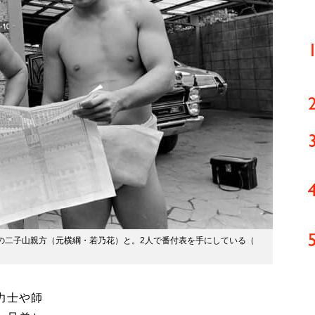
兄の二子山親方（元横綱・若乃花）と。2人で番付表を手にしている（
力士や師