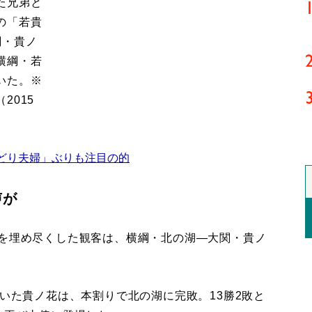
た兄弟と
の「若貴
関・貴ノ
横綱・若
いた。※
2015
どり夫婦」ぶりも注目の的
声が
を埋め尽くした観客は、横綱・北の湖―大関・貴ノ
いた貴ノ花は、本割りで北の湖に完敗。13勝2敗と