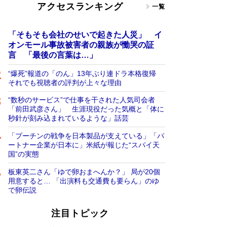
アクセスランキング
一覧
「そもそも会社のせいで起きた人災」 イ
オンモール事故被害者の親族が慟哭の証
言 「最後の言葉は…」
“爆死”報道の「のん」13年ぶり連ドラ本格復帰
それでも視聴者の評判が上々な理由
“数秒のサービス”で仕事を干された人気司会者
「前田武彦さん」 生涯現役だった気概と「体に
秒針が刻み込まれているような」話芸
「プーチンの戦争を日本製品が支えている」「パ
ートナー企業が日本に」米紙が報じた“スパイ天
国”の実態
板東英二さん「ゆで卵おまへんか？」 局が20個
用意すると… 「出演料も交通費も要らん」のゆ
で卵伝説
注目トピック