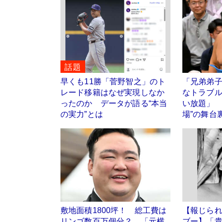
話題
早くも11勝「菅野智之」のト
「兄弟弟
レード移籍はなぜ実現しなか
なトラブ
ったのか データが語る“本当
い放題」 
の実力”とは
場”の舞台
敷地面積1800坪！ 総工費は
【報じら
リンゴ数百万個分？ 「元横
ブー】「