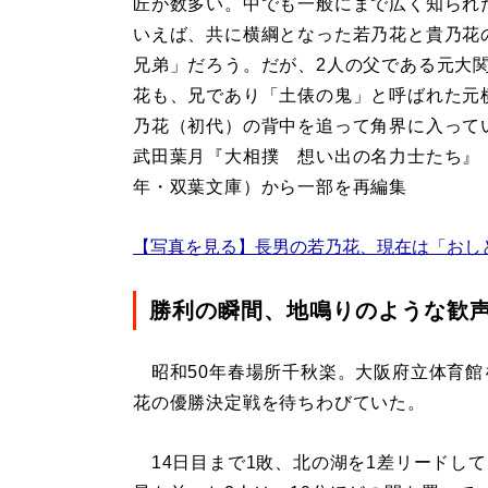
匠が数多い。中でも一般にまで広く知られ
いえば、共に横綱となった若乃花と貴乃花
兄弟」だろう。だが、2人の父である元大
花も、兄であり「土俵の鬼」と呼ばれた元
乃花（初代）の背中を追って角界に入って
武田葉月『大相撲 想い出の名力士たち』（
年・双葉文庫）から一部を再編集
【写真を見る】長男の若乃花、現在は「おし
勝利の瞬間、地鳴りのような歓
昭和50年春場所千秋楽。大阪府立体育館
花の優勝決定戦を待ちわびていた。
14日目まで1敗、北の湖を1差リードして