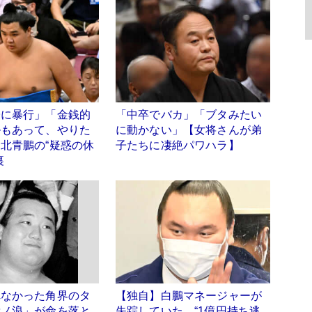
子に暴行」「金銭的
「中卒でバカ」「ブタみたい
ルもあって、やりた
に動かない」【女将さんが弟
北青鵬の“疑惑の休
子たちに凄絶パワハラ】
裏
れなかった角界のタ
【独自】白鵬マネージャーが
貴ノ浪」が命を落と
失踪していた “1億円持ち逃