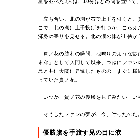
星を並べた2人は、10分ほどの間を置いて
立ち合い、北の湖が右で上手を引くと、
こで、北の湖は上手投げを打つが、こらえ
渾身の寄りを見せる。北の湖の体が土俵か
貴ノ花の勝利の瞬間、地鳴りのような歓
末弟」として入門して以来、つねにファン
島と共に大関に昇進したものの、すぐに横
っていた貴ノ花。
いつか、貴ノ花の優勝を見てみたい。い
そうしたファンの夢が、今、叶ったのだ
優勝旗を手渡す兄の目に涙