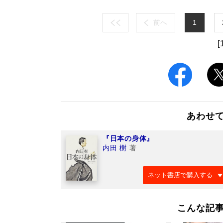
前へ
1
[
あわせ
『日本の身体』
内田 樹
著
ネット書店で購入する
こんな記