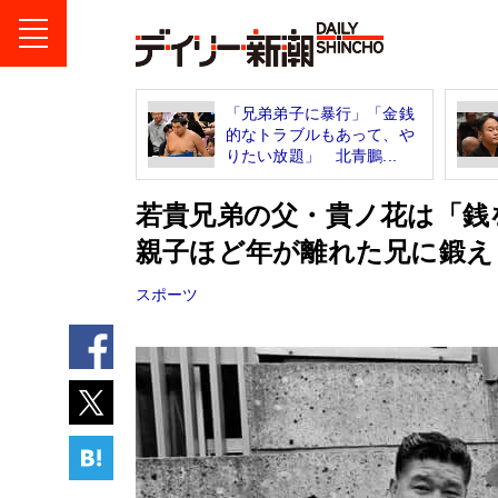
「兄弟弟子に暴行」「金銭
的なトラブルもあって、や
りたい放題」 北青鵬...
若貴兄弟の父・貴ノ花は「銭
親子ほど年が離れた兄に鍛え
スポーツ