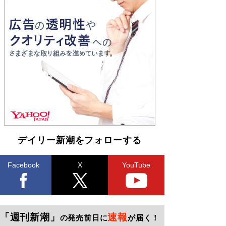
デイリー新潮をフォローする
Facebook
X
YouTube
「週刊新潮」
速報
の発売前日に
が届く！