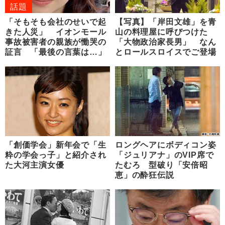
話題
「そもそも会社のせいで起
【写真】「岸田文雄」を青
きた人災」 イオンモール
山の料理屋に呼びつけた
事故被害者の親族が慟哭の
「大物政治家長男」 なん
証言 「最後の言葉は…」
とロールスロイスでご登場
「創価学会」新年会で「生
ロングヘアにボディコン姿
粋の学会っ子」と紹介され
「ジュリアナ」のVIP席で
た大河主演女優
たむろ 型破り「安倍昭
恵」の酔狂伝説