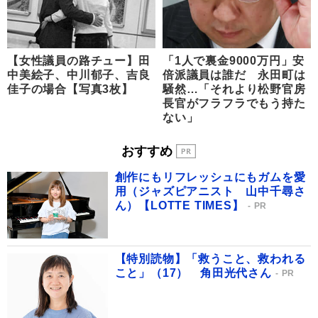
【女性議員の路チュー】田
「1人で裏金9000万円」安
中美絵子、中川郁子、吉良
倍派議員は誰だ 永田町は
佳子の場合【写真3枚】
騒然…「それより松野官房
長官がフラフラでもう持た
ない」
おすすめ
創作にもリフレッシュにもガムを愛
用（ジャズピアニスト 山中千尋さ
ん）【LOTTE TIMES】
PR
【特別読物】「救うこと、救われる
こと」（17） 角田光代さん
PR