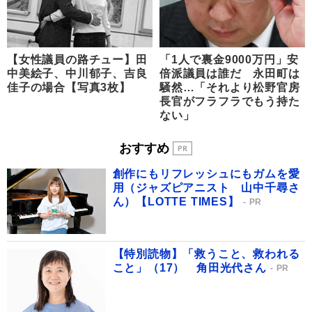
【女性議員の路チュー】田
「1人で裏金9000万円」安
中美絵子、中川郁子、吉良
倍派議員は誰だ 永田町は
佳子の場合【写真3枚】
騒然…「それより松野官房
長官がフラフラでもう持た
ない」
おすすめ
創作にもリフレッシュにもガムを愛
用（ジャズピアニスト 山中千尋さ
ん）【LOTTE TIMES】
PR
【特別読物】「救うこと、救われる
こと」（17） 角田光代さん
PR