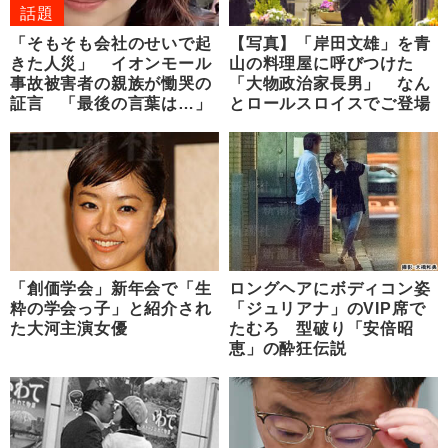
話題
「そもそも会社のせいで起
【写真】「岸田文雄」を青
きた人災」 イオンモール
山の料理屋に呼びつけた
事故被害者の親族が慟哭の
「大物政治家長男」 なん
証言 「最後の言葉は…」
とロールスロイスでご登場
「創価学会」新年会で「生
ロングヘアにボディコン姿
粋の学会っ子」と紹介され
「ジュリアナ」のVIP席で
た大河主演女優
たむろ 型破り「安倍昭
恵」の酔狂伝説