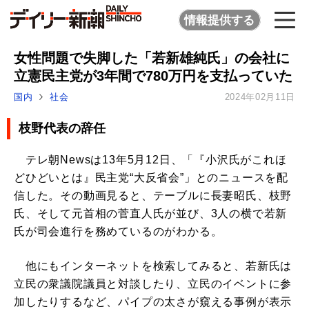
情報提供する
女性問題で失脚した「若新雄純氏」の会社に
立憲民主党が3年間で780万円を支払っていた
国内
社会
2024年02月11日
枝野代表の辞任
テレ朝Newsは13年5月12日、「『小沢氏がこれほ
どひどいとは』民主党“大反省会”」とのニュースを配
信した。その動画見ると、テーブルに長妻昭氏、枝野
氏、そして元首相の菅直人氏が並び、3人の横で若新
氏が司会進行を務めているのがわかる。
他にもインターネットを検索してみると、若新氏は
立民の衆議院議員と対談したり、立民のイベントに参
加したりするなど、パイプの太さが窺える事例が表示