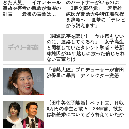
きた人災」 イオンモール
のパートナーがいるのに
事故被害者の親族が慟哭の
「3股交際発覚」 若新雄
証言 「最後の言葉は…」
純氏が慶應大学特任准教授
を辞職へ 直撃に「テレビ
から消えます」
【関連記事を読む】「ヤル気もない
のに、連絡してくるな」 女子高生
と同棲していたタレント学者・若新
雄純氏が15年越しに放った信じられ
ない言葉とは
「情熱大陸」プロデューサーが吉田
沙保里に暴言 ディレクター激怒
【田中美佐子離婚】ペット夫、月収
8万円の亭主と散々…28年前、彼女
は格差婚についてどう答えていたか