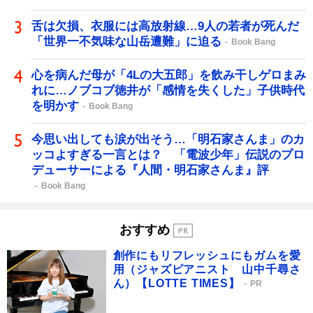
舌は欠損、衣服には高放射線…9人の若者が死んだ
「世界一不気味な山岳遭難」に迫る
Book Bang
心を病んだ母が「4Lの大五郎」を飲み干しゲロまみ
れに…ノブコブ徳井が「感情を失くした」子供時代
を明かす
Book Bang
今思い出しても涙が出そう…「明石家さんま」のカ
ッコよすぎる一言とは？ 「電波少年」伝説のプロ
デューサーによる『人間・明石家さんま』評
Book Bang
おすすめ
創作にもリフレッシュにもガムを愛
用（ジャズピアニスト 山中千尋さ
ん）【LOTTE TIMES】
PR