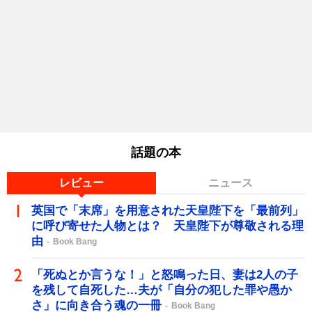
話題の本
レビュー
ニュース
英国で「末席」を用意された天皇陛下を「最前列」
に呼び寄せた人物とは？ 天皇陛下が尊敬される理
由
Book Bang
「死ぬとか言うな！」と怒鳴った日、妻は2人の子
を残して自死した…夫が「自分の犯した罪や愚か
さ」に向き合う魂の一冊
Book Bang