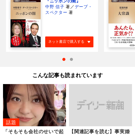
『ニッポンの闇』
中野 信子
著
／
デーブ・
スペクター
著
ネット書店で購入する
こんな記事も読まれています
話題
「そもそも会社のせいで起
【関連記事を読む】事実婚