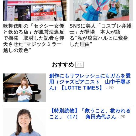
歌舞伎町の「セクシー女優
SNSに美人「コスプレ弁護
と飲める店」が風営法違反
士」が登場 本人が語
で摘発 取材した記者を仰
る“私が涼宮ハルヒに変身
天させた“マジックミラー
した理由”
越しの景色”
おすすめ
創作にもリフレッシュにもガムを愛
用（ジャズピアニスト 山中千尋さ
ん）【LOTTE TIMES】
PR
【特別読物】「救うこと、救われる
こと」（17） 角田光代さん
PR