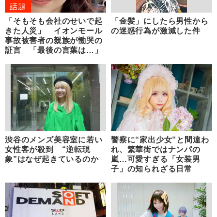
話題
「そもそも会社のせいで起
「金髪」にしたら男性から
きた人災」 イオンモール
の迷惑行為が激減した件
事故被害者の親族が慟哭の
証言 「最後の言葉は…」
渋谷のメンズ美容室に若い
警察に“家出少女”と間違わ
女性客が殺到 “逆転現
れ、繁華街ではナンパの
象”はなぜ起きているのか
嵐…可愛すぎる「女装男
子」の知られざる日常