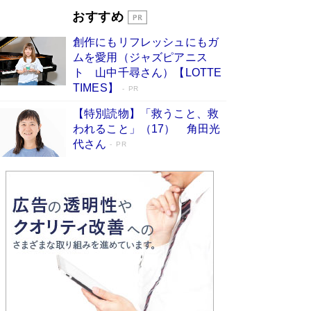
Book Bang
おすすめ
和田秀樹の70代、80代向け新書がベスト3を独
創作にもリフレッシュにもガ
占 上半期1位にも選出［新書ベストセラー］
ムを愛用（ジャズピアニス
Book Bang
ト 山中千尋さん）【LOTTE
TIMES】
PR
【特別読物】「救うこと、救
われること」（17） 角田光
代さん
PR