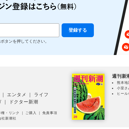
録ボタンを押してください。
週刊新
熊本地
小室さ
ヒール
｜
エンタメ
｜
ライフ
ガ
｜
ドクター新潮
作権・リンク
｜
ご購入
｜
免責事項
会社新潮社