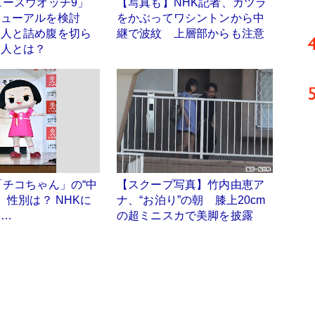
ュースウオッチ9」
【写真も】NHK記者、カツラ
ニューアルを検討
をかぶってワシントンから中
な人と詰め腹を切ら
継で波紋 上層部からも注意
な人とは？
「チコちゃん」の“中
【スクープ写真】竹内由恵ア
、性別は？ NHKに
ナ、“お泊り”の朝 膝上20cm
……
の超ミニスカで美脚を披露