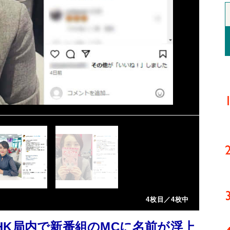
4枚目／4枚中
HK局内で新番組のMCに名前が浮上