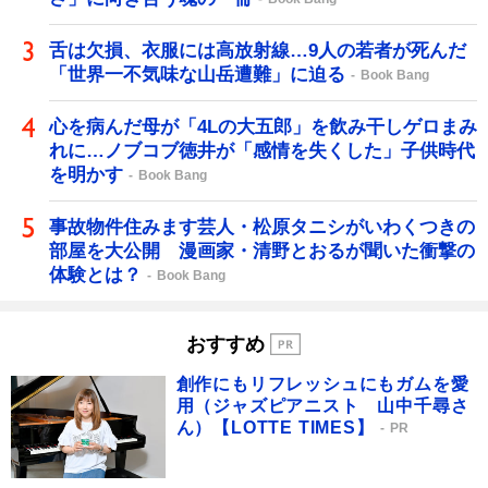
舌は欠損、衣服には高放射線…9人の若者が死んだ
「世界一不気味な山岳遭難」に迫る
Book Bang
心を病んだ母が「4Lの大五郎」を飲み干しゲロまみ
れに…ノブコブ徳井が「感情を失くした」子供時代
を明かす
Book Bang
事故物件住みます芸人・松原タニシがいわくつきの
部屋を大公開 漫画家・清野とおるが聞いた衝撃の
体験とは？
Book Bang
おすすめ
創作にもリフレッシュにもガムを愛
用（ジャズピアニスト 山中千尋さ
ん）【LOTTE TIMES】
PR