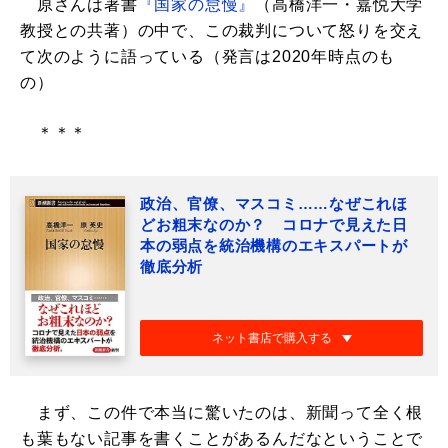
原さんは著書
『国家の怠慢』
（高橋洋一・嘉悦大学
教授との共著）の中で、この裁判について怒りを交え
て次のように語っている（発言は2020年時点のも
の）
＊＊＊
政治、官僚、マスコミ……なぜこれほ
どお粗末なのか？ コロナで見えた日
本の弱点を統治機構のエキスパートが
徹底分析
ネット書店で購入する
まず、この件で本当に驚いたのは、新聞って全く根
も葉もない記事を書くことがあるんだなということで