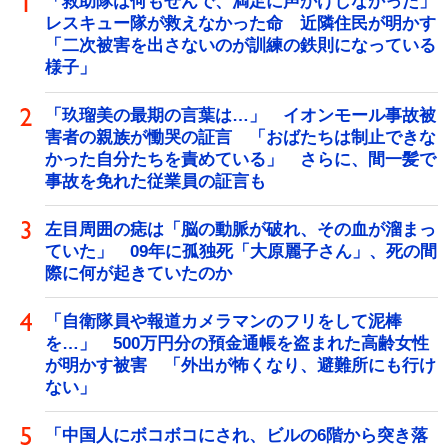
「救助隊は何もせんで、満足に声かけしなかった」
レスキュー隊が救えなかった命 近隣住民が明かす
「二次被害を出さないのが訓練の鉄則になっている
様子」
「玖瑠美の最期の言葉は…」 イオンモール事故被
害者の親族が慟哭の証言 「おばたちは制止できな
かった自分たちを責めている」 さらに、間一髪で
事故を免れた従業員の証言も
左目周囲の痣は「脳の動脈が破れ、その血が溜まっ
ていた」 09年に孤独死「大原麗子さん」、死の間
際に何が起きていたのか
「自衛隊員や報道カメラマンのフリをして泥棒
を…」 500万円分の預金通帳を盗まれた高齢女性
が明かす被害 「外出が怖くなり、避難所にも行け
ない」
「中国人にボコボコにされ、ビルの6階から突き落