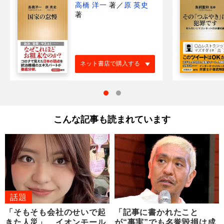
高橋 洋一
著
／
原 英史
著
ネット書店で購入する
こんな記事も読まれています
話題
「そもそも会社のせいで起
「記事に書かれたこと
きた人災」 イオンモール
が“事実”でも名誉毀損は成