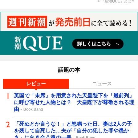
「新潮QUE」とは？
話題の本
レビュー
ニュース
英国で「末席」を用意された天皇陛下を「最前列」
に呼び寄せた人物とは？ 天皇陛下が尊敬される理
由
Book Bang
「死ぬとか言うな！」と怒鳴った日、妻は2人の子
を残して自死した…夫が「自分の犯した罪や愚か
さ」に向き合う魂の一冊
Book Bang