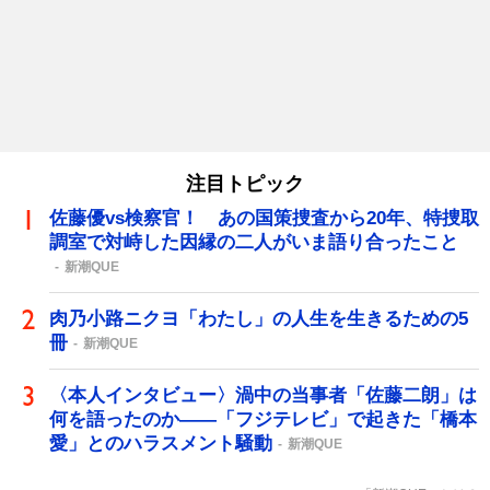
注目トピック
佐藤優vs検察官！ あの国策捜査から20年、特捜取
調室で対峙した因縁の二人がいま語り合ったこと
新潮QUE
肉乃小路ニクヨ「わたし」の人生を生きるための5
冊
新潮QUE
〈本人インタビュー〉渦中の当事者「佐藤二朗」は
何を語ったのか――「フジテレビ」で起きた「橋本
愛」とのハラスメント騒動
新潮QUE