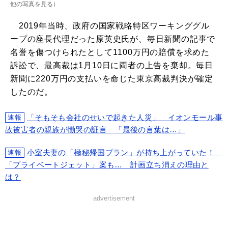
他の写真を見る
）
2019年当時、政府の国家戦略特区ワーキンググル
ープの座長代理だった原英史氏が、毎日新聞の記事で
名誉を傷つけられたとして1100万円の賠償を求めた
訴訟で、最高裁は1月10日に両者の上告を棄却。毎日
新聞に220万円の支払いを命じた東京高裁判決が確定
したのだ。
「そもそも会社のせいで起きた人災」 イオンモール事
速報
故被害者の親族が慟哭の証言 「最後の言葉は…」
小室夫妻の「極秘帰国プラン」が持ち上がっていた！
速報
「プライベートジェット」案も… 計画立ち消えの理由と
は？
advertisement