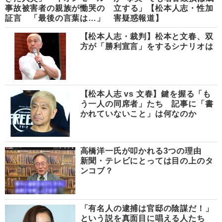
事故被害者の親族が慟哭の
立する」【松本人志・性加
証言 「最後の言葉は…」
害疑惑報道】
【松本人志・裁判】松本と文春、双
方が「勝利宣言」をするシナリオは
【松本人志 vs 文春】鍵を握る「も
う一人の同席者」たち 記事に「書
かれていないこと」は何なのか
高橋洋一氏が叩かれる3つの理由
新聞・テレビにとっては目の上のタ
ンコブ？
「有名人の逮捕は官邸の陰謀だ！」
という説を真面目に唱える人たち