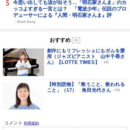
今思い出しても涙が出そう…「明石家さんま」のカ
ッコよすぎる一言とは？ 「電波少年」伝説のプロ
デューサーによる『人間・明石家さんま』評
Book Bang
おすすめ
創作にもリフレッシュにもガムを愛
用（ジャズピアニスト 山中千尋さ
ん）【LOTTE TIMES】
PR
【特別読物】「救うこと、救われる
こと」（17） 角田光代さん
PR