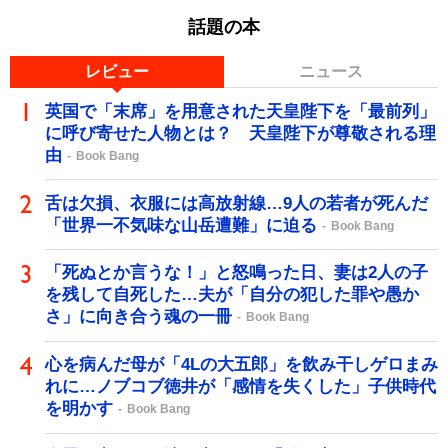
話題の本
レビュー
ニュース
英国で「末席」を用意された天皇陛下を「最前列」
に呼び寄せた人物とは？ 天皇陛下が尊敬される理
由
Book Bang
舌は欠損、衣服には高放射線…9人の若者が死んだ
「世界一不気味な山岳遭難」に迫る
Book Bang
「死ぬとか言うな！」と怒鳴った日、妻は2人の子
を残して自死した…夫が「自分の犯した罪や愚か
さ」に向き合う魂の一冊
Book Bang
心を病んだ母が「4Lの大五郎」を飲み干しゲロまみ
れに…ノブコブ徳井が「感情を失くした」子供時代
を明かす
Book Bang