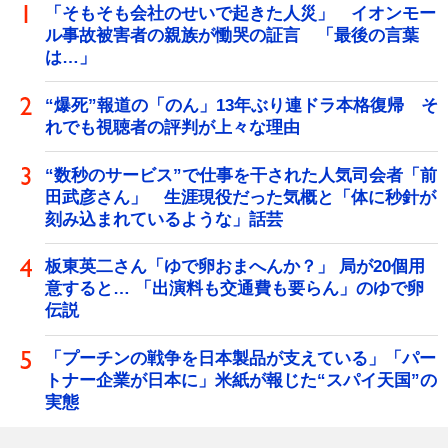
「そもそも会社のせいで起きた人災」 イオンモー
ル事故被害者の親族が慟哭の証言 「最後の言葉
は…」
“爆死”報道の「のん」13年ぶり連ドラ本格復帰 そ
れでも視聴者の評判が上々な理由
“数秒のサービス”で仕事を干された人気司会者「前
田武彦さん」 生涯現役だった気概と「体に秒針が
刻み込まれているような」話芸
板東英二さん「ゆで卵おまへんか？」 局が20個用
意すると… 「出演料も交通費も要らん」のゆで卵
伝説
「プーチンの戦争を日本製品が支えている」「パー
トナー企業が日本に」米紙が報じた“スパイ天国”の
実態