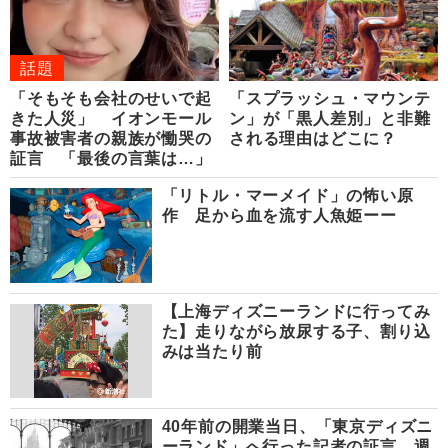
話題
「そもそも会社のせいで起
「スプラッシュ・マウンテ
きた人災」 イオンモール
ン」が「黒人差別」と非難
事故被害者の親族が慟哭の
される理由はどこに？
証言 「最後の言葉は…」
「リトル・マーメイド」の怖い原
作 足から血を流す人魚姫ーー
【上海ディズニーランドに行ってみ
た】走りながら放尿する子、割り込
みは当たり前
40年前の開業当日、「東京ディズニ
ーランド」へ行った記者の証言 週