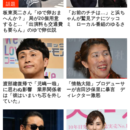
話題
板東英二さん「ゆで卵おま
「お前のチチは…」と浜ち
へんか？」 局が20個用意
ゃんが鷲見アナにツッコ
すると… 「出演料も交通費
ミ ローカル番組のゆるさ
も要らん」のゆで卵伝説
渡部建復帰で「児嶋一哉」
「情熱大陸」プロデューサ
に思わぬ影響 業界関係者
ーが吉田沙保里に暴言 デ
は「彼はいまいち芯を外し
ィレクター激怒
ていた」