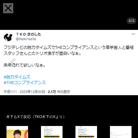
4/4
木下もXで反応（TKO木下のXより）