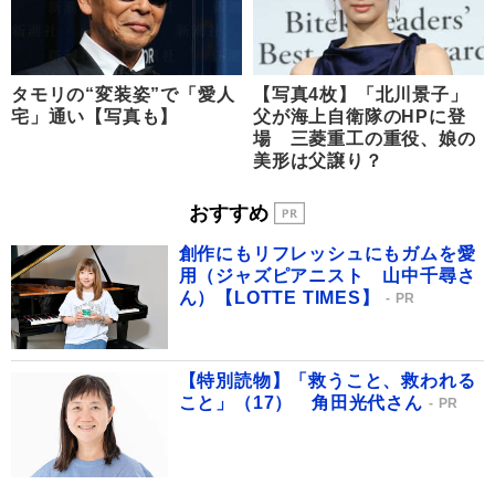
タモリの“変装姿”で「愛人
【写真4枚】「北川景子」
宅」通い【写真も】
父が海上自衛隊のHPに登
場 三菱重工の重役、娘の
美形は父譲り？
おすすめ
創作にもリフレッシュにもガムを愛
用（ジャズピアニスト 山中千尋さ
ん）【LOTTE TIMES】
PR
【特別読物】「救うこと、救われる
こと」（17） 角田光代さん
PR