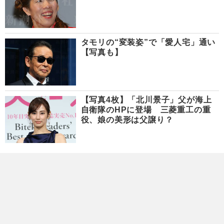
タモリの“変装姿”で「愛人宅」通い
【写真も】
【写真4枚】「北川景子」父が海上
自衛隊のHPに登場 三菱重工の重
役、娘の美形は父譲り？