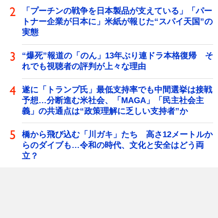
「プーチンの戦争を日本製品が支えている」「パー
トナー企業が日本に」米紙が報じた“スパイ天国”の
実態
“爆死”報道の「のん」13年ぶり連ドラ本格復帰 そ
れでも視聴者の評判が上々な理由
遂に「トランプ氏」最低支持率でも中間選挙は接戦
予想…分断進む米社会、「MAGA」「民主社会主
義」の共通点は“政策理解に乏しい支持者”か
橋から飛び込む「川ガキ」たち 高さ12メートルか
らのダイブも…令和の時代、文化と安全はどう両
立？