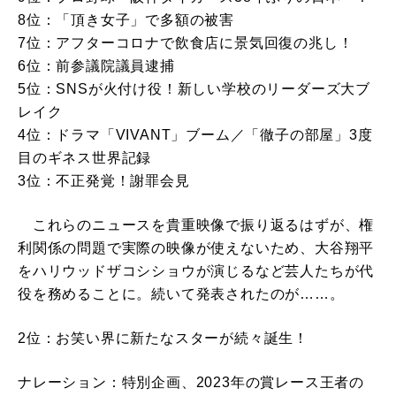
8位：「頂き女子」で多額の被害
7位：アフターコロナで飲食店に景気回復の兆し！
6位：前参議院議員逮捕
5位：SNSが火付け役！新しい学校のリーダーズ大ブ
レイク
4位：ドラマ「VIVANT」ブーム／「徹子の部屋」3度
目のギネス世界記録
3位：不正発覚！謝罪会見
これらのニュースを貴重映像で振り返るはずが、権
利関係の問題で実際の映像が使えないため、大谷翔平
をハリウッドザコシショウが演じるなど芸人たちが代
役を務めることに。続いて発表されたのが……。
2位：お笑い界に新たなスターが続々誕生！
ナレーション：特別企画、2023年の賞レース王者の