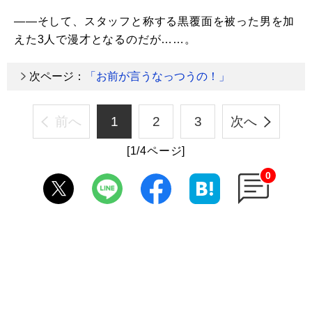
――そして、スタッフと称する黒覆面を被った男を加
えた3人で漫才となるのだが……。
次ページ：
「お前が言うなっつうの！」
前へ
1
2
3
次へ
[1/4ページ]
0