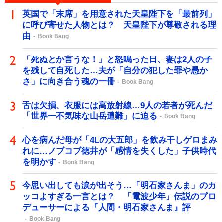
英国で「末席」を用意された天皇陛下を「最前列」
に呼び寄せた人物とは？ 天皇陛下が尊敬される理
由
Book Bang
「死ぬとか言うな！」と怒鳴った日、妻は2人の子
を残して自死した…夫が「自分の犯した罪や愚か
さ」に向き合う魂の一冊
Book Bang
舌は欠損、衣服には高放射線…9人の若者が死んだ
「世界一不気味な山岳遭難」に迫る
Book Bang
心を病んだ母が「4Lの大五郎」を飲み干しゲロまみ
れに…ノブコブ徳井が「感情を失くした」子供時代
を明かす
Book Bang
今思い出しても涙が出そう…「明石家さんま」のカ
ッコよすぎる一言とは？ 「電波少年」伝説のプロ
デューサーによる『人間・明石家さんま』評
Book Bang