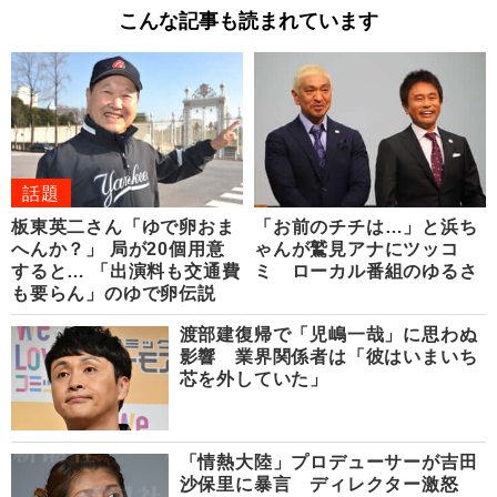
こんな記事も読まれています
話題
板東英二さん「ゆで卵おま
「お前のチチは…」と浜ち
へんか？」 局が20個用意
ゃんが鷲見アナにツッコ
すると… 「出演料も交通費
ミ ローカル番組のゆるさ
も要らん」のゆで卵伝説
渡部建復帰で「児嶋一哉」に思わぬ
影響 業界関係者は「彼はいまいち
芯を外していた」
「情熱大陸」プロデューサーが吉田
沙保里に暴言 ディレクター激怒