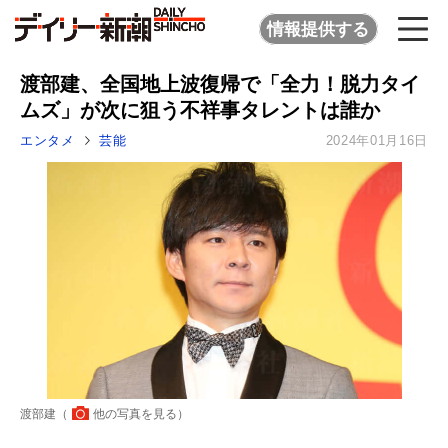
情報提供する
渡部建、全国地上波復帰で「全力！脱力タイ
ムズ」が次に狙う不祥事タレントは誰か
エンタメ
芸能
2024年01月16日
渡部建（
他の写真を見る
）