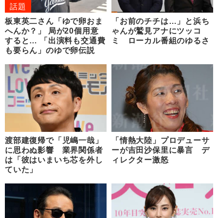
話題
板東英二さん「ゆで卵おま
「お前のチチは…」と浜ち
へんか？」 局が20個用意
ゃんが鷲見アナにツッコ
すると… 「出演料も交通費
ミ ローカル番組のゆるさ
も要らん」のゆで卵伝説
渡部建復帰で「児嶋一哉」
「情熱大陸」プロデューサ
に思わぬ影響 業界関係者
ーが吉田沙保里に暴言 デ
は「彼はいまいち芯を外し
ィレクター激怒
ていた」