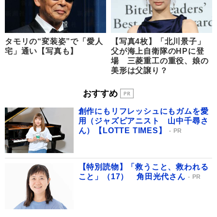
タモリの“変装姿”で「愛人
【写真4枚】「北川景子」
宅」通い【写真も】
父が海上自衛隊のHPに登
場 三菱重工の重役、娘の
美形は父譲り？
おすすめ
創作にもリフレッシュにもガムを愛
用（ジャズピアニスト 山中千尋さ
ん）【LOTTE TIMES】
PR
【特別読物】「救うこと、救われる
こと」（17） 角田光代さん
PR