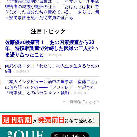
「玖瑠美の最期の言葉は…」 イオンモール事故
被害者の親族が慟哭の証言 「おばたちは制止で
きなかった自分たちを責めている」 さらに、間
一髪で事故を免れた従業員の証言も
注目トピック
佐藤優vs検察官！ あの国策捜査から20
年、特捜取調室で対峙した因縁の二人がい
ま語り合ったこと
新潮QUE
肉乃小路ニクヨ「わたし」の人生を生きるための
5冊
新潮QUE
〈本人インタビュー〉渦中の当事者「佐藤二朗」
は何を語ったのか――「フジテレビ」で起きた
「橋本愛」とのハラスメント騒動
新潮QUE
「新潮QUE」とは？