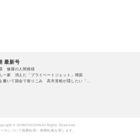
潮 最新号
震 修羅の人間模様
ん一家 消えた「プライベートジェット」帰国
を履いて国会で座りこみ 高市首相が隠したい「...
pyright © SHINCHOSHA All Rights Reserved.
データについて無断転用・無断転載を禁じます。