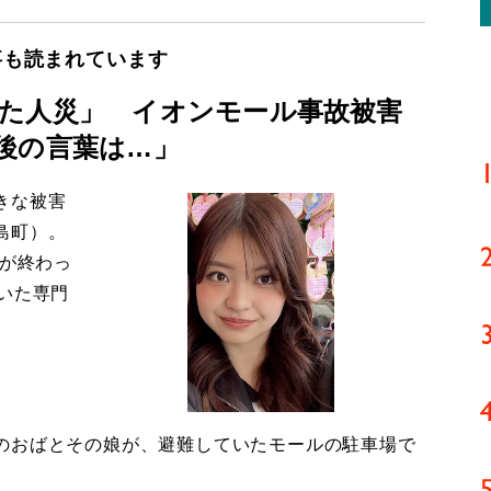
事も読まれています
た人災」 イオンモール事故被害
後の言葉は…」
きな被害
島町）。
導が終わっ
いた専門
のおばとその娘が、避難していたモールの駐車場で