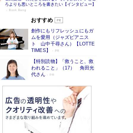
ろよりも悪いところを書きたい【インタビュー】
Book Bang
73歳でも働くしかない 「老後レス時代」
おすすめ
に交通誘導員の独白が話題
Book Bang
創作にもリフレッシュにもガ
「なんで？ そんな馬鹿な……」90歳になった作
ムを愛用（ジャズピアニス
家・阿刀田高さんが、ひとり暮らしの生活を明か
ト 山中千尋さん）【LOTTE
す
Book Bang
TIMES】
PR
追悼・東野圭吾さん 週間ベストセラーランキン
【特別読物】「救うこと、救
グに『容疑者Xの献身』『白夜行』など代表作が
われること」（17） 角田光
並ぶ［文庫ベストセラー］
Book Bang
代さん
PR
和田秀樹の70代、80代向け新書がベスト3を独
占 上半期1位にも選出［新書ベストセラー］
Book Bang
「『火垂るの墓』は、大嘘である」原作者が抱き
続けた“自責の念”とは…「自己憐憫は描きたくな
い」監督が徹底的にこだわったこと（後編） #
戦争の記憶
Book Bang