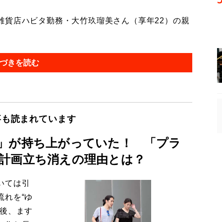
貨店ハビタ勤務・大竹玖瑠美さん（享年22）の親
づきを読む
事も読まれています
」が持ち上がっていた！ 「プラ
計画立ち消えの理由とは？
いては引
流れを“ゆ
今後、ます