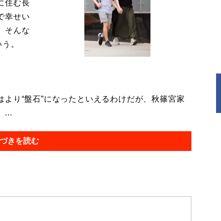
に住む長
で幸せい
。そんな
いう。
より“盤石”になったといえるわけだが、秋篠宮家
..
づきを読む