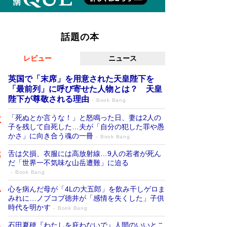
話題の本
レビュー
ニュース
英国で「末席」を用意された天皇陛下を
「最前列」に呼び寄せた人物とは？ 天皇
陛下が尊敬される理由
Book Bang
「死ぬとか言うな！」と怒鳴った日、妻は2人の
子を残して自死した…夫が「自分の犯した罪や愚
かさ」に向き合う魂の一冊
Book Bang
舌は欠損、衣服には高放射線…9人の若者が死ん
だ「世界一不気味な山岳遭難」に迫る
Book Bang
心を病んだ母が「4Lの大五郎」を飲み干しゲロま
みれに…ノブコブ徳井が「感情を失くした」子供
時代を明かす
Book Bang
石田夏穂『わたしを庇わないで』人間のいいとこ