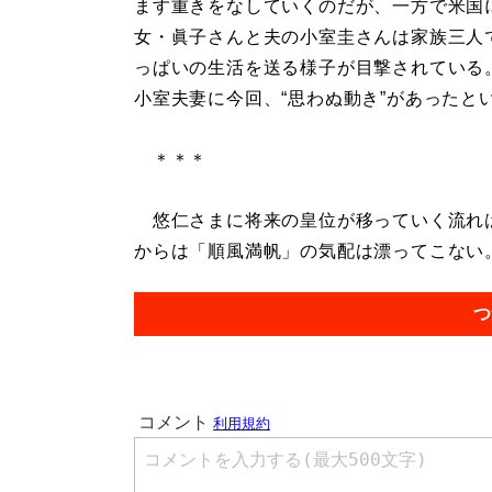
ます重きをなしていくのだが、一方で米国
女・眞子さんと夫の小室圭さんは家族三人
っぱいの生活を送る様子が目撃されている
小室夫妻に今回、“思わぬ動き”があったと
＊＊＊
悠仁さまに将来の皇位が移っていく流れは
からは「順風満帆」の気配は漂ってこない。.
つ