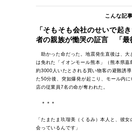
こんな記
「そもそも会社のせいで起き
者の親族が慟哭の証言 「最
助かった命だった。地震発生直後は、大
は免れた「イオンモール熊本」（熊本県嘉
約3000人いたとされる買い物客の避難誘
た50分後、突如爆発が起こり、モール内に
店の従業員7名の命が奪われた。
＊＊＊
「たまたま玖瑠美（くるみ）本人と、彼女
会っているんです」