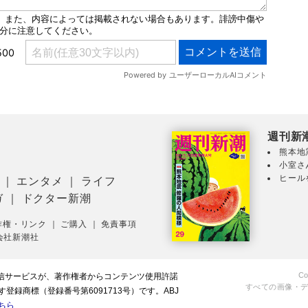
週刊新
熊本地
小室さ
ヒール
｜
エンタメ
｜
ライフ
ガ
｜
ドクター新潮
作権・リンク
｜
ご購入
｜
免責事項
会社新潮社
Co
配信サービスが、著作権者からコンテンツ使用許諾
すべての画像・
録商標（登録番号第6091713号）です。ABJ
ちら