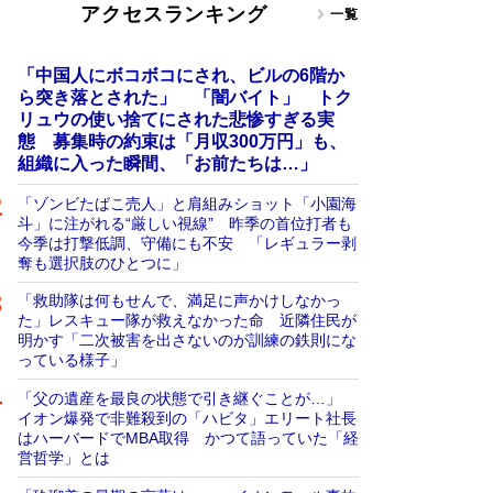
アクセスランキング
一覧
「中国人にボコボコにされ、ビルの6階か
ら突き落とされた」 「闇バイト」 トク
リュウの使い捨てにされた悲惨すぎる実
態 募集時の約束は「月収300万円」も、
組織に入った瞬間、「お前たちは…」
「ゾンビたばこ売人」と肩組みショット「小園海
斗」に注がれる“厳しい視線” 昨季の首位打者も
今季は打撃低調、守備にも不安 「レギュラー剥
奪も選択肢のひとつに」
「救助隊は何もせんで、満足に声かけしなかっ
た」レスキュー隊が救えなかった命 近隣住民が
明かす「二次被害を出さないのが訓練の鉄則にな
っている様子」
「父の遺産を最良の状態で引き継ぐことが…」
イオン爆発で非難殺到の「ハビタ」エリート社長
はハーバードでMBA取得 かつて語っていた「経
営哲学」とは