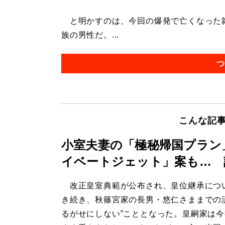
と明かすのは、今回の爆発で亡くなった雑
族の男性だ。...
つ
こんな記
小室夫妻の「極秘帰国プラン
イベートジェット」案も… 
改正皇室典範が公布され、皇位継承につ
き続き、秋篠宮家の長男・悠仁さままでの
るがせにしない”こととなった。皇嗣家は