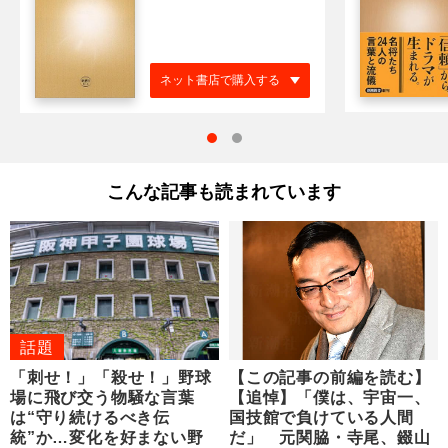
ネット書店で購入する
こんな記事も読まれています
話題
「刺せ！」「殺せ！」野球
【この記事の前編を読む】
場に飛び交う物騒な言葉
【追悼】「僕は、宇宙一、
は“守り続けるべき伝
国技館で負けている人間
統”か…変化を好まない野
だ」 元関脇・寺尾、錣山