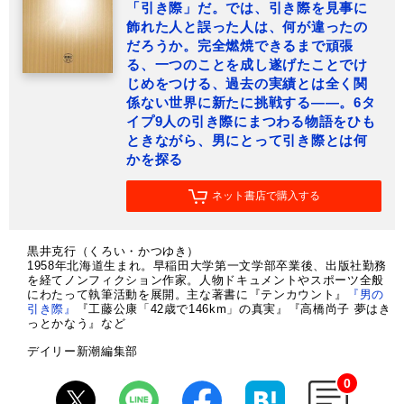
「引き際」だ。では、引き際を見事に
飾れた人と誤った人は、何が違ったの
だろうか。完全燃焼できるまで頑張
る、一つのことを成し遂げたことでけ
じめをつける、過去の実績とは全く関
係ない世界に新たに挑戦する――。6タ
イプ9人の引き際にまつわる物語をひも
ときながら、男にとって引き際とは何
かを探る
ネット書店で購入する
黒井克行（くろい・かつゆき）
1958年北海道生まれ。早稲田大学第一文学部卒業後、出版社勤務
を経てノンフィクション作家。人物ドキュメントやスポーツ全般
にわたって執筆活動を展開。主な著書に『テンカウント』
『男の
引き際』
『工藤公康「42歳で146km」の真実』『高橋尚子 夢はき
っとかなう』など
デイリー新潮編集部
0