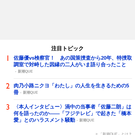
注目トピック
佐藤優vs検察官！ あの国策捜査から20年、特捜取
調室で対峙した因縁の二人がいま語り合ったこと
新潮QUE
肉乃小路ニクヨ「わたし」の人生を生きるための5
冊
新潮QUE
〈本人インタビュー〉渦中の当事者「佐藤二朗」は
何を語ったのか――「フジテレビ」で起きた「橋本
愛」とのハラスメント騒動
新潮QUE
「新潮QUE」とは？