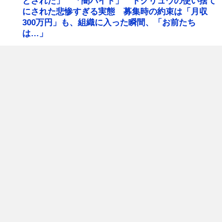
とされた」 「闇バイト」 トクリュウの使い捨て
にされた悲惨すぎる実態 募集時の約束は「月収
300万円」も、組織に入った瞬間、「お前たち
は…」