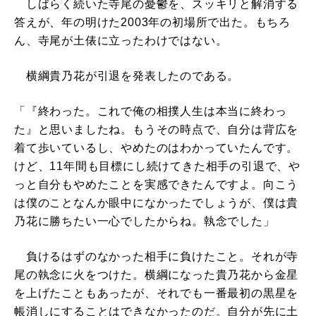
しばらく続いた寺尾の憂鬱を、スッキリと解消する
答えが、年の明けた2003年の初場所で出た。もちろ
ん、寺尾が土俵に立ったわけではない。
横綱貴乃花が引退を発表したのである。
「『終わった。これで俺の相撲人生は本当に終わっ
た』と思いましたね。もうその時点で、自分は背広を
着て歩いているし、やめたのはわかっていたんです。
けど、11年間も目標にし続けてきた相手の引退で、や
っと自分もやめたことを実感できたんですよ。向こう
は僕のことなんか眼中になかったでしょうが、僕は貴
乃花に勝ちたい一心でしたからね。執念でした」
負けるはずのなかった相手に負けたこと。それが寺
尾の執念に火をつけた。横綱になった貴乃花から金星
を上げたこともあったが、それでも一番最初の黒星を
帳消しにすることはできなかったのだ。自分が先に土