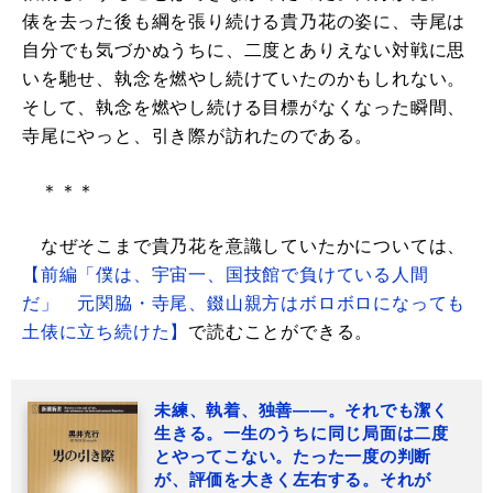
俵を去った後も綱を張り続ける貴乃花の姿に、寺尾は
自分でも気づかぬうちに、二度とありえない対戦に思
いを馳せ、執念を燃やし続けていたのかもしれない。
そして、執念を燃やし続ける目標がなくなった瞬間、
寺尾にやっと、引き際が訪れたのである。
＊＊＊
なぜそこまで貴乃花を意識していたかについては、
【前編「僕は、宇宙一、国技館で負けている人間
だ」 元関脇・寺尾、錣山親方はボロボロになっても
土俵に立ち続けた】
で読むことができる。
未練、執着、独善――。それでも潔く
生きる。一生のうちに同じ局面は二度
とやってこない。たった一度の判断
が、評価を大きく左右する。それが