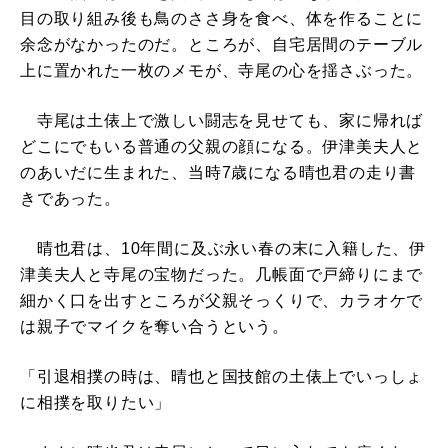
目の取り組み後も鳥のささ身を食べ、体を作ることに
余念がなかったのだ。ところが、自宅居間のテーブル
上に置かれた一枚のメモが、寺尾の心を揺さぶった。
寺尾は土俵上で激しい闘志を見せても、家に帰れば
どこにでもいる普通の父親の顔になる。伊津美夫人と
のあいだに生まれた、当時7歳になる晴也君の走り書
きであった。
晴也君は、10年間に及ぶ永い春の末に入籍した、伊
津美夫人と寺尾の宝物だった。几帳面で戸締りにまで
細かく口を出すところが父親そっくりで、カラオケで
は親子でマイクを奪い合うという。
「引退相撲の時は、晴也と国技館の土俵上でいっしょ
に相撲を取りたい」