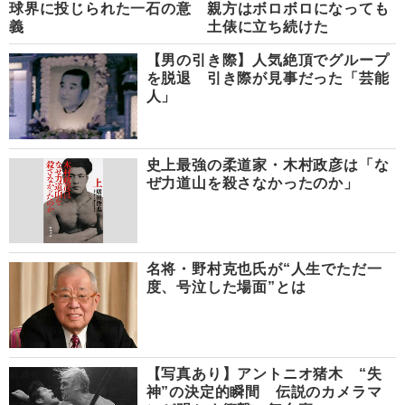
球界に投じられた一石の意
親方はボロボロになっても
義
土俵に立ち続けた
【男の引き際】人気絶頂でグループ
を脱退 引き際が見事だった「芸能
人」
史上最強の柔道家・木村政彦は「な
ぜ力道山を殺さなかったのか」
名将・野村克也氏が“人生でただ一
度、号泣した場面”とは
【写真あり】アントニオ猪木 “失
神”の決定的瞬間 伝説のカメラマ