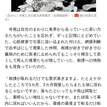
（左から）寺尾と兄の故元井筒親方（元関脇逆鉾）（
他の写真を見
る
）
寺尾は自分のまわりに角界から去っていった若い力
士たちがいたことを忘れず、ずっと記憶にとどめてい
た。心筋梗塞で引退に追い込まれた付け人、網膜剥離
で志半ばにして廃業した仲間、相撲が好きで好きで心
臓病のために医者に止められてもこっそり稽古して若
くして死んだ後輩たちが残していった、相撲への情熱
をも背負っていたのだ。
「相撲が取れるだけでも贅沢過ぎますよ。たとえケガ
したところで1カ月、2カ月我慢したらまた土俵に戻れ
るじゃないですか。落ちたといっても十両は関取だ
し、素晴らしい地位じゃないですか。また頑張って幕
内に戻ればいいんだから、最後の最後まで粘るだけ粘