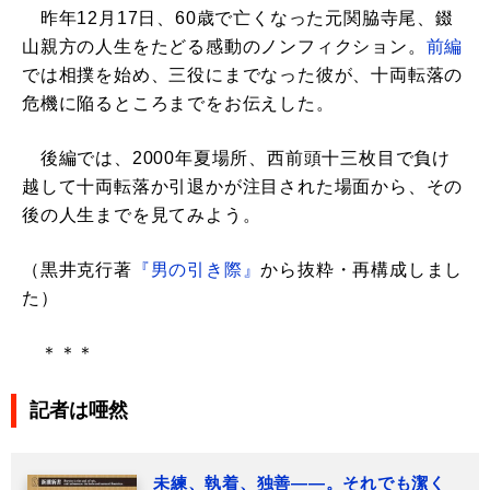
昨年12月17日、60歳で亡くなった元関脇寺尾、錣
山親方の人生をたどる感動のノンフィクション。
前編
では相撲を始め、三役にまでなった彼が、十両転落の
危機に陥るところまでをお伝えした。
後編では、2000年夏場所、西前頭十三枚目で負け
越して十両転落か引退かが注目された場面から、その
後の人生までを見てみよう。
（黒井克行著
『男の引き際』
から抜粋・再構成しまし
た）
＊＊＊
記者は唖然
未練、執着、独善――。それでも潔く