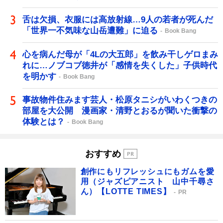
舌は欠損、衣服には高放射線…9人の若者が死んだ
「世界一不気味な山岳遭難」に迫る
Book Bang
心を病んだ母が「4Lの大五郎」を飲み干しゲロまみ
れに…ノブコブ徳井が「感情を失くした」子供時代
を明かす
Book Bang
事故物件住みます芸人・松原タニシがいわくつきの
部屋を大公開 漫画家・清野とおるが聞いた衝撃の
体験とは？
Book Bang
おすすめ
創作にもリフレッシュにもガムを愛
用（ジャズピアニスト 山中千尋さ
ん）【LOTTE TIMES】
PR