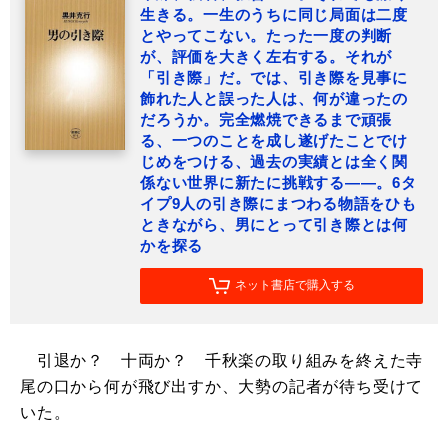
生きる。一生のうちに同じ局面は二度
とやってこない。たった一度の判断
が、評価を大きく左右する。それが
「引き際」だ。では、引き際を見事に
飾れた人と誤った人は、何が違ったの
だろうか。完全燃焼できるまで頑張
る、一つのことを成し遂げたことでけ
じめをつける、過去の実績とは全く関
係ない世界に新たに挑戦する――。6タ
イプ9人の引き際にまつわる物語をひも
ときながら、男にとって引き際とは何
かを探る
ネット書店で購入する
引退か？ 十両か？ 千秋楽の取り組みを終えた寺
尾の口から何が飛び出すか、大勢の記者が待ち受けて
いた。