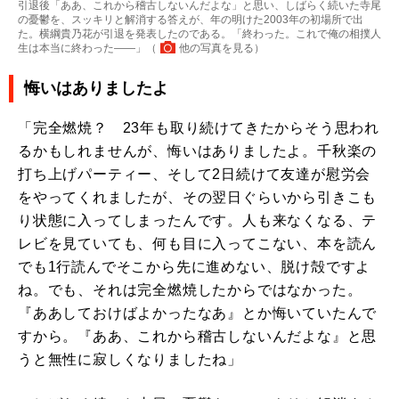
引退後「ああ、これから稽古しないんだよな」と思い、しばらく続いた寺尾
の憂鬱を、スッキリと解消する答えが、年の明けた2003年の初場所で出
た。横綱貴乃花が引退を発表したのである。「終わった。これで俺の相撲人
生は本当に終わった――」（
他の写真を見る
）
悔いはありましたよ
「完全燃焼？ 23年も取り続けてきたからそう思われ
るかもしれませんが、悔いはありましたよ。千秋楽の
打ち上げパーティー、そして2日続けて友達が慰労会
をやってくれましたが、その翌日ぐらいから引きこも
り状態に入ってしまったんです。人も来なくなる、テ
レビを見ていても、何も目に入ってこない、本を読ん
でも1行読んでそこから先に進めない、脱け殻ですよ
ね。でも、それは完全燃焼したからではなかった。
『ああしておけばよかったなあ』とか悔いていたんで
すから。『ああ、これから稽古しないんだよな』と思
うと無性に寂しくなりましたね」