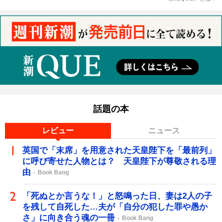
話題の本
レビュー
ニュース
英国で「末席」を用意された天皇陛下を「最前列」
に呼び寄せた人物とは？ 天皇陛下が尊敬される理
由
Book Bang
「死ぬとか言うな！」と怒鳴った日、妻は2人の子
を残して自死した…夫が「自分の犯した罪や愚か
さ」に向き合う魂の一冊
Book Bang