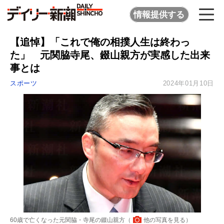
情報提供する
【追悼】「これで俺の相撲人生は終わっ
た」 元関脇寺尾、錣山親方が実感した出来
事とは
スポーツ
2024年01月10日
60歳で亡くなった元関脇・寺尾の錣山親方（
他の写真を見る
）