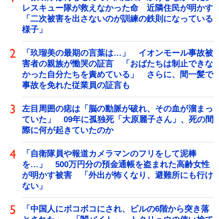
レスキュー隊が救えなかった命 近隣住民が明かす
「二次被害を出さないのが訓練の鉄則になっている
様子」
「玖瑠美の最期の言葉は…」 イオンモール事故被
害者の親族が慟哭の証言 「おばたちは制止できな
かった自分たちを責めている」 さらに、間一髪で
事故を免れた従業員の証言も
左目周囲の痣は「脳の動脈が破れ、その血が溜まっ
ていた」 09年に孤独死「大原麗子さん」、死の間
際に何が起きていたのか
「自衛隊員や報道カメラマンのフリをして泥棒
を…」 500万円分の預金通帳を盗まれた高齢女性
が明かす被害 「外出が怖くなり、避難所にも行け
ない」
「中国人にボコボコにされ、ビルの6階から突き落