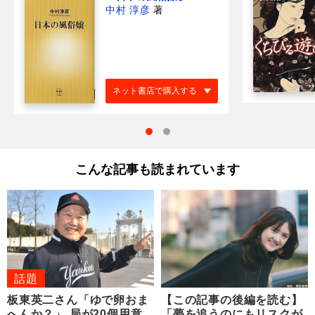
中村 淳彦
著
ネット書店で購入する
こんな記事も読まれています
話題
板東英二さん「ゆで卵おま
【この記事の後編を読む】
へんか？」 局が20個用意
「夢を追うのにもリスクが