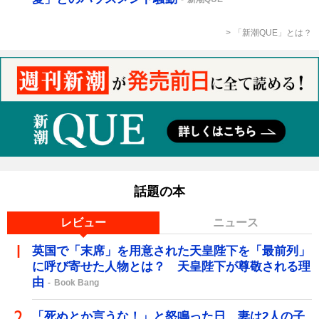
「新潮QUE」とは？
話題の本
レビュー
ニュース
英国で「末席」を用意された天皇陛下を「最前列」
に呼び寄せた人物とは？ 天皇陛下が尊敬される理
由
Book Bang
「死ぬとか言うな！」と怒鳴った日、妻は2人の子