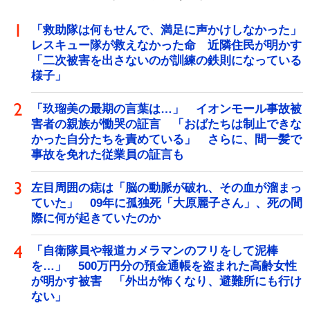
「救助隊は何もせんで、満足に声かけしなかった」
レスキュー隊が救えなかった命 近隣住民が明かす
「二次被害を出さないのが訓練の鉄則になっている
様子」
「玖瑠美の最期の言葉は…」 イオンモール事故被
害者の親族が慟哭の証言 「おばたちは制止できな
かった自分たちを責めている」 さらに、間一髪で
事故を免れた従業員の証言も
左目周囲の痣は「脳の動脈が破れ、その血が溜まっ
ていた」 09年に孤独死「大原麗子さん」、死の間
際に何が起きていたのか
「自衛隊員や報道カメラマンのフリをして泥棒
を…」 500万円分の預金通帳を盗まれた高齢女性
が明かす被害 「外出が怖くなり、避難所にも行け
ない」