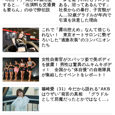
すると… 「出演料も交通費
ある。沼ってあるんです」
も要らん」のゆで卵伝説
社長からの暴行、子宮頸が
ん…32歳グラドルが年内で
引退を決意した理由
これで「露出控えめ」なんて信じら
れない！ 東京オートサロンに勢ぞ
ろいした“過激衣装“のコンパニオン
たち
女性自衛官がスパッツ姿で美ボディ
を披露！ 男性は驚異のムキムキボデ
ィ！ 全国から“体自慢”の自衛隊員
が集結したイベントをレポ―ト！
篠崎愛（31）今だから語れる“AKB
はウザい”発言の真相 「グラドル
として邪魔だったとかではなく…」