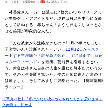
す」（撮影・徳重龍徳）（
他の写真を見る
）
林美佐さん（32）は過去に7枚のDVDをリリースし
た中堅グラビアアイドルだ。現在は舞台を中心に女優
として活動する。赤ちゃんのような顔をくしゃっとさ
せる笑顔が印象的な人だ。
そんな彼女から連絡がきたのは11月の半ばだった。
子宮頸がんと診断されたといい、
12月12日からスタ
ートする主演舞台「誰が為の歌姫」（17日まで、新宿
スターフィールド）
を最後に芸能界を引退するとい
う。舞台は林さん自身の人生を重ねた脚本だというの
で、その人生を聞き驚いた。夢のために進んだ道のり
は痛ましく、そしてあまりに残酷だった。【徳重龍徳/
ライター】
【写真21枚】「私はかなり枕をやらされた方だと思います」
と赤裸々に明かす