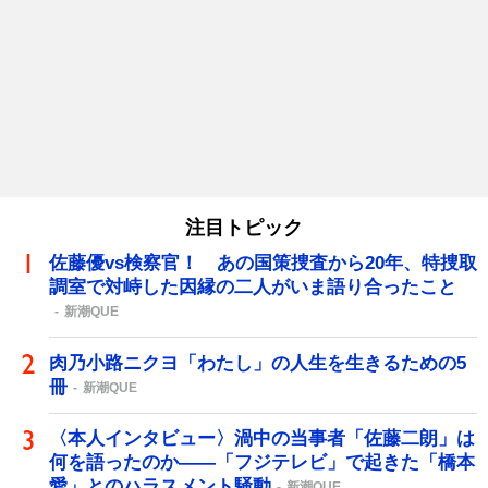
注目トピック
佐藤優vs検察官！ あの国策捜査から20年、特捜取
調室で対峙した因縁の二人がいま語り合ったこと
新潮QUE
肉乃小路ニクヨ「わたし」の人生を生きるための5
冊
新潮QUE
〈本人インタビュー〉渦中の当事者「佐藤二朗」は
何を語ったのか――「フジテレビ」で起きた「橋本
愛」とのハラスメント騒動
新潮QUE