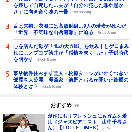
を残して自死した…夫が「自分の犯した罪や愚か
さ」に向き合う魂の一冊
Book Bang
舌は欠損、衣服には高放射線…9人の若者が死んだ
「世界一不気味な山岳遭難」に迫る
Book Bang
心を病んだ母が「4Lの大五郎」を飲み干しゲロまみ
れに…ノブコブ徳井が「感情を失くした」子供時代
を明かす
Book Bang
事故物件住みます芸人・松原タニシがいわくつきの
部屋を大公開 漫画家・清野とおるが聞いた衝撃の
体験とは？
Book Bang
おすすめ
創作にもリフレッシュにもガムを愛
用（ジャズピアニスト 山中千尋さ
ん）【LOTTE TIMES】
PR