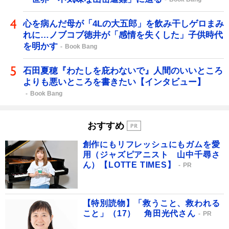
心を病んだ母が「4Lの大五郎」を飲み干しゲロまみ
れに…ノブコブ徳井が「感情を失くした」子供時代
を明かす
Book Bang
石田夏穂『わたしを庇わないで』人間のいいところ
よりも悪いところを書きたい【インタビュー】
Book Bang
おすすめ
創作にもリフレッシュにもガムを愛
用（ジャズピアニスト 山中千尋さ
ん）【LOTTE TIMES】
PR
【特別読物】「救うこと、救われる
こと」（17） 角田光代さん
PR