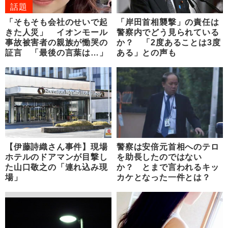
話題
「そもそも会社のせいで起
「岸田首相襲撃」の責任は
きた人災」 イオンモール
警察内でどう見られている
事故被害者の親族が慟哭の
か？ 「2度あることは3度
証言 「最後の言葉は…」
ある」との声も
【伊藤詩織さん事件】現場
警察は安倍元首相へのテロ
ホテルのドアマンが目撃し
を助長したのではない
た山口敬之の「連れ込み現
か？ とまで言われるキッ
場」
カケとなった一件とは？