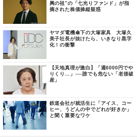
興の祖”の「七光りファンド」が指
摘された株価操縦疑惑
ヤマダ電機傘下の大塚家具 大塚久
美子社長が抜けたら、いきなり黒字
化！の衝撃
【天地真理が激白】「週6000円でや
りくり…」──誰でも危ない「老後破
産」
鉄道会社が就活生に「アイス、コー
ヒー、うどんの中でどれが好きか」
と聞く重要なワケ