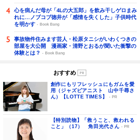
心を病んだ母が「4Lの大五郎」を飲み干しゲロまみ
れに…ノブコブ徳井が「感情を失くした」子供時代
を明かす
Book Bang
事故物件住みます芸人・松原タニシがいわくつきの
部屋を大公開 漫画家・清野とおるが聞いた衝撃の
体験とは？
Book Bang
おすすめ
創作にもリフレッシュにもガムを愛
用（ジャズピアニスト 山中千尋さ
ん）【LOTTE TIMES】
PR
【特別読物】「救うこと、救われる
こと」（17） 角田光代さん
PR