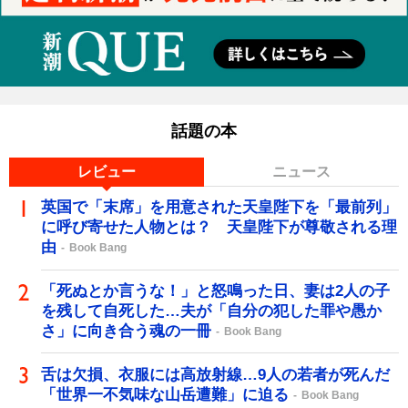
話題の本
レビュー
ニュース
英国で「末席」を用意された天皇陛下を「最前列」
に呼び寄せた人物とは？ 天皇陛下が尊敬される理
由
Book Bang
「死ぬとか言うな！」と怒鳴った日、妻は2人の子
を残して自死した…夫が「自分の犯した罪や愚か
さ」に向き合う魂の一冊
Book Bang
舌は欠損、衣服には高放射線…9人の若者が死んだ
「世界一不気味な山岳遭難」に迫る
Book Bang