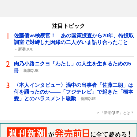
注目トピック
佐藤優vs検察官！ あの国策捜査から20年、特捜取
調室で対峙した因縁の二人がいま語り合ったこと
新潮QUE
肉乃小路ニクヨ「わたし」の人生を生きるための5
冊
新潮QUE
〈本人インタビュー〉渦中の当事者「佐藤二朗」は
何を語ったのか――「フジテレビ」で起きた「橋本
愛」とのハラスメント騒動
新潮QUE
「新潮QUE」とは？