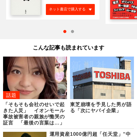
ネット書店で購入する
こんな記事も読まれています
話題
「そもそも会社のせいで起
東芝崩壊を予見した男が語
きた人災」 イオンモール
る「次にヤバイ企業」
事故被害者の親族が慟哭の
証言 「最後の言葉は…」
運用資産1000億円超「任天堂」“中