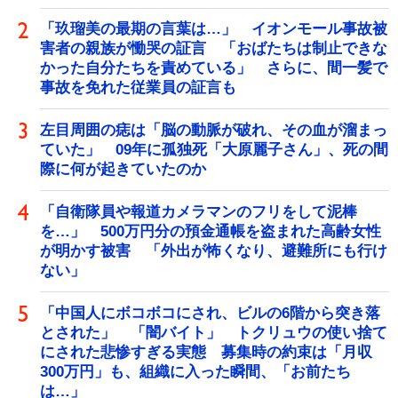
「玖瑠美の最期の言葉は…」 イオンモール事故被
害者の親族が慟哭の証言 「おばたちは制止できな
かった自分たちを責めている」 さらに、間一髪で
事故を免れた従業員の証言も
左目周囲の痣は「脳の動脈が破れ、その血が溜まっ
ていた」 09年に孤独死「大原麗子さん」、死の間
際に何が起きていたのか
「自衛隊員や報道カメラマンのフリをして泥棒
を…」 500万円分の預金通帳を盗まれた高齢女性
が明かす被害 「外出が怖くなり、避難所にも行け
ない」
「中国人にボコボコにされ、ビルの6階から突き落
とされた」 「闇バイト」 トクリュウの使い捨て
にされた悲惨すぎる実態 募集時の約束は「月収
300万円」も、組織に入った瞬間、「お前たち
は…」