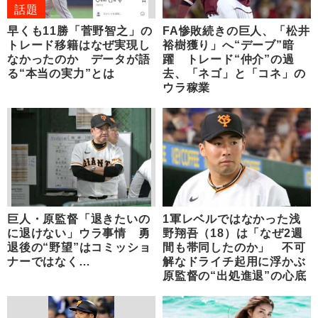
話題
早くも11勝「菅野智之」の
FA惨敗続きの巨人、「松井
トレード移籍はなぜ実現し
裕樹獲り」へ“デーブ”暗
なかったのか データが語
躍 トレード“仲介”の過
る“本当の実力”とは
去、「ネゴ」と「コネ」の
ウラ稼業
巨人・原監督「退きたいの
1軍レベルではなかった浅
に退けない」ウラ事情 勇
野翔吾（18）は「なぜ2週
退後の“野望”はコミッショ
間も帯同したのか」 不可
ナーではなく…
解なドライチ起用に浮かぶ
原監督の“出処進退”の心底