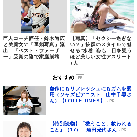
巨人コーチ辞任・鈴木尚広
【写真】「セクシー過ぎな
と美魔女の「重婚写真」流
い？」抜群のスタイルで魅
出 「ベスト・ファーザ
せる“水着”姿も 目を疑う
ー」受賞の陰で家庭崩壊
ほど美しい女性アスリート
7人
おすすめ
創作にもリフレッシュにもガムを愛
用（ジャズピアニスト 山中千尋さ
ん）【LOTTE TIMES】
PR
【特別読物】「救うこと、救われる
こと」（17） 角田光代さん
PR