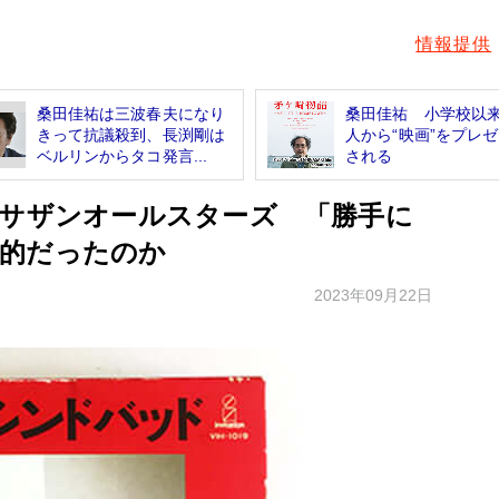
情報提供
桑田佳祐は三波春夫になり
桑田佳祐 小学校以
きって抗議殺到、長渕剛は
人から“映画”をプレ
ベルリンからタコ発言...
される
るサザンオールスターズ 「勝手に
的だったのか
2023年09月22日