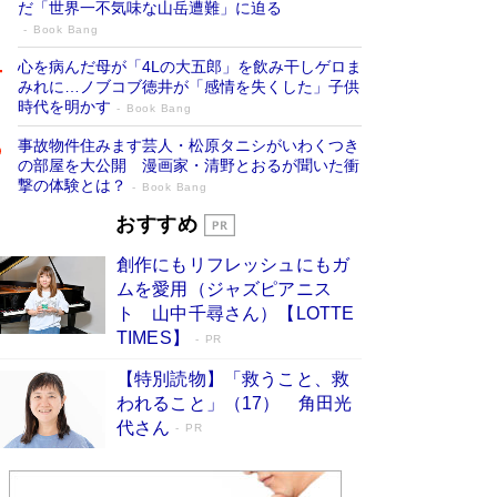
だ「世界一不気味な山岳遭難」に迫る
Book Bang
心を病んだ母が「4Lの大五郎」を飲み干しゲロま
みれに…ノブコブ徳井が「感情を失くした」子供
時代を明かす
Book Bang
事故物件住みます芸人・松原タニシがいわくつき
の部屋を大公開 漫画家・清野とおるが聞いた衝
撃の体験とは？
Book Bang
追悼・東野圭吾さん 週間ベストセラーラ
おすすめ
ンキングに『容疑者Xの献身』『白夜行』
創作にもリフレッシュにもガ
など代表作が並ぶ［文庫ベストセラー］
ムを愛用（ジャズピアニス
Book Bang
ト 山中千尋さん）【LOTTE
73歳でも働くしかない 「老後レス時代」に交通
TIMES】
PR
誘導員の独白が話題
Book Bang
【特別読物】「救うこと、救
「なんで？ そんな馬鹿な……」90歳になった作
われること」（17） 角田光
家・阿刀田高さんが、ひとり暮らしの生活を明か
代さん
す
PR
Book Bang
竹内由恵の前に現れた「テレビ観ないんだよね
ぇ」という男性…夫を選んでテレ朝退社したワケ