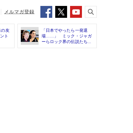
メルマガ登録
来の友
「日本でやったら一発退
ゼント
場……」 ミック・ジャガ
ーらロック界の伝説たち...