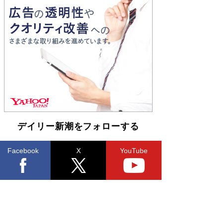
Book Bang
和田秀樹の70代、80代向け新書がベスト3を独
占 上半期1位にも選出［新書ベストセラー］
Book Bang
デイリー新潮をフォローする
Facebook
X
YouTube