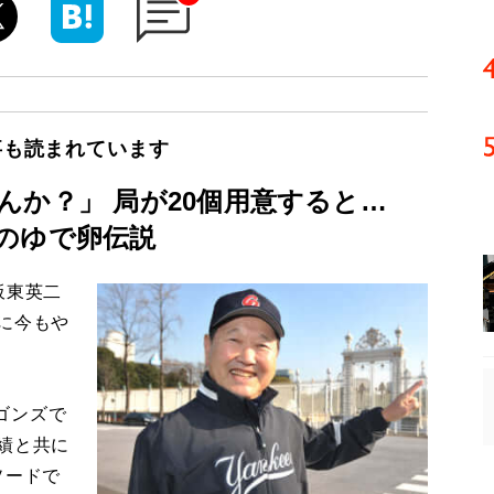
事も読まれています
んか？」 局が20個用意すると…
のゆで卵伝説
板東英二
に今もや
ゴンズで
績と共に
ソードで