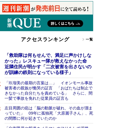
アクセスランキング
一覧
「救助隊は何もせんで、満足に声かけしな
かった」レスキュー隊が救えなかった命
近隣住民が明かす「二次被害を出さないの
が訓練の鉄則になっている様子」
「玖瑠美の最期の言葉は…」 イオンモール事故
被害者の親族が慟哭の証言 「おばたちは制止で
きなかった自分たちを責めている」 さらに、間
一髪で事故を免れた従業員の証言も
左目周囲の痣は「脳の動脈が破れ、その血が溜ま
っていた」 09年に孤独死「大原麗子さん」、死
の間際に何が起きていたのか