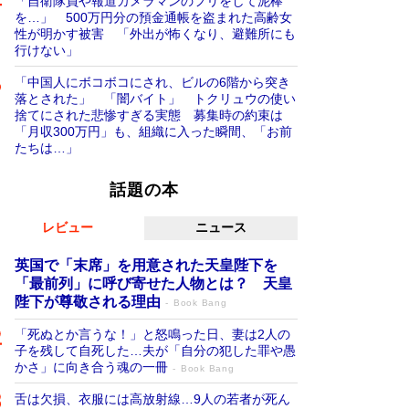
「自衛隊員や報道カメラマンのフリをして泥棒
を…」 500万円分の預金通帳を盗まれた高齢女
性が明かす被害 「外出が怖くなり、避難所にも
行けない」
「中国人にボコボコにされ、ビルの6階から突き
落とされた」 「闇バイト」 トクリュウの使い
捨てにされた悲惨すぎる実態 募集時の約束は
「月収300万円」も、組織に入った瞬間、「お前
たちは…」
話題の本
レビュー
ニュース
英国で「末席」を用意された天皇陛下を
「最前列」に呼び寄せた人物とは？ 天皇
陛下が尊敬される理由
Book Bang
「死ぬとか言うな！」と怒鳴った日、妻は2人の
子を残して自死した…夫が「自分の犯した罪や愚
かさ」に向き合う魂の一冊
Book Bang
舌は欠損、衣服には高放射線…9人の若者が死ん