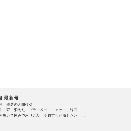
潮 最新号
震 修羅の人間模様
ん一家 消えた「プライベートジェット」帰国
を履いて国会で座りこみ 高市首相が隠したい「...