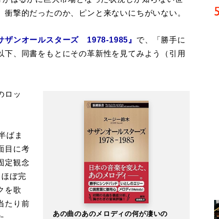
、衝撃的だったのか、ピンと来ないにちがいない。
サザンオールスターズ 1978-1985』
で、「勝手に
以下、同書をもとにその革新性を見てみよう（引用
のロッ
半ばま
面目に考
固定観念
、ほぼ完
クを歌
当たり前
あの曲のあのメロディの何が凄いの
た。