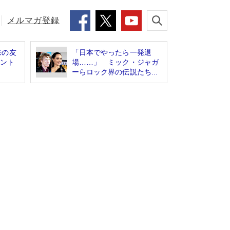
メルマガ登録
来の友
「日本でやったら一発退
ゼント
場……」 ミック・ジャガ
ーらロック界の伝説たち...