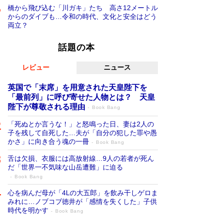
橋から飛び込む「川ガキ」たち 高さ12メートル
からのダイブも…令和の時代、文化と安全はどう
両立？
話題の本
レビュー
ニュース
英国で「末席」を用意された天皇陛下を
「最前列」に呼び寄せた人物とは？ 天皇
陛下が尊敬される理由
Book Bang
「死ぬとか言うな！」と怒鳴った日、妻は2人の
子を残して自死した…夫が「自分の犯した罪や愚
かさ」に向き合う魂の一冊
Book Bang
舌は欠損、衣服には高放射線…9人の若者が死ん
だ「世界一不気味な山岳遭難」に迫る
Book Bang
心を病んだ母が「4Lの大五郎」を飲み干しゲロま
みれに…ノブコブ徳井が「感情を失くした」子供
時代を明かす
Book Bang