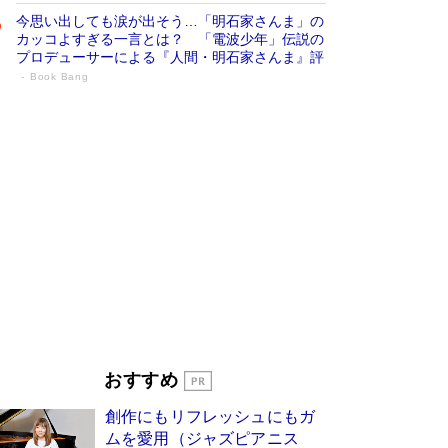
今思い出しても涙が出そう…「明石家さんま」の
カッコよすぎる一言とは？ 「電波少年」伝説の
プロデューサーによる『人間・明石家さんま』評
Book Bang
「叱って伸びるやつは、褒めたらもっと伸
びる」俳優・高嶋政伸が家族に教わっ
た“人を育てるコツ”…芸への考え方を明か
す
Book Bang
「『火垂るの墓』は、大嘘である」原作者が抱き
続けた“自責の念”とは…「自己憐憫は描きたくな
い」監督が徹底的にこだわったこと（後編） #
戦争の記憶
Book Bang
美輪明宏 晩年の回答を集めた『ほほえんで生き
るための人生相談』がランクイン［エンターテイ
メントベストセラー］
Book Bang
「宇宙兄弟」最終46巻がベストセラー1位 宇宙
おすすめ
開発への関心を押し上げた18年の物語に幕 特装
版には「宇宙で描かれたマンガ」も収録
創作にもリフレッシュにもガ
Book Bang
ムを愛用（ジャズピアニス