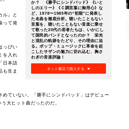
か？ 《勝手にシンドバッド》《いと
しのエリー》《Ｃ調言葉に御用心》な
ど、1978〜1985年の“初期”に発表し
カル』と
た名曲を徹底分析。聴いたこともない
操って発
言葉を、聴いたこともない音楽に乗せ
て歌った20代の若者たちは、いかにし
て国民的バンドとなったのか？ 栄光
と混乱の軌跡をたどり、その理由に迫
る。ポップ・ミュージックに革命を起
はっぴい
こしたサザンの魅力に切れ込む、胸さ
ミを入れ
わぎの音楽評論！
「日本語
ネット書店で購入する
品も生ま
さめていない。「勝手にシンドバッド」はデビュー
いう大ヒット曲だったのだ。