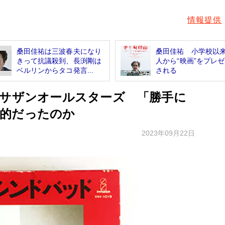
情報提供
桑田佳祐は三波春夫になり
桑田佳祐 小学校以
きって抗議殺到、長渕剛は
人から“映画”をプレ
ベルリンからタコ発言...
される
るサザンオールスターズ 「勝手に
的だったのか
2023年09月22日