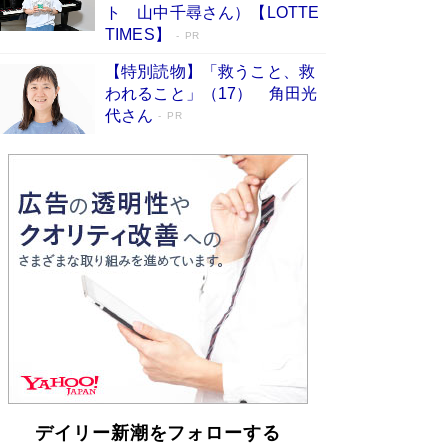
「不意に涙が出そうに…」高嶋政伸が明かし
ト 山中千尋さん）【LOTTE
た“13歳の娘を暴行する役”への葛藤 インティマ
TIMES】
PR
シーコーディネーターに支えられたNHK『大奥』
の裏側
Book Bang
【特別読物】「救うこと、救
われること」（17） 角田光
代さん
PR
デイリー新潮をフォローする