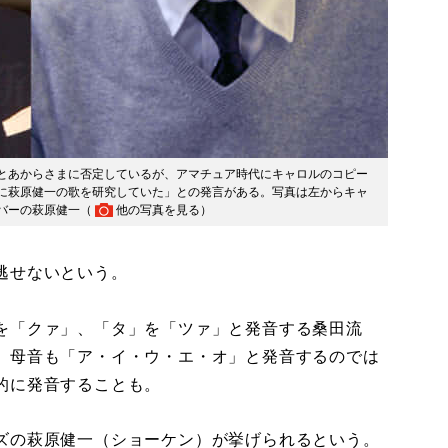
とあからさまに否定しているが、アマチュア時代にキャロルのコピー
に萩原健一の歌を研究していた」との発言がある。写真は左からキャ
バーの萩原健一（
他の写真を見る
）
逃せないという。
を「クァ」、「タ」を「ツァ」と発音する桑田流
、母音も「ア・イ・ウ・エ・オ」と発音するのでは
的に発音することも。
ズの萩原健一（ショーケン）が挙げられるという。