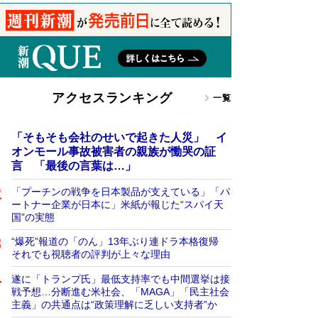
アクセスランキング
一覧
「そもそも会社のせいで起きた人災」 イ
オンモール事故被害者の親族が慟哭の証
言 「最後の言葉は…」
「プーチンの戦争を日本製品が支えている」「パ
ートナー企業が日本に」米紙が報じた“スパイ天
国”の実態
“爆死”報道の「のん」13年ぶり連ドラ本格復帰
それでも視聴者の評判が上々な理由
遂に「トランプ氏」最低支持率でも中間選挙は接
戦予想…分断進む米社会、「MAGA」「民主社会
主義」の共通点は“政策理解に乏しい支持者”か