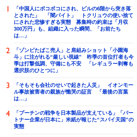
「中国人にボコボコにされ、ビルの6階から突き落
とされた」 「闇バイト」 トクリュウの使い捨て
にされた悲惨すぎる実態 募集時の約束は「月収
300万円」も、組織に入った瞬間、「お前たち
は…」
「ゾンビたばこ売人」と肩組みショット「小園海
斗」に注がれる“厳しい視線” 昨季の首位打者も今
季は打撃低調、守備にも不安 「レギュラー剥奪も
選択肢のひとつに」
「そもそも会社のせいで起きた人災」 イオンモー
ル事故被害者の親族が慟哭の証言 「最後の言葉
は…」
「プーチンの戦争を日本製品が支えている」「パー
トナー企業が日本に」米紙が報じた“スパイ天国”の
実態