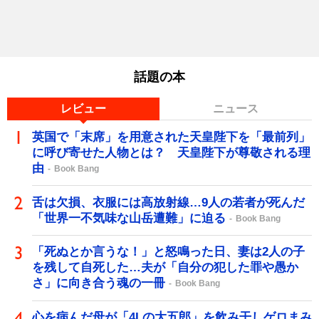
話題の本
レビュー
ニュース
英国で「末席」を用意された天皇陛下を「最前列」
に呼び寄せた人物とは？ 天皇陛下が尊敬される理
由
Book Bang
舌は欠損、衣服には高放射線…9人の若者が死んだ
「世界一不気味な山岳遭難」に迫る
Book Bang
「死ぬとか言うな！」と怒鳴った日、妻は2人の子
を残して自死した…夫が「自分の犯した罪や愚か
さ」に向き合う魂の一冊
Book Bang
心を病んだ母が「4Lの大五郎」を飲み干しゲロまみ