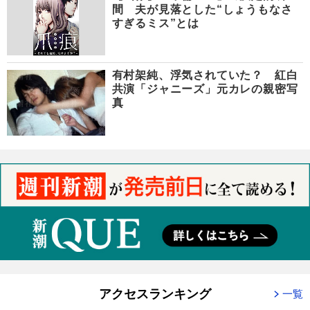
間 夫が見落とした“しょうもなさ
すぎるミス”とは
有村架純、浮気されていた？ 紅白
共演「ジャニーズ」元カレの親密写
真
アクセスランキング
一覧