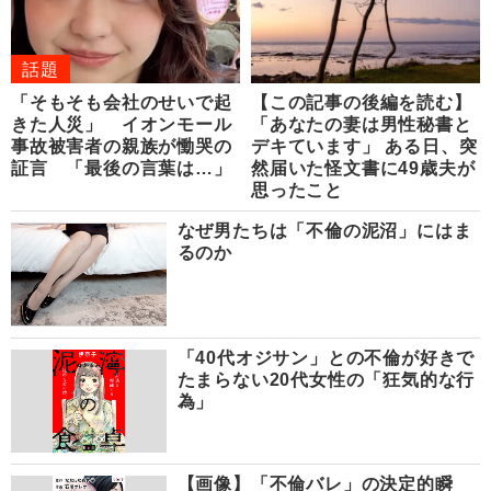
話題
「そもそも会社のせいで起
【この記事の後編を読む】
きた人災」 イオンモール
「あなたの妻は男性秘書と
事故被害者の親族が慟哭の
デキています」 ある日、突
証言 「最後の言葉は…」
然届いた怪文書に49歳夫が
思ったこと
なぜ男たちは「不倫の泥沼」にはま
るのか
「40代オジサン」との不倫が好きで
たまらない20代女性の「狂気的な行
為」
【画像】「不倫バレ」の決定的瞬