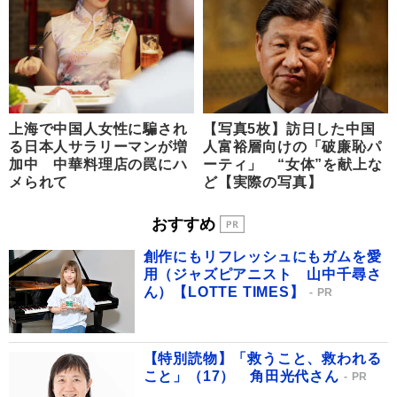
上海で中国人女性に騙され
【写真5枚】訪日した中国
る日本人サラリーマンが増
人富裕層向けの「破廉恥パ
加中 中華料理店の罠にハ
ーティ」 “女体”を献上な
メられて
ど【実際の写真】
おすすめ
創作にもリフレッシュにもガムを愛
用（ジャズピアニスト 山中千尋さ
ん）【LOTTE TIMES】
PR
【特別読物】「救うこと、救われる
こと」（17） 角田光代さん
PR