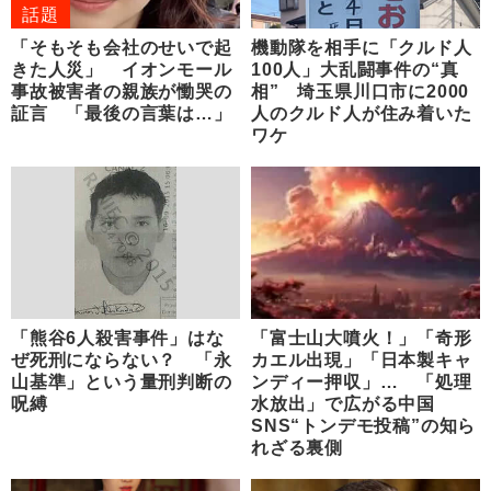
話題
「そもそも会社のせいで起
機動隊を相手に「クルド人
きた人災」 イオンモール
100人」大乱闘事件の“真
事故被害者の親族が慟哭の
相” 埼玉県川口市に2000
証言 「最後の言葉は…」
人のクルド人が住み着いた
ワケ
「熊谷6人殺害事件」はな
「富士山大噴火！」「奇形
ぜ死刑にならない？ 「永
カエル出現」「日本製キャ
山基準」という量刑判断の
ンディー押収」… 「処理
呪縛
水放出」で広がる中国
SNS“トンデモ投稿”の知ら
れざる裏側