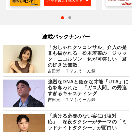
ネット書店で購入する
連載バックナンバー
「おしゃれクソコンサル」介入の是
非も描かれる 松本若菜の「ジャッ
ク・ニコルソン」化が可笑しい「君
の好きは無敵」
吉田潮 ＴＶふうーん録
強烈なDNAと確かな才能「UTA」に
心を奪われた 「ガス人間」の秀逸
すぎるキャスティング
吉田潮 ＴＶふうーん録
「助ける必要のない客には塩対
応」 深夜タクシーがテーマの「ミ
ッドナイトタクシー」が面白い