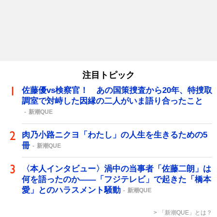
注目トピック
佐藤優vs検察官！ あの国策捜査から20年、特捜取
調室で対峙した因縁の二人がいま語り合ったこと
新潮QUE
肉乃小路ニクヨ「わたし」の人生を生きるための5
冊
新潮QUE
〈本人インタビュー〉渦中の当事者「佐藤二朗」は
何を語ったのか――「フジテレビ」で起きた「橋本
愛」とのハラスメント騒動
新潮QUE
「新潮QUE」とは？