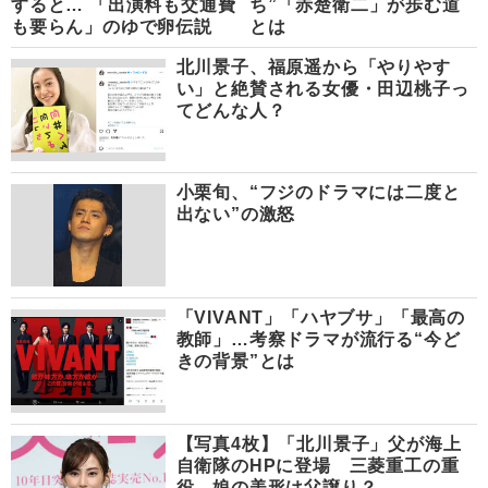
すると… 「出演料も交通費
ち”「赤楚衛二」が歩む道
も要らん」のゆで卵伝説
とは
北川景子、福原遥から「やりやす
い」と絶賛される女優・田辺桃子っ
てどんな人？
小栗旬、“フジのドラマには二度と
出ない”の激怒
「VIVANT」「ハヤブサ」「最高の
教師」…考察ドラマが流行る“今ど
きの背景”とは
【写真4枚】「北川景子」父が海上
自衛隊のHPに登場 三菱重工の重
役、娘の美形は父譲り？