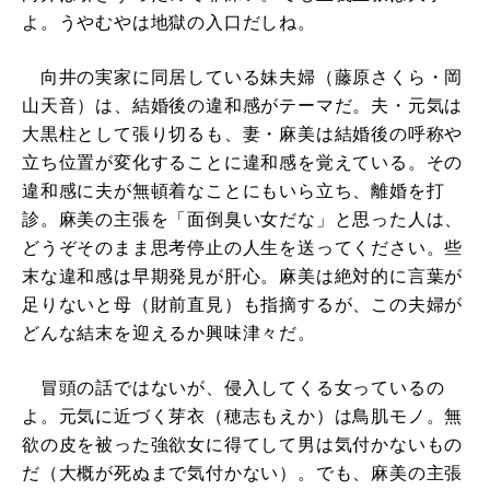
よ。うやむやは地獄の入口だしね。
向井の実家に同居している妹夫婦（藤原さくら・岡
山天音）は、結婚後の違和感がテーマだ。夫・元気は
大黒柱として張り切るも、妻・麻美は結婚後の呼称や
立ち位置が変化することに違和感を覚えている。その
違和感に夫が無頓着なことにもいら立ち、離婚を打
診。麻美の主張を「面倒臭い女だな」と思った人は、
どうぞそのまま思考停止の人生を送ってください。些
末な違和感は早期発見が肝心。麻美は絶対的に言葉が
足りないと母（財前直見）も指摘するが、この夫婦が
どんな結末を迎えるか興味津々だ。
冒頭の話ではないが、侵入してくる女っているの
よ。元気に近づく芽衣（穂志もえか）は鳥肌モノ。無
欲の皮を被った強欲女に得てして男は気付かないもの
だ（大概が死ぬまで気付かない）。でも、麻美の主張