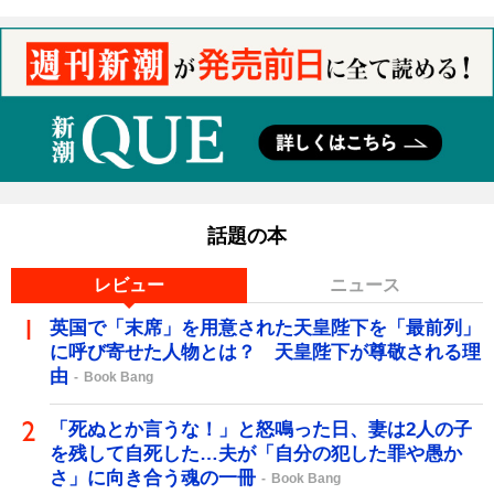
話題の本
レビュー
ニュース
英国で「末席」を用意された天皇陛下を「最前列」
に呼び寄せた人物とは？ 天皇陛下が尊敬される理
由
Book Bang
「死ぬとか言うな！」と怒鳴った日、妻は2人の子
を残して自死した…夫が「自分の犯した罪や愚か
さ」に向き合う魂の一冊
Book Bang