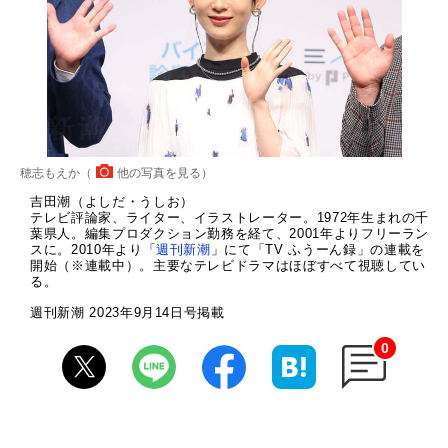
穂志もえか（
他の写真を見る
）
吉田潮（よしだ・うしお）
テレビ評論家、ライター、イラストレーター。1972年生まれの千
葉県人。編集プロダクション勤務を経て、2001年よりフリーラン
スに。2010年より「
週刊新潮
」にて「TV ふうーん録」の連載を
開始（※連載中）。主要なテレビドラマはほぼすべて視聴してい
る。
週刊新潮 2023年9月14日号掲載
0