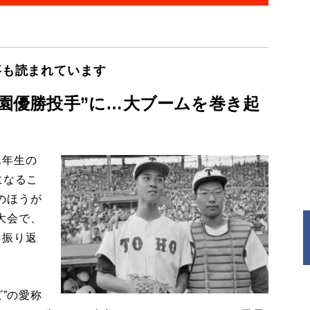
事も読まれています
子園優勝投手”に…大ブームを巻き起
1年生の
になるこ
のほうが
大会で、
を振り返
”の愛称