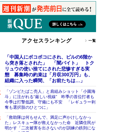
アクセスランキング
一覧
「中国人にボコボコにされ、ビルの6階か
ら突き落とされた」 「闇バイト」 トク
リュウの使い捨てにされた悲惨すぎる実
態 募集時の約束は「月収300万円」も、
組織に入った瞬間、「お前たちは…」
「ゾンビたばこ売人」と肩組みショット「小園海
斗」に注がれる“厳しい視線” 昨季の首位打者も
今季は打撃低調、守備にも不安 「レギュラー剥
奪も選択肢のひとつに」
「救助隊は何もせんで、満足に声かけしなかっ
た」レスキュー隊が救えなかった命 近隣住民が
明かす「二次被害を出さないのが訓練の鉄則にな