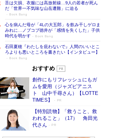
舌は欠損、衣服には高放射線…9人の若者が死ん
だ「世界一不気味な山岳遭難」に迫る
Book Bang
心を病んだ母が「4Lの大五郎」を飲み干しゲロま
みれに…ノブコブ徳井が「感情を失くした」子供
時代を明かす
Book Bang
石田夏穂『わたしを庇わないで』人間のいいとこ
ろよりも悪いところを書きたい【インタビュー】
Book Bang
73歳でも働くしかない 「老後レス時代」
おすすめ
に交通誘導員の独白が話題
Book Bang
創作にもリフレッシュにもガ
「なんで？ そんな馬鹿な……」90歳になった作
ムを愛用（ジャズピアニス
家・阿刀田高さんが、ひとり暮らしの生活を明か
ト 山中千尋さん）【LOTTE
す
Book Bang
TIMES】
PR
追悼・東野圭吾さん 週間ベストセラーランキン
【特別読物】「救うこと、救
グに『容疑者Xの献身』『白夜行』など代表作が
われること」（17） 角田光
並ぶ［文庫ベストセラー］
Book Bang
代さん
PR
和田秀樹の70代、80代向け新書がベスト3を独
占 上半期1位にも選出［新書ベストセラー］