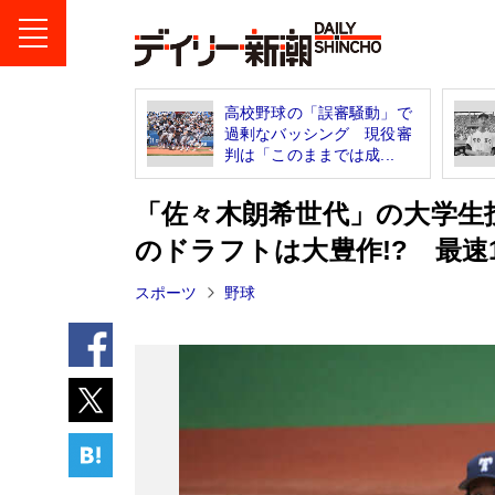
高校野球の「誤審騒動」で
過剰なバッシング 現役審
判は「このままでは成...
「佐々木朗希世代」の大学生
のドラフトは大豊作!? 最速
スポーツ
野球