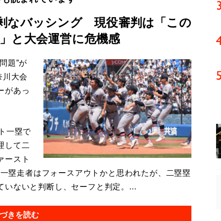
剰なバッシング 現役審判は「この
」と大会運営に危機感
問題”が
奈川大会
ーがあっ
ト一塁で
理して二
ァースト
で、一塁走者はフォースアウトかと思われたが、二塁塁
いないと判断し、セーフと判定。...
づきを読む