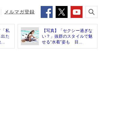
メルマガ登録
て「私
【写真】「セクシー過ぎな
し出た
い？」抜群のスタイルで魅
..
せる“水着”姿も 目...