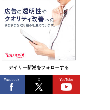
Book Bang
「『火垂るの墓』は、大嘘である」原作者が抱き
続けた“自責の念”とは…「自己憐憫は描きたくな
い」監督が徹底的にこだわったこと（後編） #
戦争の記憶
Book Bang
デイリー新潮をフォローする
Facebook
X
YouTube