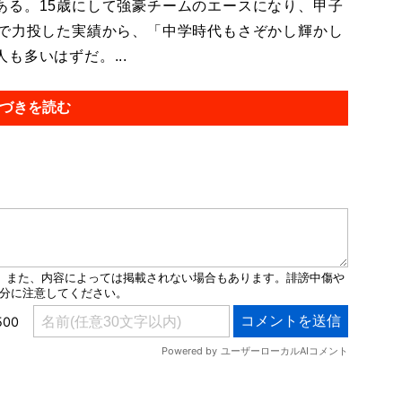
ある。15歳にして強豪チームのエースになり、甲子
まで力投した実績から、「中学時代もさぞかし輝かし
も多いはずだ。...
づきを読む