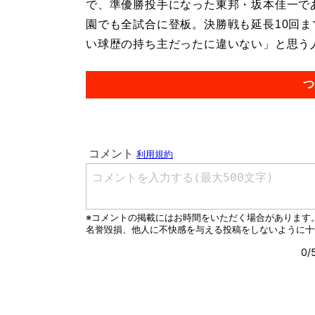
で、準優勝投手になった東邦・坂本佳一で
園でも全試合に登板。決勝戦も延長10回
い球歴の持ち主だったに違いない」と思う人
つ