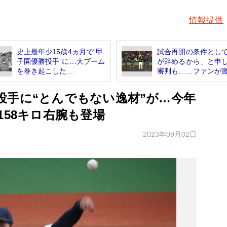
情報提供
史上最年少15歳4ヵ月で“甲
試合再開の条件とし
子園優勝投手”に…大ブーム
が辞めるから」と申
を巻き起こした...
審判も……ファンが激.
投手に“とんでもない逸材”が…今年
158キロ右腕も登場
2023年09月02日