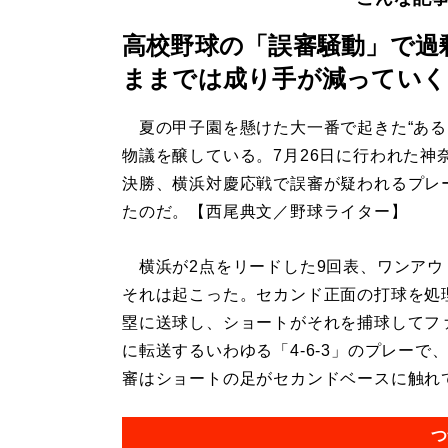
高校野球の「誤審騒動」で過
ままでは成り手が減っていく
夏の甲子園を懸けた大一番で起きた“ある
物議を醸している。7月26日に行われた神
決勝、横浜対慶応戦で誤審が疑われるプレ
たのだ。【西尾典文／野球ライター】
横浜が2点をリードした9回表、ワンアウ
それは起こった。セカンド正面の打球を処
塁に送球し、ショートがそれを捕球してフ
に転送するいわゆる「4-6-3」のプレー
審はショートの足がセカンドベースに触れて
つ