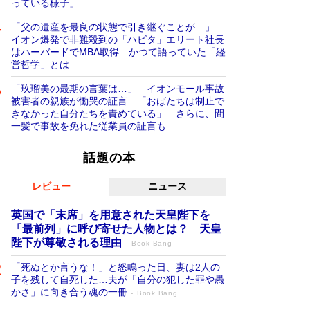
っている様子」
「父の遺産を最良の状態で引き継ぐことが…」
イオン爆発で非難殺到の「ハビタ」エリート社長
はハーバードでMBA取得 かつて語っていた「経
営哲学」とは
「玖瑠美の最期の言葉は…」 イオンモール事故
被害者の親族が慟哭の証言 「おばたちは制止で
きなかった自分たちを責めている」 さらに、間
一髪で事故を免れた従業員の証言も
話題の本
レビュー
ニュース
英国で「末席」を用意された天皇陛下を
「最前列」に呼び寄せた人物とは？ 天皇
陛下が尊敬される理由
Book Bang
「死ぬとか言うな！」と怒鳴った日、妻は2人の
子を残して自死した…夫が「自分の犯した罪や愚
かさ」に向き合う魂の一冊
Book Bang