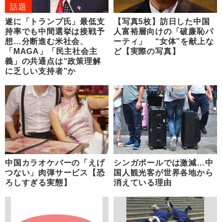
話題
遂に「トランプ氏」最低支
【写真5枚】訪日した中国
持率でも中間選挙は接戦予
人富裕層向けの「破廉恥パ
想…分断進む米社会、
ーティ」 “女体”を献上な
「MAGA」「民主社会主
ど【実際の写真】
義」の共通点は“政策理解
に乏しい支持者”か
中国カラオケバーの「えげ
シンガポールでは激減…中
つない」肉弾サービス【恐
国人観光客が世界各地から
ろしすぎる実態】
消えている理由